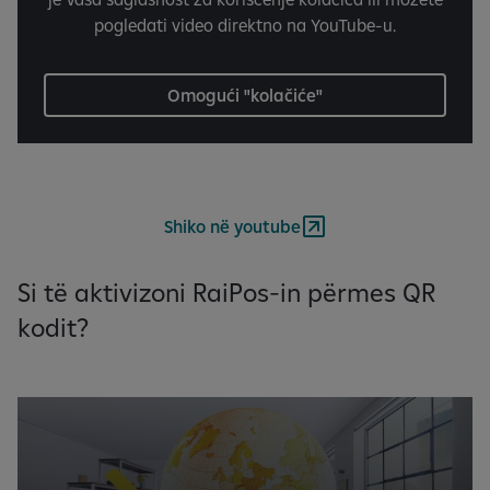
pogledati video direktno na YouTube-u.
Omogući "kolačiće"
Shiko në youtube
Si të aktivizoni RaiPos-in përmes QR
kodit?