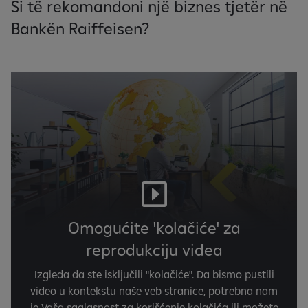
Si të rekomandoni një biznes tjetër në
Bankën Raiffeisen?
Omogućite 'kolačiće' za
reprodukciju videa
Izgleda da ste isključili "kolačiće". Da bismo pustili
video u kontekstu naše veb stranice, potrebna nam
je Vaša saglasnost za korišćenje kolačića ili možete