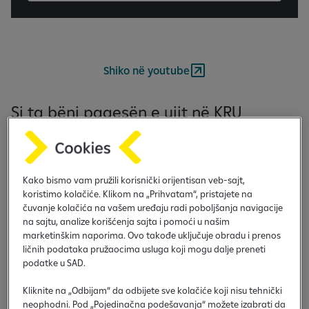
Shiko në youtube
Si ta bëni pagesën e ujit në KRU
Prishtina online?
Kako bismo vam pružili korisnički orijentisan veb-sajt,
koristimo kolačiće. Klikom na „Prihvatam“, pristajete na
čuvanje kolačića na vašem uređaju radi poboljšanja navigacije
na sajtu, analize korišćenja sajta i pomoći u našim
marketinškim naporima. Ovo takođe uključuje obradu i prenos
ličnih podataka pružaocima usluga koji mogu dalje preneti
podatke u SAD.
Kliknite na „Odbijam“ da odbijete sve kolačiće koji nisu tehnički
neophodni. Pod „Pojedinačna podešavanja“ možete izabrati da