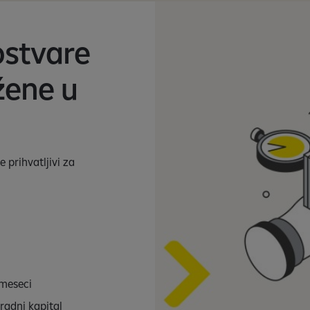
ostvare
žene u
e prihvatljivi za
 meseci
radni kapital