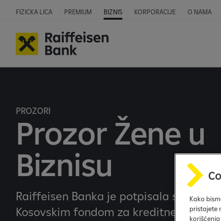
FIZICKA LICA
PREMIUM
BIZNIS
KORPORACIJE
O NAMA
PROZORI
Prozor Žene u
Biznisu
Raiffeisen Banka je potpisala sporazum
Kako bismo
Kosovskim fondom za kreditne garancij
pristajete
korišćenja