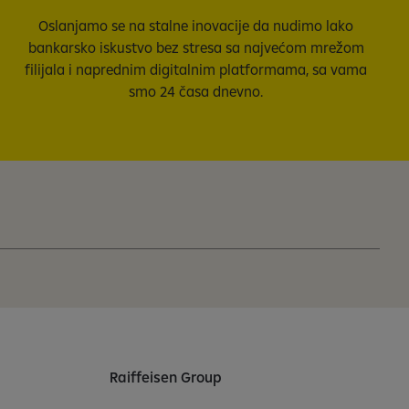
Oslanjamo se na stalne inovacije da nudimo lako
bankarsko iskustvo bez stresa sa najvećom mrežom
filijala i naprednim digitalnim platformama, sa vama
smo 24 časa dnevno.
Raiffeisen Group