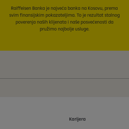
Raiffeisen Banka je najveća banka na Kosovu, prema
svim finansijskim pokazateljima. To je rezultat stalnog
poverenja naših klijenata i naše posvećenosti da
pružimo najbolje usluge.
Karijera