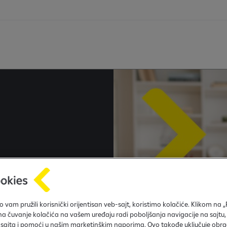
 o saradnji sa
 vam pružili korisnički orijentisan veb-sajt, koristimo kolačiće. Klikom na 
e (KFKG) za
 na čuvanje kolačića na vašem uređaju radi poboljšanja navigacije na sajtu,
 sajta i pomoći u našim marketinškim naporima. Ovo takođe uključuje obra