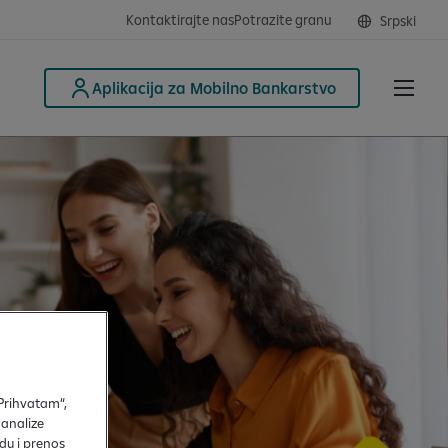
Kontaktirajte nas
Potrazite granu
Srpski
Aplikacija za Mobilno Bankarstvo
„Prihvatam“,
 analize
du i prenos