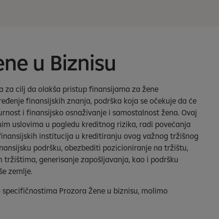
ene u Biznisu
a za cilj da olakša pristup finansijama za žene
ređenje finansijskih znanja, podrška koja se očekuje da će
gurnost i finansijsko osnaživanje i samostalnost žena. Ovaj
nim uslovima u pogledu kreditnog rizika, radi povećanja
inansijskih institucija u kreditiranju ovog važnog tržišnog
inansijsku podršku, obezbediti pozicioniranje na tržištu,
tržištima, generisanje zapošljavanja, kao i podršku
še zemlje.
o specifičnostima Prozora Žene u biznisu, molimo