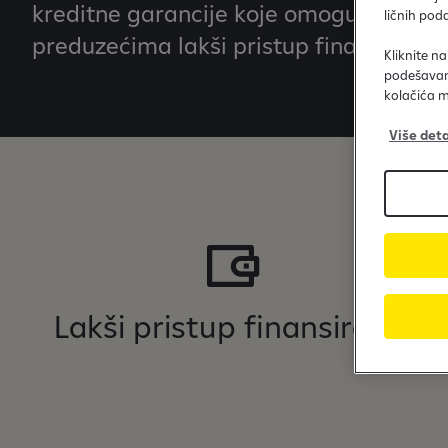
kreditne garancije koje omogućavaju 
ličnih pod
preduzećima lakši pristup finansiranju.
Kliknite n
podešavanj
kolačića m
Više deta
Lakši pristup finansiranju