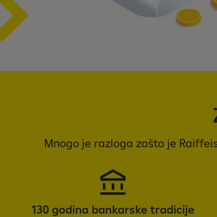
Mnogo je razloga zašto je Raiffei
130 godina bankarske tradicije