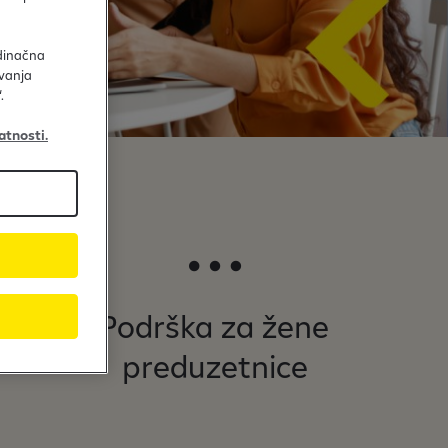
edinačna
avanja
.
atnosti.
Podrška za žene
preduzetnice