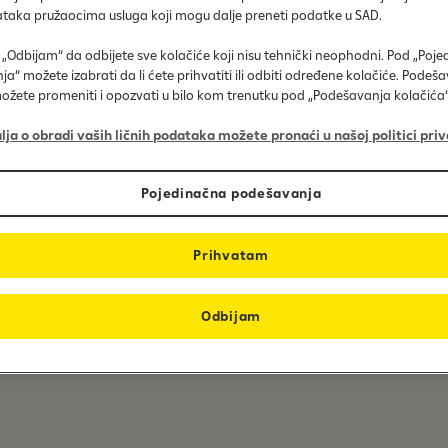
malim
ataka pružaocima usluga koji mogu dalje preneti podatke u SAD.
a „Odbijam“ da odbijete sve kolačiće koji nisu tehnički neophodni. Pod „Poj
a“ možete izabrati da li ćete prihvatiti ili odbiti određene kolačiće. Podeš
ožete promeniti i opozvati u bilo kom trenutku pod „Podešavanja kolačića“
lja o obradi vaših ličnih podataka možete pronaći u našoj politici priv
Pojedinačna podešavanja
Prihvatam
Tehnička pomoć
Odbijam