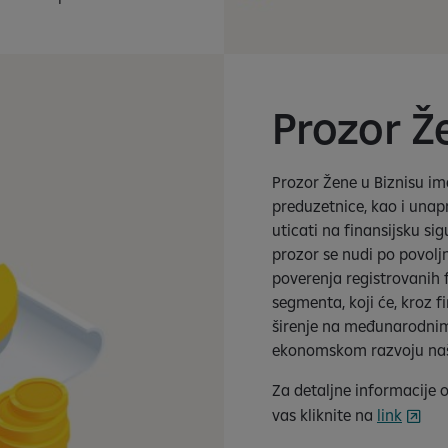
Prozor Ž
Prozor Žene u Biznisu im
preduzetnice, kao i unap
uticati na finansijsku si
prozor se nudi po povolj
poverenja registrovanih f
segmenta, koji će, kroz f
širenje na međunarodnim 
ekonomskom razvoju na
Za detaljne informacije 
vas kliknite na
link