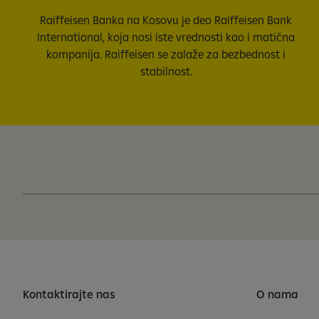
Raiffeisen B
anka na Kosovu je deo Raiffeisen Bank
International, koja nosi iste vrednosti kao i matična
kompanija. Raiffeisen se zalaže za bezbednost i
stabilnost.
Kontaktirajte nas
O nama