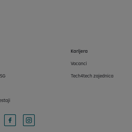
Karijera
Vacanci
ESG
Tech4tech zajednica
estaji