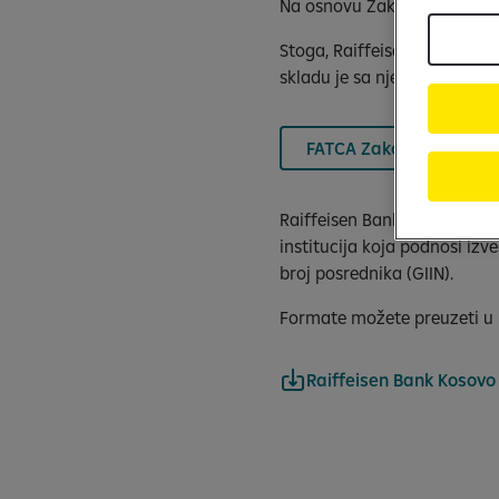
Na osnovu Zakona Republike 
Stoga, Raiffeisen banka na 
skladu je sa njenim zahtevi
FATCA Zakon Kosova br. 
Raiffeisen Bank Kosova J.S.
institucija koja podnosi izv
broj posrednika (GIIN).
Formate možete preuzeti u 
Raiffeisen Bank Kosov