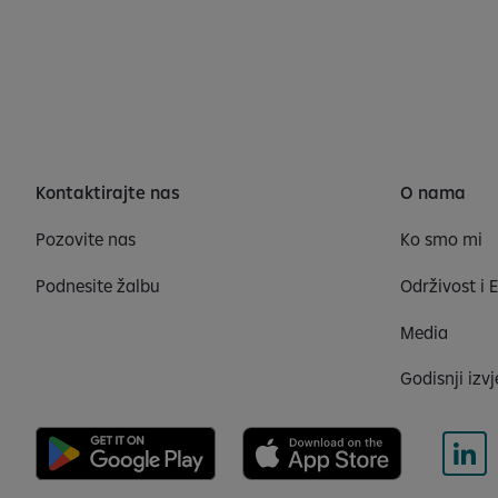
Kontaktirajte nas
O nama
Pozovite nas
Ko smo mi
Podnesite žalbu
Održivost i 
Media
Godisnji izvj