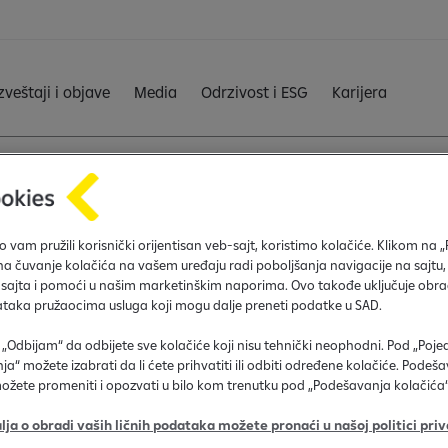
zveštaji i objave
Media
Odrzivost i ESG
Karijera
 vam pružili korisnički orijentisan veb-sajt, koristimo kolačiće. Klikom na 
 na čuvanje kolačića na vašem uređaju radi poboljšanja navigacije na sajtu,
 sa inostranim računima) je zakon SAD objavljen 18. marta 2010.
 sajta i pomoći u našim marketinškim naporima. Ovo takođe uključuje obra
e prvenstveno regulatorni zahtev prema stranim finansijskim inst
ataka pružaocima usluga koji mogu dalje preneti podatke u SAD.
a „Odbijam“ da odbijete sve kolačiće koji nisu tehnički neophodni. Pod „Poj
a“ možete izabrati da li ćete prihvatiti ili odbiti određene kolačiće. Podeš
ožete promeniti i opozvati u bilo kom trenutku pod „Podešavanja kolačića“
lja o obradi vaših ličnih podataka možete pronaći u našoj politici priv