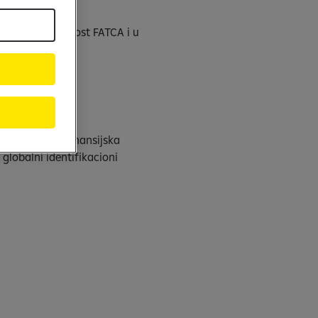
prepoznaje važnost FATCA i u
A statusom „ Finansijska
globalni identifikacioni