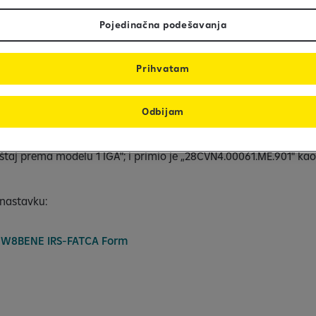
Kosovo br. 05/L-013; Kosovo pripada grupi država IGA 1.
Pojedinačna podešavanja
Kosovu, kao i sve jedinice mreže Raiffeisen Bank International, 
ma.
Prihvatam
05 / L -013
Odbijam
C. je registrovan u SAD Internet stranica Poreske uprave sa FATC
eštaj prema modelu 1 IGA"; i primio je „28CVN4.00061.ME.901" kao 
nastavku:
o W8BENE IRS-FATCA Form