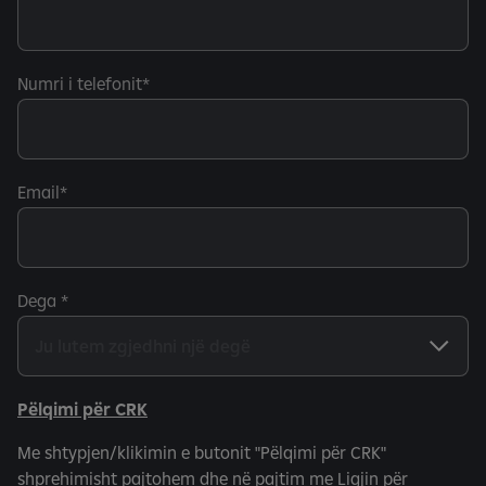
Numri i telefonit
Email
Dega
Pëlqimi për CRK
Me shtypjen/klikimin e butonit "Pëlqimi për CRK"
shprehimisht pajtohem dhe në pajtim me Ligjin për