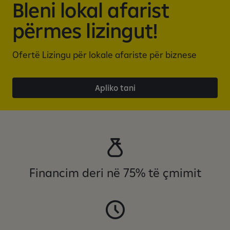
n
Bleni lokal afarist
i
përmes lizingut!
n
m
o
Ofertë Lizingu për lokale afariste për biznese
b
i
l
Apliko tani
b
a
n
k
a
r
Financim deri në 75% të çmimit