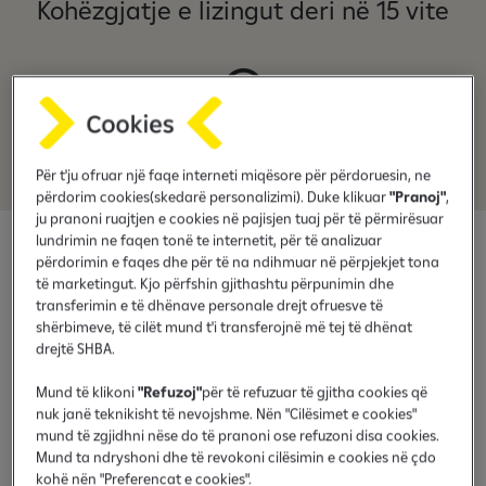
Kohëzgjatje e lizingut deri në 15 vite
Vlerësimi i pronës - Falas
Për t'ju ofruar një faqe interneti miqësore për përdoruesin, ne
përdorim cookies(skedarë personalizimi). Duke klikuar
"Pranoj"
,
ju pranoni ruajtjen e cookies në pajisjen tuaj për të përmirësuar
lundrimin ne faqen tonë te internetit, për të analizuar
përdorimin e faqes dhe për të na ndihmuar në përpjekjet tona
të marketingut. Kjo përfshin gjithashtu përpunimin dhe
transferimin e të dhënave personale drejt ofruesve të
shërbimeve, të cilët mund t'i transferojnë më tej të dhënat
drejtë SHBA.
Mund të klikoni
"Refuzoj"
për të refuzuar të gjitha cookies që
nuk janë teknikisht të nevojshme. Nën "Cilësimet e cookies"
mund të zgjidhni nëse do të pranoni ose refuzoni disa cookies.
Mund ta ndryshoni dhe të revokoni cilësimin e cookies në çdo
kohë nën "Preferencat e cookies".