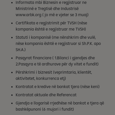
Informata mbi Biznesin e regjistruar ne
Ministrinë e Tregtisë dhe Industrisë
www.arbk.org ( jo më e vjeter se 3 muaj)
Certifikata e regjistrimit për TVSH (nëse
kompania është e regjistruar me TVSH)
Statuti i kompanisë (me nënshkrim dhe vulë,
nëse kompania është e regjistruar si Sh.P.K. apo
SH.A.)
Pasqyrat financiare ( 1.Bilanci i gjendjes dhe
2.Pasqyra e të ardhurave për dy vitet e fundit)
Përshkrimi i biznesit (veprimtaria, klientët,
aktivitetet, konkurrenca etj)
Kontratat e kredive në bankat tjera (nëse keni)
Kontratat aktuale dhe Referencat
Gjendja e llogarisë rrjedhëse në bankat e tjera që
bashkëpunoni (6 mujori i fundit)