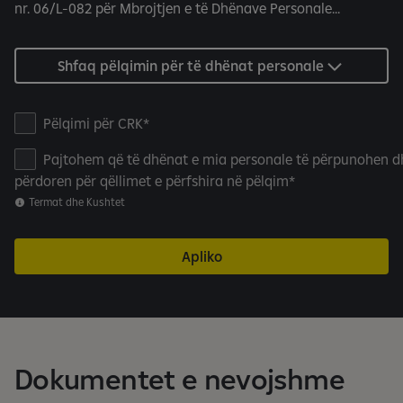
nr. 06/L-082 për Mbrojtjen e të Dhënave Personale...
Shfaq pëlqimin për të dhënat personale
P
Pëlqimi për CRK
e
Pajtohem që të dhënat e mia personale të përpunohen d
l
përdoren për qëllimet e përfshira në pëlqim
q
Termat dhe Kushtet
i
m
i
Apliko
p
e
r
C
R
Dokumentet e nevojshme
K