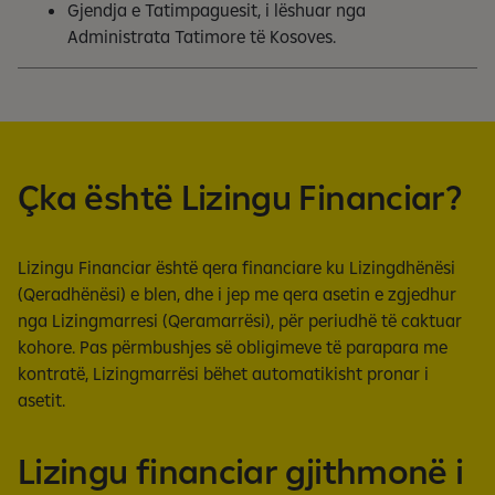
Gjendja e Tatimpaguesit, i lëshuar nga
Administrata Tatimore të Kosoves.
Çka është Lizingu Financiar?
Lizingu Financiar është qera financiare ku Lizingdhënësi
(Qeradhënësi) e blen, dhe i jep me qera asetin e zgjedhur
nga Lizingmarresi (Qeramarrësi), për periudhë të caktuar
kohore. Pas përmbushjes së obligimeve të parapara me
kontratë, Lizingmarrësi bëhet automatikisht pronar i
asetit.
Lizingu financiar gjithmonë i