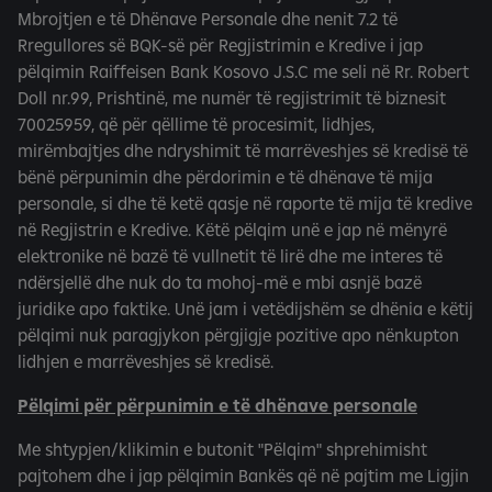
Mbrojtjen e të Dhënave Personale dhe nenit 7.2 të
Rregullores së BQK-së për Regjistrimin e Kredive i jap
pëlqimin Raiffeisen Bank Kosovo J.S.C me seli në Rr. Robert
Doll nr.99, Prishtinë, me numër të regjistrimit të biznesit
70025959, që për qëllime të procesimit, lidhjes,
mirëmbajtjes dhe ndryshimit të marrëveshjes së kredisë të
bënë përpunimin dhe përdorimin e të dhënave të mija
personale, si dhe të ketë qasje në raporte të mija të kredive
në Regjistrin e Kredive. Këtë pëlqim unë e jap në mënyrë
elektronike në bazë të vullnetit të lirë dhe me interes të
ndërsjellë dhe nuk do ta mohoj-më e mbi asnjë bazë
juridike apo faktike. Unë jam i vetëdijshëm se dhënia e këtij
pëlqimi nuk paragjykon përgjigje pozitive apo nënkupton
lidhjen e marrëveshjes së kredisë.
Pëlqimi për përpunimin e të dhënave personale
Me shtypjen/klikimin e butonit "Pëlqim" shprehimisht
pajtohem dhe i jap pëlqimin Bankës që në pajtim me Ligjin