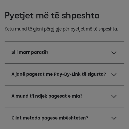
q
e
Pyetjet më të shpeshta
Këtu mund të gjeni përgjigje për pyetjet më të shpeshta.
Si i marr paratë?
A janë pagesat me Pay-By-Link të sigurta?
A mund t’i ndjek pagesat e mia?
Cilat metoda pagese mbështeten?