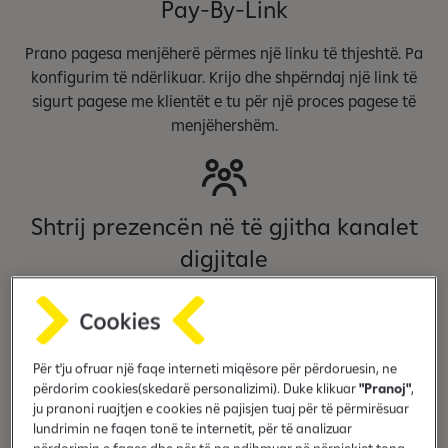
Pay-By-Link
Prano pagesa menjëherë përmes një linku të thjeshtë. Pa
konfigurim të ndërlikuar. Krijo dhe shpërndaj një link të
sigurt pagese me klientët e tu për një proces pagese të
menjëhershëm.
Shtrij prezencën në të gjitha kanalet
digjitale
Ndaj linkun tënd përmes WhatsApp, Instagram, Facebook,
email-it apo SMS-it. Pay-By-Link të jep mundësinë të
shesësh kudo ku ndodhen klientët e tu.
Për t'ju ofruar një faqe interneti miqësore për përdoruesin, ne
përdorim cookies(skedarë personalizimi). Duke klikuar
"Pranoj"
,
ju pranoni ruajtjen e cookies në pajisjen tuaj për të përmirësuar
lundrimin ne faqen tonë te internetit, për të analizuar