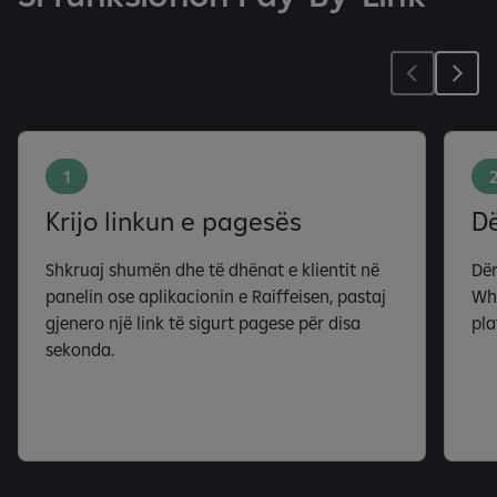
1
Krijo linkun e pagesës
Dë
Shkruaj shumën dhe të dhënat e klientit në
Dër
panelin ose aplikacionin e Raiffeisen, pastaj
Wha
gjenero një link të sigurt pagese për disa
pla
sekonda.
J