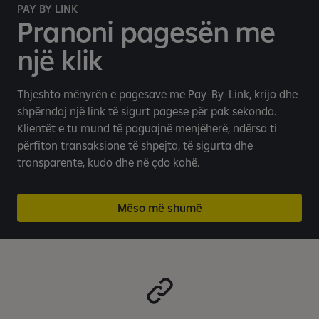
n
PAY BY LINK
i
Pranoni pagesën me
n
një klik
m
o
b
Thjeshto mënyrën e pagesave me Pay-By-Link, krijo dhe
i
shpërndaj një link të sigurt pagese për pak sekonda.
l
Klientët e tu mund të paguajnë menjëherë, ndërsa ti
b
përfiton transaksione të shpejta, të sigurta dhe
a
transparente, kudo dhe në çdo kohë.
n
k
a
Mëso më shumë
r