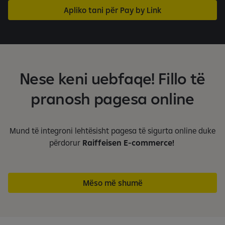
a
Apliko tani për Pay by Link
n
ë
t
ë
d
Nese keni uebfaqe! Fillo të
u
k
pranosh pagesa online
s
h
ë
Mund të integroni lehtësisht pagesa të sigurta online duke
m
përdorur
Raiffeisen E-commerce!
1
n
g
a
Mëso më shumë
3
f
a