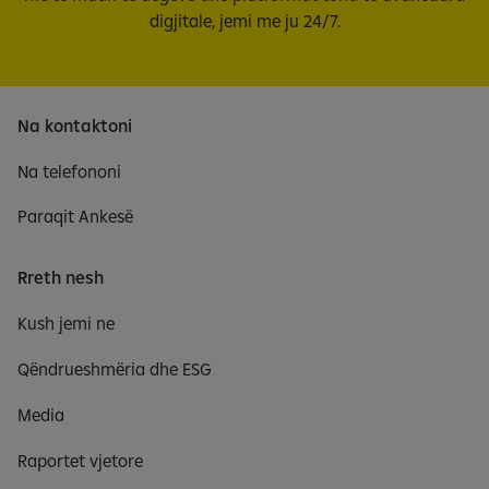
digjitale, jemi me ju 24/7.
Na kontaktoni
Na telefononi
Paraqit Ankesë
Rreth nesh
Kush jemi ne
Qëndrueshmëria dhe ESG
Media
Raportet vjetore