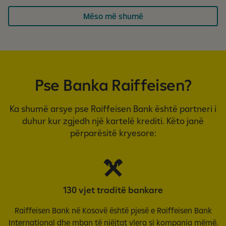
Mëso më shumë
Pse Banka Raiffeisen?
Ka shumë arsye pse Raiffeisen Bank është partneri i
duhur kur zgjedh një kartelë krediti. Këto janë
përparësitë kryesore:
130 vjet traditë bankare
Raiffeisen Bank në Kosovë është pjesë e Raiffeisen Bank
International dhe mban të njëjtat vlera si kompania mëmë.