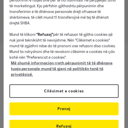
Proces i thjeshtë dhe transparent
përdorimin e faqes dhe për të na ndihmuar në përpjekjet tona
të marketingut. Kjo përfshin gjithashtu përpunimin dhe
transferimin e të dhënave personale drejt ofruesve të
Klientët e tu shohin saktësisht çfarë po paguajnë dhe kujt
shërbimeve, të cilët mund t'i transferojnë më tej të dhënat
po i bëjnë pagesën. Detajet e produktit, shuma, formën e
drejtë SHBA.
sigurt të pagesës, të gjitha në një vend.
Mund të klikoni
"Refuzoj"
për të refuzuar të gjitha cookies që
nuk janë teknikisht të nevojshme. Nën "Cilësimet e cookies"
mund të zgjidhni nëse do të pranoni ose refuzoni disa cookies.
Mund ta ndryshoni dhe të revokoni cilësimin e cookies në çdo
kohë nën "Preferencat e cookies".
E testuar dhe e besuar nga
Më shumë informacion rreth përpunimit të të dhënave
tuaja personale mund të gjeni në politikën tonë të
komuniteti i bizneseve lokale
privatësisë.
Cilësimet e cookies
Pranoj
Refuzoj