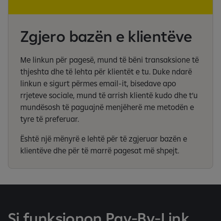
Zgjero bazën e klientëve
Me linkun për pagesë, mund të bëni transaksione të
thjeshta dhe të lehta për klientët e tu. Duke ndarë
linkun e sigurt përmes email-it, bisedave apo
rrjeteve sociale, mund të arrish klientë kudo dhe t’u
mundësosh të paguajnë menjëherë me metodën e
tyre të preferuar.
Është një mënyrë e lehtë për të zgjeruar bazën e
klientëve dhe për të marrë pagesat më shpejt.
Si funksionon Pay-By-Link