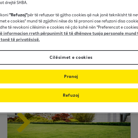
nat drejtë SHBA.
ikoni
"Refuzoj"
për të refuzuar të gjitha cookies që nuk janë teknikisht të n
imet e cookies" mund të zgjidhni nëse do të pranoni ose refuzoni disa cooki
dhe të revokoni cilësimin e cookies në çdo kohë nën "Preferencat e cookies"
 informacion rreth përpunimit të të dhënave tuaja personale mund t
 tonë të privatësisë.
Cilësimet e cookies
Pranoj
Refuzoj