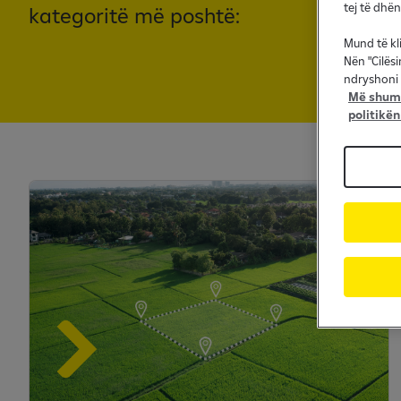
tej të dhë
kategoritë më poshtë:
Mund të kl
Nën "Cilës
ndryshoni 
Më shumë
politikën