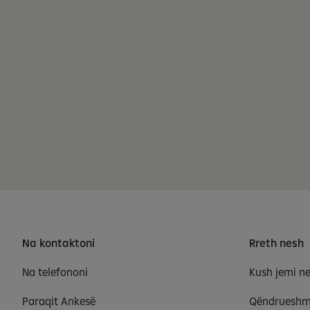
Na kontaktoni
Rreth nesh
Na telefononi
Kush jemi n
Paraqit Ankesë
Qëndrueshm