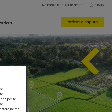
Na kontaktoni
Kërko degën
Shqip
Pozitat e hapura
arriera
arë
 të
 dhe për të
he
ransferojnë më