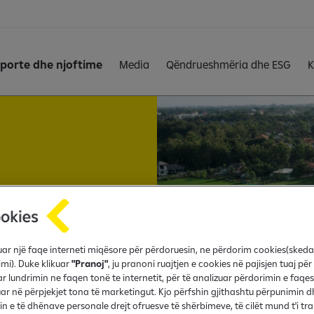
porte dhe njoftime
Media
Qëndrueshmëria dhe ESG
K
e
zicion një gamë
në shitje, duke
fruar një faqe interneti miqësore për përdoruesin, ne përdorim cookies(sked
e hapësirat
imi). Duke klikuar
"Pranoj"
, ju pranoni ruajtjen e cookies në pajisjen tuaj për
për të parë
r lundrimin ne faqen tonë te internetit, për të analizuar përdorimin e faqes
r në përpjekjet tona të marketingut. Kjo përfshin gjithashtu përpunimin d
klikoni në
in e të dhënave personale drejt ofruesve të shërbimeve, të cilët mund t'i t