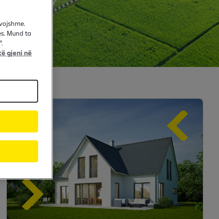
evojshme.
es. Mund ta
.
ë gjeni në