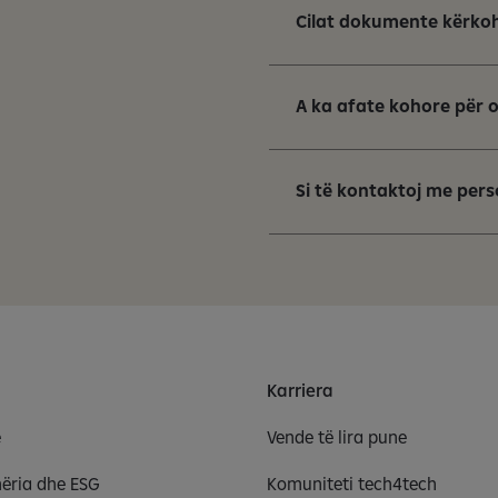
Cilat dokumente kërkoh
A ka afate kohore për 
Si të kontaktoj me pers
Karriera
e
Vende të lira pune
ëria dhe ESG
Komuniteti tech4tech