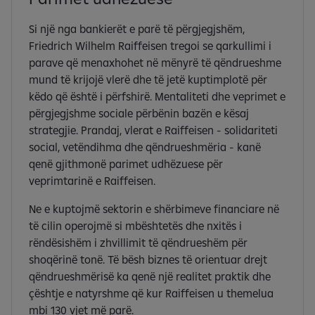
Si një nga bankierët e parë të përgjegjshëm,
Friedrich Wilhelm Raiffeisen tregoi se qarkullimi i
parave që menaxhohet në mënyrë të qëndrueshme
mund të krijojë vlerë dhe të jetë kuptimplotë për
këdo që është i përfshirë. Mentaliteti dhe veprimet e
përgjegjshme sociale përbënin bazën e kësaj
strategjie. Prandaj, vlerat e Raiffeisen - solidariteti
social, vetëndihma dhe qëndrueshmëria - kanë
qenë gjithmonë parimet udhëzuese për
veprimtarinë e Raiffeisen.
Ne e kuptojmë sektorin e shërbimeve financiare në
të cilin operojmë si mbështetës dhe nxitës i
rëndësishëm i zhvillimit të qëndrueshëm për
shoqërinë tonë. Të bësh biznes të orientuar drejt
qëndrueshmërisë ka qenë një realitet praktik dhe
çështje e natyrshme që kur Raiffeisen u themelua
mbi 130 vjet më parë.