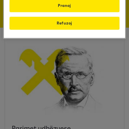
Pranoj
Mëso më shumë
Refuzoj
Parimet udhëzuese