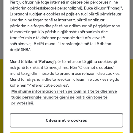
Parimet udhëzuese
Për t'ju ofruar një faqe interneti miqësore për përdoruesin, ne
përdorim cookies(skedarë personalizimi). Duke klikuar
"Pranoj"
,
ju pranoni ruajtjen e cookies në pajisjen tuaj për të përmirësuar
Vlerat tradicionale të Raiffeisen përbëjnë
lundrimin ne faqen tonë te internetit, për të analizuar
përdorimin e faqes dhe për të na ndihmuar në përpjekjet tona
themelin për aktivitetet e të gjitha organizatave
të marketingut. Kjo përfshin gjithashtu përpunimin dhe
të Raiffeisen. Ato janë gjithashtu një pikë e
transferimin e të dhënave personale drejt ofruesve të
rëndësishme referuese në hartimin e
shërbimeve, të cilët mund t'i transferojnë më tej të dhënat
përgjegjësisë së saj korporative
drejtë SHBA.
Mund të klikoni
"Refuzoj"
për të refuzuar të gjitha cookies që
nuk janë teknikisht të nevojshme. Nën "Cilësimet e cookies"
mund të zgjidhni nëse do të pranoni ose refuzoni disa cookies.
Kodi i mirësjelljes
Mund ta ndryshoni dhe të revokoni cilësimin e cookies në çdo
kohë nën "Preferencat e cookies".
Më shumë informacion rreth përpunimit të të dhënave
RBKO nuk është e përkushtuar vetëm për të ofruar
tuaja personale mund të gjeni në politikën tonë të
shërbime bankare me cilësi të lartë, por edhe për
privatësisë.
menaxhimin e qëndrueshëm korporativ dhe për
përgjegjësinë sociale dhe mjedisore që
Cilësimet e cookies
shoqërohet me të.