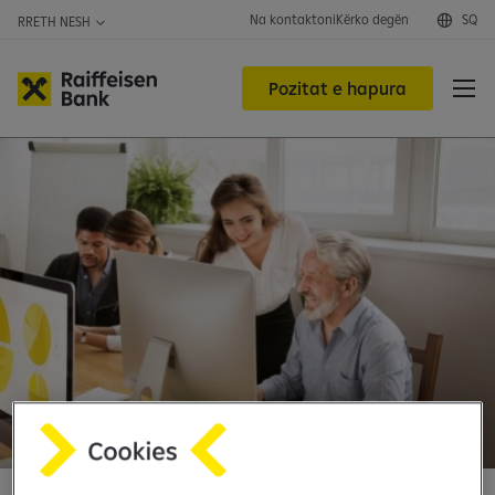
Na kontaktoni
Kërko degën
SQ
RRETH NESH
Pozitat e hapura