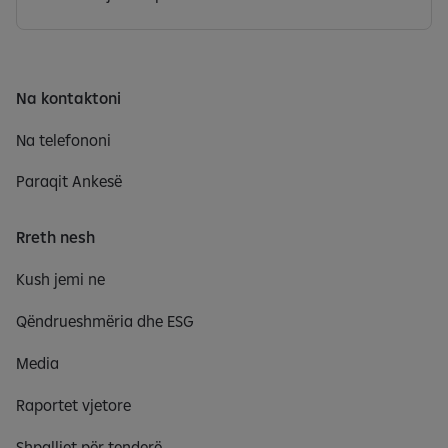
Na kontaktoni
Na telefononi
Paraqit Ankesë
Rreth nesh
Kush jemi ne
Qëndrueshmëria dhe ESG
Media
Raportet vjetore
Shpalljet për tenderë