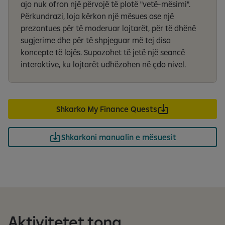
ajo nuk ofron një përvojë të plotë "vetë-mësimi".
Përkundrazi, loja kërkon një mësues ose një
prezantues për të moderuar lojtarët, për të dhënë
sugjerime dhe për të shpjeguar më tej disa
koncepte të lojës. Supozohet të jetë një seancë
interaktive, ku lojtarët udhëzohen në çdo nivel.
Shkarko My Finance Quests
Shkarkoni manualin e mësuesit
Aktivitetet tona