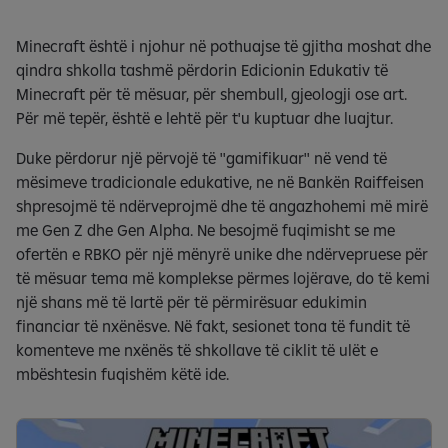
Minecraft është i njohur në pothuajse të gjitha moshat dhe
qindra shkolla tashmë përdorin Edicionin Edukativ të
Minecraft për të mësuar, për shembull, gjeologji ose art.
Për më tepër, është e lehtë për t'u kuptuar dhe luajtur.
Duke përdorur një përvojë të ''gamifikuar'' në vend të
mësimeve tradicionale edukative, ne në Bankën Raiffeisen
shpresojmë të ndërveprojmë dhe të angazhohemi më mirë
me Gen Z dhe Gen Alpha. Ne besojmë fuqimisht se me
ofertën e RBKO për një mënyrë unike dhe ndërvepruese për
të mësuar tema më komplekse përmes lojërave, do të kemi
një shans më të lartë për të përmirësuar edukimin
financiar të nxënësve. Në fakt, sesionet tona të fundit të
komenteve me nxënës të shkollave të ciklit të ulët e
mbështesin fuqishëm këtë ide.