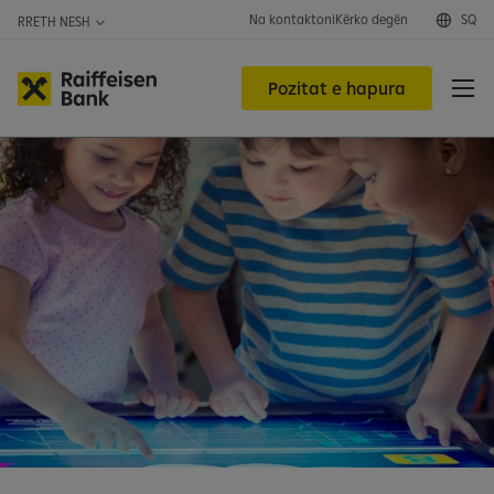
Na kontaktoni
Kërko degën
SQ
RRETH NESH
Pozitat e hapura