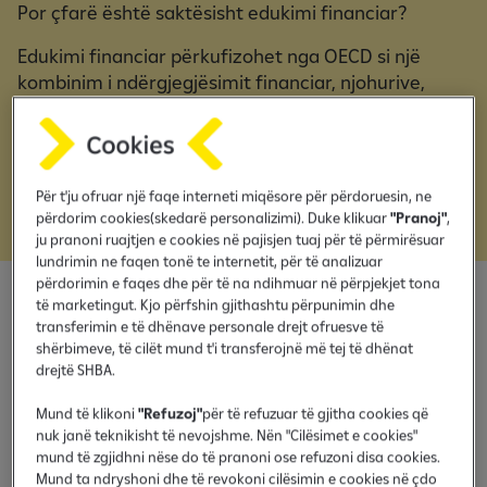
Por çfarë është saktësisht edukimi financiar?
Edukimi financiar përkufizohet nga OECD si një
kombinim i ndërgjegjësimit financiar, njohurive,
aftësive, qëndrimeve dhe sjelljeve të nevojshme për
të marrë vendime të mençura financiare dhe për të
arritur mirëqenien financiare individuale.
Për t'ju ofruar një faqe interneti miqësore për përdoruesin, ne
përdorim cookies(skedarë personalizimi). Duke klikuar
"Pranoj"
,
ju pranoni ruajtjen e cookies në pajisjen tuaj për të përmirësuar
lundrimin ne faqen tonë te internetit, për të analizuar
përdorimin e faqes dhe për të na ndihmuar në përpjekjet tona
të marketingut. Kjo përfshin gjithashtu përpunimin dhe
Edukim financiar pëmes
transferimin e të dhënave personale drejt ofruesve të
shërbimeve, të cilët mund t'i transferojnë më tej të dhënat
Minecraft
drejtë SHBA.
Mund të klikoni
"Refuzoj"
për të refuzuar të gjitha cookies që
nuk janë teknikisht të nevojshme. Nën "Cilësimet e cookies"
Të mësuarit rreth bazave të parasë, zakoneve të mira
mund të zgjidhni nëse do të pranoni ose refuzoni disa cookies.
financiare dhe temave të tjera jetike financiare është një
Mund ta ndryshoni dhe të revokoni cilësimin e cookies në çdo