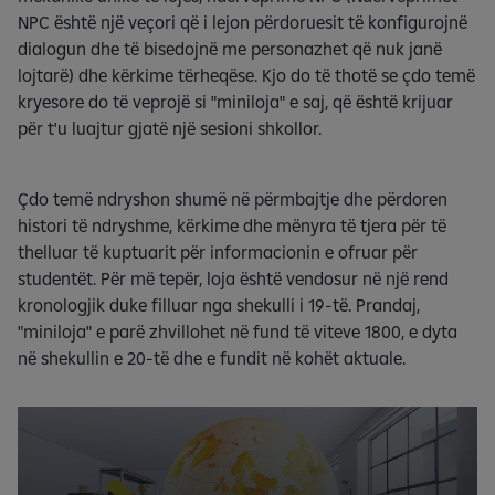
NPC është një veçori që i lejon përdoruesit të konfigurojnë
dialogun dhe të bisedojnë me personazhet që nuk janë
lojtarë) dhe kërkime tërheqëse. Kjo do të thotë se çdo temë
kryesore do të veprojë si "miniloja" e saj, që është krijuar
për t'u luajtur gjatë një sesioni shkollor.
Çdo temë ndryshon shumë në përmbajtje dhe përdoren
histori të ndryshme, kërkime dhe mënyra të tjera për të
thelluar të kuptuarit për informacionin e ofruar për
studentët. Për më tepër, loja është vendosur në një rend
kronologjik duke filluar nga shekulli i 19-të. Prandaj,
"miniloja" e parë zhvillohet në fund të viteve 1800, e dyta
në shekullin e 20-të dhe e fundit në kohët aktuale.