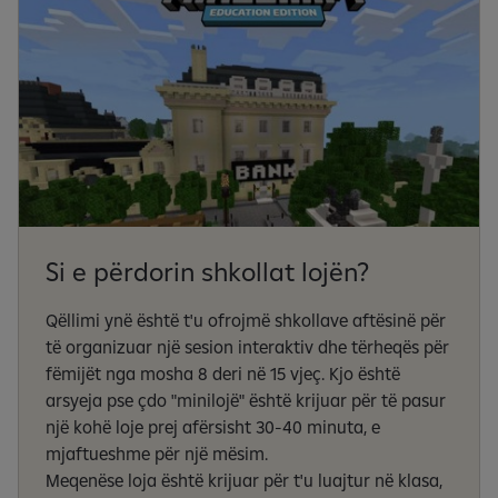
Si e përdorin shkollat ​​lojën?
Qëllimi ynë është t'u ofrojmë shkollave aftësinë për
të organizuar një sesion interaktiv dhe tërheqës për
fëmijët nga mosha 8 deri në 15 vjeç. Kjo është
arsyeja pse çdo "minilojë" është krijuar për të pasur
një kohë loje prej afërsisht 30-40 minuta, e
mjaftueshme për një mësim.
Meqenëse loja është krijuar për t'u luajtur në klasa,