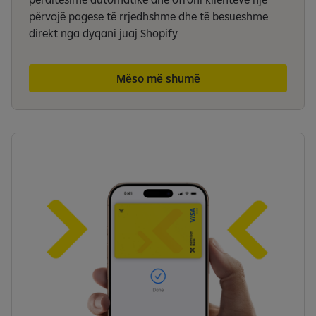
përvojë pagese të rrjedhshme dhe të besueshme
direkt nga dyqani juaj Shopify
Mëso më shumë