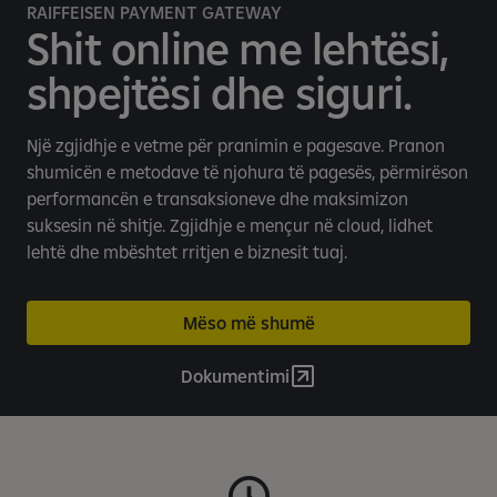
n
RAIFFEISEN PAYMENT GATEWAY
i
Shit online me lehtësi,
n
shpejtësi dhe siguri.
m
o
b
Një zgjidhje e vetme për pranimin e pagesave. Pranon
i
shumicën e metodave të njohura të pagesës, përmirëson
l
performancën e transaksioneve dhe maksimizon
b
suksesin në shitje. Zgjidhje e mençur në cloud, lidhet
a
lehtë dhe mbështet rritjen e biznesit tuaj.
n
k
a
Mëso më shumë
r
Dokumentimi