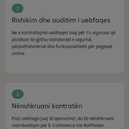
2
Rishikim dhe auditim i uebfaqes
Ne e kontrollojmë uebfaqen tuaj për t’u siguruar që
plotëson të gjitha standardet e sigurisë,
përputhshmërisë dhe funksionalitetit për pagesat
online.
3
Nënshkruani kontratën
Pasi uebfaqja juaj të aprovohet, do të nënshkruani
marrëveshjen për E-Commerce me Raiffeisen.