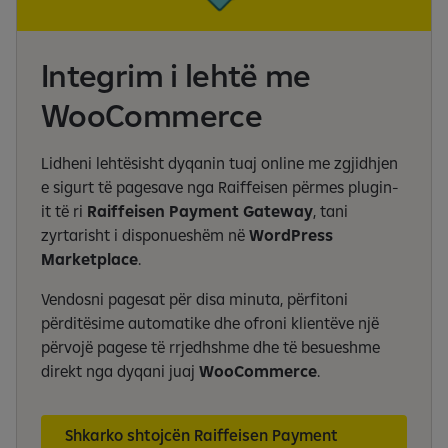
Integrim i lehtë me
WooCommerce
Lidheni lehtësisht dyqanin tuaj online me zgjidhjen
e sigurt të pagesave nga Raiffeisen përmes plugin-
it të ri
Raiffeisen Payment Gateway
, tani
zyrtarisht i disponueshëm në
WordPress
Marketplace
.
Vendosni pagesat për disa minuta, përfitoni
përditësime automatike dhe ofroni klientëve një
përvojë pagese të rrjedhshme dhe të besueshme
direkt nga dyqani juaj
WooCommerce
.
Shkarko shtojcën Raiffeisen Payment