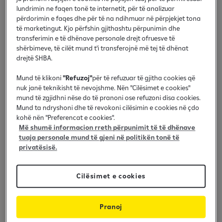
lundrimin ne faqen tonë te internetit, për të analizuar
përdorimin e faqes dhe për të na ndihmuar në përpjekjet tona
E testuar dhe e besuar nga
të marketingut. Kjo përfshin gjithashtu përpunimin dhe
transferimin e të dhënave personale drejt ofruesve të
bizneset lokale
shërbimeve, të cilët mund t'i transferojnë më tej të dhënat
drejtë SHBA.
Mund të klikoni
"Refuzoj"
për të refuzuar të gjitha cookies që
nuk janë teknikisht të nevojshme. Nën "Cilësimet e cookies"
mund të zgjidhni nëse do të pranoni ose refuzoni disa cookies.
Mund ta ndryshoni dhe të revokoni cilësimin e cookies në çdo
kohë nën "Preferencat e cookies".
Më shumë informacion rreth përpunimit të të dhënave
tuaja personale mund të gjeni në politikën tonë të
privatësisë.
Cilësimet e cookies
Pranoj