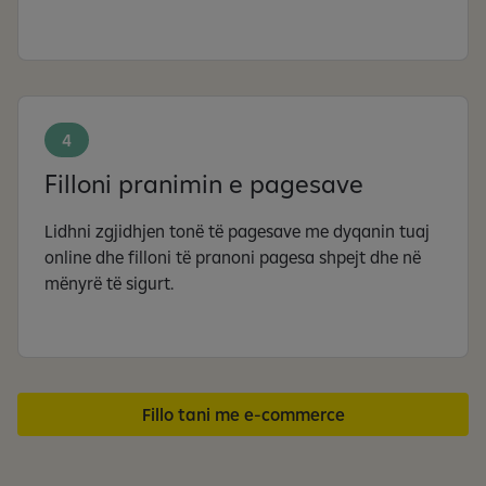
4
Filloni pranimin e pagesave
Lidhni zgjidhjen tonë të pagesave me dyqanin tuaj
online dhe filloni të pranoni pagesa shpejt dhe në
mënyrë të sigurt.
Fillo tani me e-commerce