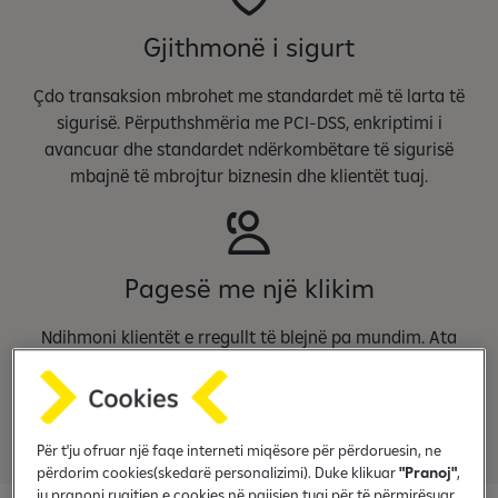
Gjithmonë i sigurt
Çdo transaksion mbrohet me standardet më të larta të
sigurisë. Përputhshmëria me PCI-DSS, enkriptimi i
avancuar dhe standardet ndërkombëtare të sigurisë
mbajnë të mbrojtur biznesin dhe klientët tuaj.
Pagesë me një klikim
Ndihmoni klientët e rregullt të blejnë pa mundim. Ata
mund të ruajnë në mënyrë të sigurt të dhënat e kartelës,
në mënyrë që të mos kenë nevojë t’i shkruajnë përsëri sa
herë që blejnë.
Për t'ju ofruar një faqe interneti miqësore për përdoruesin, ne
përdorim cookies(skedarë personalizimi). Duke klikuar
"Pranoj"
,
ju pranoni ruajtjen e cookies në pajisjen tuaj për të përmirësuar