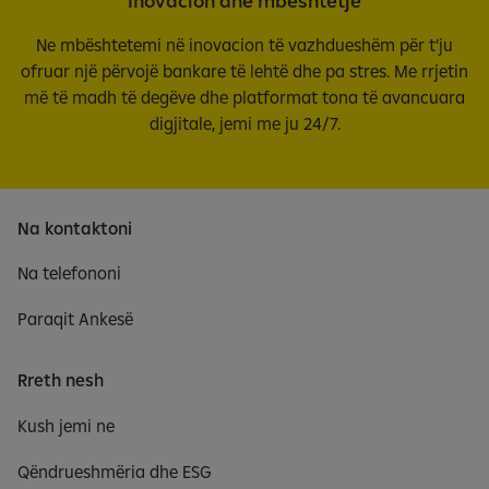
Inovacion dhe mbështetje
Ne mbështetemi në inovacion të vazhdueshëm për t’ju
ofruar një përvojë bankare të lehtë dhe pa stres. Me rrjetin
më të madh të degëve dhe platformat tona të avancuara
digjitale, jemi me ju 24/7.
Na kontaktoni
Na telefononi
Paraqit Ankesë
Rreth nesh
Kush jemi ne
Qëndrueshmëria dhe ESG