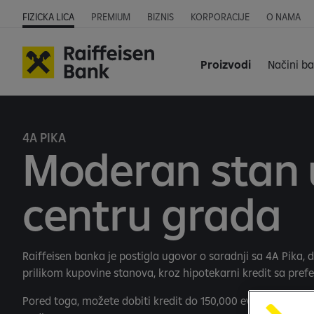
FIZICKA LICA
PREMIUM
BIZNIS
KORPORACIJE
O NAMA
Proizvodi
Načini b
4A PIKA
Moderan stan 
centru grada
Raiffeisen banka je postigla ugovor o saradnji sa 4A Pika, d
prilikom kupovine stanova, kroz hipotekarni kredit sa pref
Pored toga, možete dobiti kredit do 150,000 evra sa rokom 