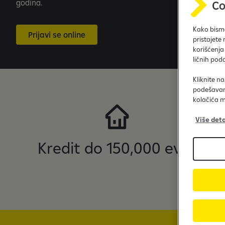
godina.
Kako bismo
Prijavi se online
pristajete
korišćenja
ličnih pod
Kliknite n
podešavanj
kolačića m
Više deta
Kredit do 150,000 evra