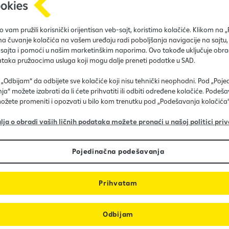
 vam pružili korisnički orijentisan veb-sajt, koristimo kolačiće. Klikom na 
 na čuvanje kolačića na vašem uređaju radi poboljšanja navigacije na sajtu,
 sajta i pomoći u našim marketinškim naporima. Ovo takođe uključuje obra
ataka pružaocima usluga koji mogu dalje preneti podatke u SAD.
a „Odbijam“ da odbijete sve kolačiće koji nisu tehnički neophodni. Pod „Poj
a“ možete izabrati da li ćete prihvatiti ili odbiti određene kolačiće. Podeš
ožete promeniti i opozvati u bilo kom trenutku pod „Podešavanja kolačića“
lja o obradi vaših ličnih podataka možete pronaći u našoj politici priv
Rok otplate do 25 godina
Pojedinačna podešavanja
Prihvatam
Odbijam