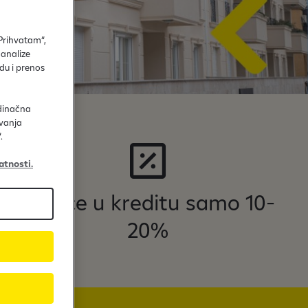
„Prihvatam“,
 analize
du i prenos
edinačna
avanja
.
atnosti.
Učešće u kreditu samo 10-
20%