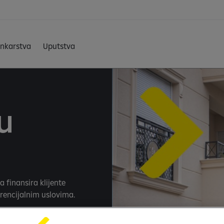
ankarstva
Uputstva
u
a finansira klijente
erencijalnim uslovima.
otplate kredita do 25