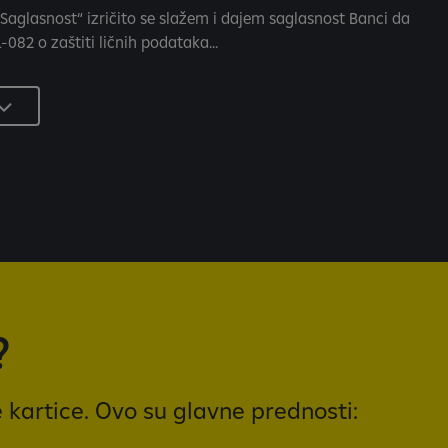
aglasnost“ izričito se slažem i dajem saglasnost Banci da
082 o zaštiti ličnih podataka...
?
 kartice. Ovo su glavne prednosti: