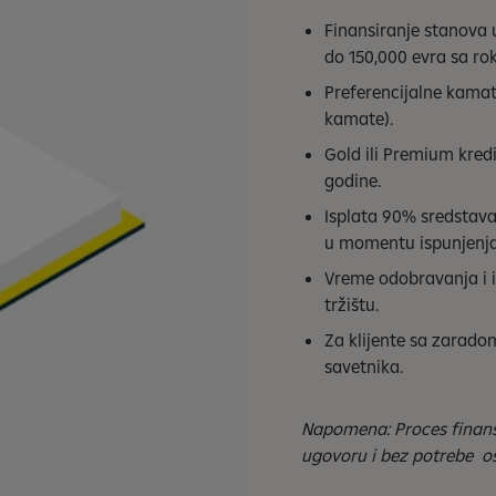
Finansiranje stanova u
do 150,000 evra sa ro
Preferencijalne kamat
kamate).
Gold ili Premium kred
godine.
Isplata 90% sredstava
u momentu ispunjenja
Vreme odobravanja i i
tržištu.
Za klijente sa zarado
savetnika.
Napomena: Proces finansi
ugovoru i bez potrebe os