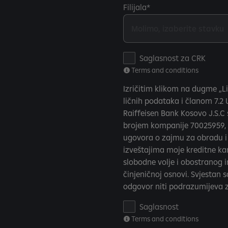
Filijala
T
Saglasnost za CRK
e
Terms and conditions
r
Izričitim klikom na dugme „Li
m
ličnih podataka i članom 7.2 
s
Raiffeisen Bank Kosovo J.S.C s
a
brojem kompanije 70025959, 
n
ugovora o zajmu za obradu i k
d
izveštajima moje kreditne k
c
slobodne volje i obostranog in
o
činjeničnoj osnovi. Svjestan 
n
odgovor niti podrazumijeva z
d
i
T
Saglasnost
t
e
Terms and conditions