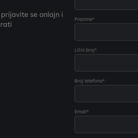
prijavite se onlajn i
Prezime
rati
Lični broj
Broj telefona
Email