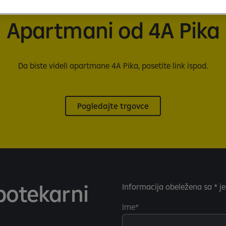
Apartmani od 4A Pika
Da biste videli apartmane 4A Pika, posetite link ispod.
Pogledajte trgovce
ipotekarni
Informacija obeležena sa * j
Ime