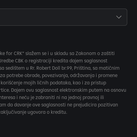
ke for CRK“ slažem se i u skladu sa Zakonom o zaštiti
Uredbe CBK o registraciji kredita dajem saglasnost
a sedištem u Rr. Robert Doll br.99, Priština, sa matičnim
za potrebe obrade, povezivanja, održavanja i promene
orišćenje mojih ličnih podataka, kao i za pristup
artice. Dajem ovu saglasnost elektronskim putem na osnovu
teresa i neću je zabraniti ni na jednoj pravnoj ili
sam da davanje ove saglasnosti ne prejudicira pozitivan
aključivanje ugovora o kreditu.