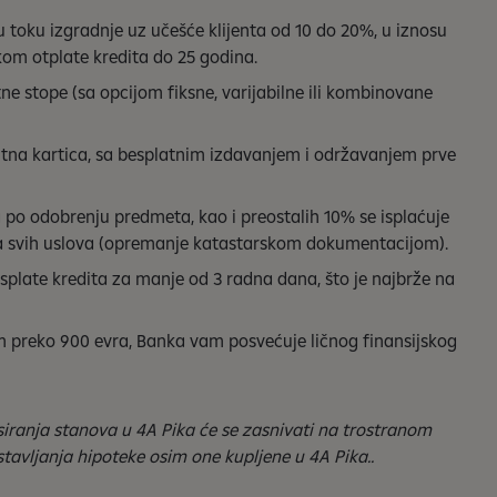
 toku izgradnje uz učešće klijenta od 10 do 20%, u iznosu
kom otplate kredita do 25 godina.
ne stope (sa opcijom fiksne, varijabilne ili kombinovane
itna kartica, sa besplatnim izdavanjem i održavanjem prve
 po odobrenju predmeta, kao i preostalih 10% se isplaćuje
 svih uslova (opremanje katastarskom dokumentacijom).
splate kredita za manje od 3 radna dana, što je najbrže na
m preko 900 evra, Banka vam posvećuje ličnog finansijskog
ranja stanova u 4A Pika će se zasnivati na trostranom
tavljanja hipoteke osim one kupljene u 4A Pika..