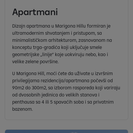
Apartmani
Dizajn apartmana u Marigona Hillu formiran je
ultramodernim shvatanjem i pristupom, sa
minimalističkom arhitekturom, zasnovanom na
konceptu trga-gradića koji uključuje smele
geometrijske „linije“ koje uokviruju nebo, kao i
velike zelene površine.
U Marigona Hill, moći ćete da uživate u izvršnim
privilegijama rezidencija/apartmana počevši od
90m2 do 300m2, sa izborom rasporeda koji variraju
od dvosobnih jedinica do velikih stanova i
penthausa sa 4 ili 5 spavaćih soba i sa privatnim
bazenom.