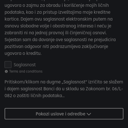
c
ugovora o zajmu za obradu i korišćenje mojih ličnih
o
podataka, kao i za pristup izveštajima moje kreditne
n
kartice. Dajem ovu saglasnost elektronskim putem na
d
osnovu slobodne volje i obostranog interesa i neću je
i
zabraniti ni na jednoj pravnoj ili činjeničnoj osnovi.
t
Svjestan sam da davanje ove saglasnosti ne prejudicira
i
pozitivan odgovor niti podrazumijeva zaključivanje
o
ugovora o kreditu.
n
s
T
Saglasnost
e
Terms and conditions
r
Pritiskom/klikom na dugme „Saglasnost“ izričito se slažem
m
i dajem saglasnost Banci da u skladu sa Zakonom br. 06/L-
s
082 o zaštiti ličnih podataka...
a
n
d
Pokazi uslove i odredbe
c
o