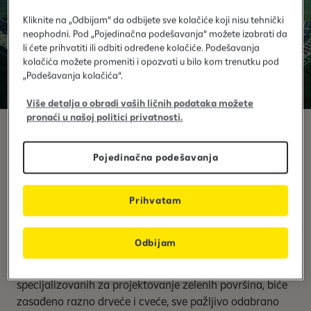
Kliknite na „Odbijam“ da odbijete sve kolačiće koji nisu tehnički
neophodni. Pod „Pojedinačna podešavanja“ možete izabrati da
li ćete prihvatiti ili odbiti određene kolačiće. Podešavanja
kolačića možete promeniti i opozvati u bilo kom trenutku pod
„Podešavanja kolačića“.
Više detalja o obradi vaših ličnih podataka možete
pronaći u našoj politici privatnosti.
Gradić Marigona Hill
Pojedinačna podešavanja
Gradić Marigona Hill. Vaše iskustvo u "Marigona Hill"
počinje i završava se prirodom, koju čine bečki park sa
Prihvatam
stazama za šetnju, raznim sportskim terenima, dečjim
igralištima, i fitnesom na otvorenom.
Odbijam
Sve ovo će vam dati volju i entuzijazam za život.
Zahvaljujući iskustvu italijanskih arhitekata,
specijalizovanih za projektovanje zelenih površina, biće
zasađeno razno drveće i cveće, sve pažljivo odabrano