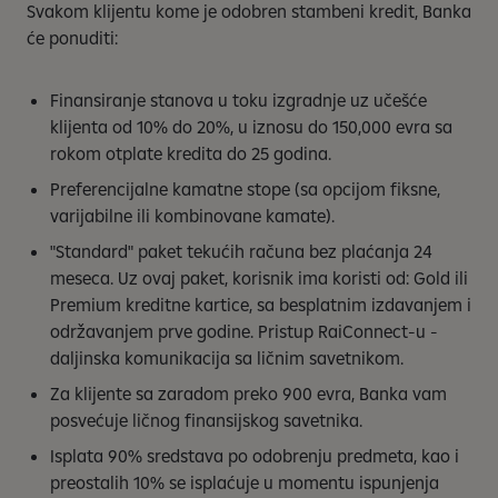
Svakom klijentu kome je odobren stambeni kredit, Banka
će ponuditi:
Finansiranje stanova u toku izgradnje uz učešće
klijenta od 10% do 20%, u iznosu do 150,000 evra sa
rokom otplate kredita do 25 godina.
Preferencijalne kamatne stope (sa opcijom fiksne,
varijabilne ili kombinovane kamate).
"Standard" paket tekućih računa bez plaćanja 24
meseca. Uz ovaj paket, korisnik ima koristi od: Gold ili
Premium kreditne kartice, sa besplatnim izdavanjem i
održavanjem prve godine. Pristup RaiConnect-u -
daljinska komunikacija sa ličnim savetnikom.
Za klijente sa zaradom preko 900 evra, Banka vam
posvećuje ličnog finansijskog savetnika.
Isplata 90% sredstava po odobrenju predmeta, kao i
preostalih 10% se isplaćuje u momentu ispunjenja