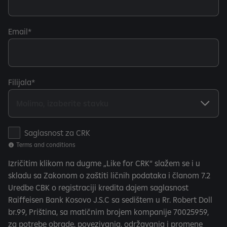
Email
Filijala
T
Saglasnost za CRK
e
Terms and conditions
r
Izričitim klikom na dugme „Like for CRK“ slažem se i u
m
skladu sa Zakonom o zaštiti ličnih podataka i članom 7.2
s
Uredbe CBK o registraciji kredita dajem saglasnost
a
Raiffeisen Bank Kosovo J.S.C sa sedištem u Rr. Robert Doll
n
br.99, Priština, sa matičnim brojem kompanije 70025959,
d
za potrebe obrade, povezivanja, održavanja i promene