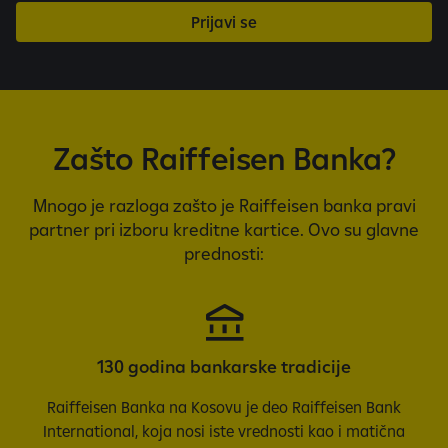
n
Prijavi se
d
i
t
i
o
Zašto Raiffeisen Banka?
n
s
Mnogo je razloga zašto je Raiffeisen banka pravi
partner pri izboru kreditne kartice. Ovo su glavne
prednosti:
130 godina bankarske tradicije
Raiffeisen Banka na Kosovu je deo Raiffeisen Bank
International, koja nosi iste vrednosti kao i matična