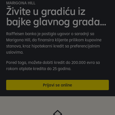
i
MARIGONA HILL
l
Živite u gradiću iz
n
bajke glavnog grada...
o
B
a
Raiffeisen banka je postigla ugovor o saradnji sa
n
Marigona Hill, da finansira klijente prilikom kupovine
k
stanova, kroz hipotekarni kredit sa preferencijalnim
a
uslovima.
r
s
Pored toga, možete dobiti kredit do 200.000 evra sa
t
rokom otplate kredita do 25 godina.
v
o
Prijavi se online