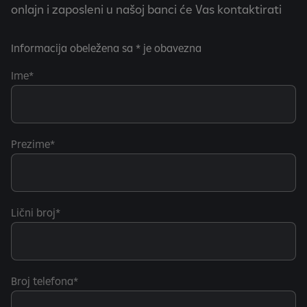
onlajn i zaposleni u našoj banci će Vas kontaktirati
Informacija obeležena sa * je obavezna
Ime
Prezime
Lični broj
Broj telefona