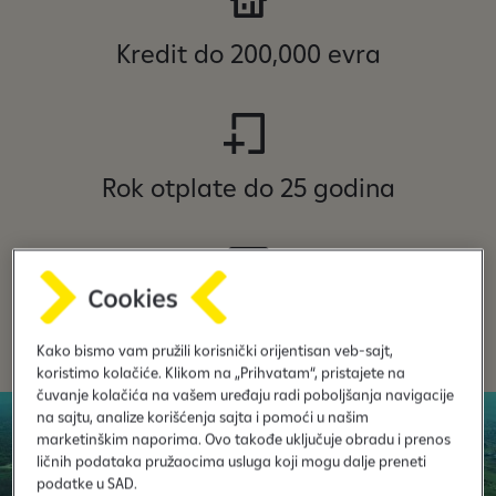
Kredit do 200,000 evra
Rok otplate do 25 godina
Učešće klijenta počevši od 10-20%
Kako bismo vam pružili korisnički orijentisan veb-sajt,
koristimo kolačiće. Klikom na „Prihvatam“, pristajete na
čuvanje kolačića na vašem uređaju radi poboljšanja navigacije
na sajtu, analize korišćenja sajta i pomoći u našim
marketinškim naporima. Ovo takođe uključuje obradu i prenos
ličnih podataka pružaocima usluga koji mogu dalje preneti
podatke u SAD.