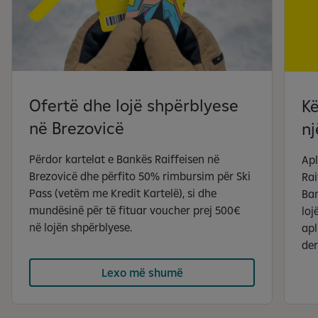
i
l
e
1
d
i
Ofertë dhe lojë shpërblyese
Kë
n
në Brezovicë
nj
4
Përdor kartelat e Bankës Raiffeisen në
Apl
Brezovicë dhe përfito 50% rimbursim për Ski
Rai
Pass (vetëm me Kredit Kartelë), si dhe
Ban
mundësinë për të fituar voucher prej 500€
loj
në lojën shpërblyese.
apl
de
Lexo më shumë
S