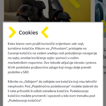
Kako bismo vam pružili korisnički orijentisan veb-sajt,
Plati kreditnom karticom i
Ku
koristimo kolačiće. Klikom na „Prihvatam“, pristajete na
čuvanje kolačića na vašem uređaju radi poboljšanja navigacije
osvoji VESPU
N
na sajtu, analize korišćenja sajta i pomoći u našim
marketinškim naporima. Ovo takođe uključuje obradu i prenos
Obavite transakcije Raiffeisen Bank
Isk
ličnih podataka pružaocima usluga koji mogu dalje preneti
podatke u SAD.
kreditnim karticama iznad 100€ i postanite
kre
deo nagradne igre za šansu da osvojite
Kliknite na „Odbijam“ da odbijete sve kolačiće koji nisu tehnički
Vespu.
neophodni. Pod „Pojedinačna podešavanja“ možete izabrati da
li ćete prihvatiti ili odbiti određene kolačiće. Podešavanja
*Ponuda važi do 30. juna
kolačića možete promeniti i opozvati u bilo kom trenutku pod
„Podešavanja kolačića“.