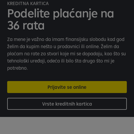
i
KREDITNA KARTICA
l
Podelite plaćanje na
n
36 rata
o
B
a
Za mene je važno da imam finansijsku slobodu kad god
n
želim da kupim nešto u prodavnici ili online. Želim da
k
plaćam na rate za stvari koje mi se dopadaju, kao što su
a
tehnološki uređaji, odeća ili bilo šta drugo što mi je
r
potrebno.
s
t
v
Prijavite se online
o
Vrste kreditnih kartica