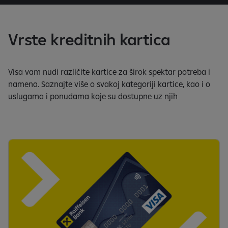
t
z
a
Vrste kreditnih kartica
C
R
K
Visa vam nudi različite kartice za širok spektar potreba i
namena. Saznajte više o svakoj kategoriji kartice, kao i o
uslugama i ponudama koje su dostupne uz njih