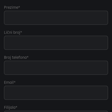
e
Prezime
1
d
i
n
Lični broj
2
0
Broj telefona
Email
Filijala