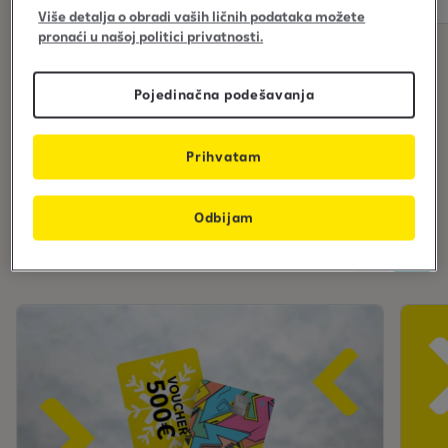
Više detalja o obradi vaših ličnih podataka možete
S
pronaći u našoj politici privatnosti.
e
a
Pojedinačna podešavanja
f
Prethodne ponude
i
ș
Prihvatam
e
*Ove ponude su završene.
a
Odbijam
z
ă
s
l
i
d
e
-
u
r