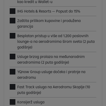
kao kredit u Wallet-u
IHG Hotels & Resorts — Popust do 15%
Zaštita prilikom kupovine i produžena
garancija
Besplatan pristup u više od 1.200 poslovnih
lounge-a na aerodromima širom sveta (2 puta
godišnje)
Usluge brzog prolaza na međunarodnim
aerodromima (2 puta godišnje)
YQnow Group usluge dočeka i pratnje na
aerodromu
Fast Track usluga na Aerodromu Skoplje (10
puta godišnje)
Konsijerž usluga