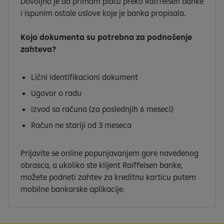
Dovoljno je da primam platu preko Raiffeisen banke
i ispunim ostale uslove koje je banka propisala.
Koja dokumenta su potrebna za podnošenje
zahteva?
Lični identifikacioni dokument
Ugovor o radu
Izvod sa računa (za poslednjih 6 meseci)
Račun ne stariji od 3 meseca
Prijavite se online popunjavanjem gore navedenog
obrasca, a ukoliko ste klijent Raiffeisen banke,
možete podneti zahtev za kreditnu karticu putem
mobilne bankarske aplikacije.