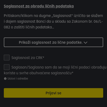
Saglasnost za obradu ličnih podataka
Pritiskom/klikom na dugme „Saglasnost“ izričito se slažem
i dajem saglasnost Banci da u skladu sa Zakonom br. 06/L-
082 o zaštiti ličnih podataka...
Prikaži saglasnost za lične podatke.
S
Saglasnost za CRK
a
Saglasan/Saglasna sam da se moji lični podaci obrađuju 
g
koriste u svrhe obuhvaćene saglasnošću
l
Uslovi i odredbe
a
s
n
Prijavi se
o
s