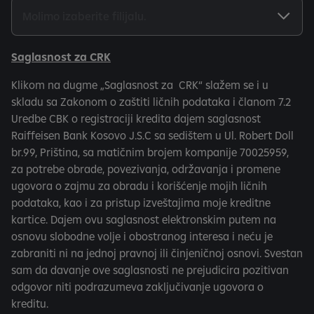
Saglasnost za CRK
Klikom na dugme „Saglasnost za CRK“ slažem se i u
skladu sa Zakonom o zaštiti ličnih podataka i članom 7.2
Uredbe CBK o registraciji kredita dajem saglasnost
Raiffeisen Bank Kosovo J.S.C sa sedištem u Ul. Robert Doll
br.99, Priština, sa matičnim brojem kompanije 70025959,
za potrebe obrade, povezivanja, održavanja i promene
ugovora o zajmu za obradu i korišćenje mojih ličnih
podataka, kao i za pristup izveštajima moje kreditne
kartice. Dajem ovu saglasnost elektronskim putem na
osnovu slobodne volje i obostranog interesa i neću je
zabraniti ni na jednoj pravnoj ili činjeničnoj osnovi. Svestan
sam da davanje ove saglasnosti ne prejudicira pozitivan
odgovor niti podrazumeva zaključivanje ugovora o
kreditu.