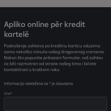
e
a
f
Apliko online për kredit
i
ș
kartelë
e
a
Podnošenje zahteva za kreditnu karticu oduzima
z
samo nekoliko minuta vašeg dragocenog vremena.
ă
Nakon što popunite prikazani formular, vaš zahtev
s
će biti razmotren od strane našeg tima i bićete
l
kontaktirani u kratkom roku.
i
d
e
Informacija obeležena sa * je obavezna
-
u
Ime
r
i
l