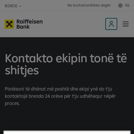
Na kontaktoni
Kërko degën
SQ
BIZNESE
K
y
ç
u
Kontakto ekipin tonë të
n
ë
shitjes
a
p
l
Plotësoni të dhënat më poshtë dhe ekipi ynë do t’ju
i
kontaktojë brenda 24 orëve për t’ju udhëhequr nëpër
k
proces.
a
c
i
o