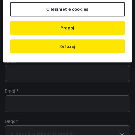
Mbiemri
Cilësimet e cookies
Pranoj
Numri personal
Refuzoj
Nr tel
Email
Dega