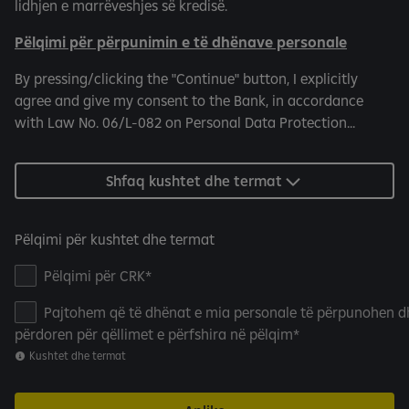
lidhjen e marrëveshjes së kredisë.
Pëlqimi për përpunimin e të dhënave personale
By pressing/clicking the "Continue" button, I explicitly
agree and give my consent to the Bank, in accordance
with Law No. 06/L-082 on Personal Data Protection...
Shfaq kushtet dhe termat
Pëlqimi për kushtet dhe termat
Pëlqimi për CRK
Pajtohem që të dhënat e mia personale të përpunohen d
përdoren për qëllimet e përfshira në pëlqim
Kushtet dhe termat