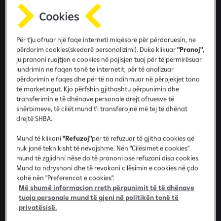
n
i
n
m
Për t'ju ofruar një faqe interneti miqësore për përdoruesin, ne
o
përdorim cookies(skedarë personalizimi). Duke klikuar
"Pranoj"
,
ju pranoni ruajtjen e cookies në pajisjen tuaj për të përmirësuar
b
lundrimin ne faqen tonë te internetit, për të analizuar
i
përdorimin e faqes dhe për të na ndihmuar në përpjekjet tona
l
të marketingut. Kjo përfshin gjithashtu përpunimin dhe
b
transferimin e të dhënave personale drejt ofruesve të
a
shërbimeve, të cilët mund t'i transferojnë më tej të dhënat
drejtë SHBA.
n
k
Mund të klikoni
"Refuzoj"
për të refuzuar të gjitha cookies që
a
nuk janë teknikisht të nevojshme. Nën "Cilësimet e cookies"
Informacioni i shënuar me * është i nevojshëm.
r
mund të zgjidhni nëse do të pranoni ose refuzoni disa cookies.
Mund ta ndryshoni dhe të revokoni cilësimin e cookies në çdo
Emri
kohë nën "Preferencat e cookies".
Më shumë informacion rreth përpunimit të të dhënave
tuaja personale mund të gjeni në politikën tonë të
privatësisë.