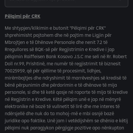
Pëlqimi për CRK
Me shtypjen/klikimin e butonit "Pëlqimi për CRK"
shprehimisht pajtohem dhe në pajtim me Ligjin për
Mbrojtjen e të Dhënave Personale dhe nenit 7.2 të
Rregullores së BQK-së për Regjistrimin e Kredive i jap
pëlqimin Raiffeisen Bank Kosovo J.S.C me seli në Rr. Robert
Doll nr.99, Prishtinë, me numër të regjistrimit të biznesit
70025959, që për qëllime të procesimit, lidhjes,
mirëmbajtjes dhe ndryshimit të marrëveshjes së kredisë të
bënë përpunimin dhe përdorimin e të dhënave të mija
personale, si dhe të ketë qasje në raporte të mija të kredive
në Regjistrin e Kredive. Këtë pëlqim unë e jap në mënyrë
elektronike në bazë të vullnetit të lirë dhe me interes të
ndërsjellë dhe nuk do ta mohoj-më e mbi asnjë bazë
juridike apo faktike. Unë jam i vetëdijshëm se dhënia e këtij
pëlqimi nuk paragjykon përgjigje pozitive apo nënkupton