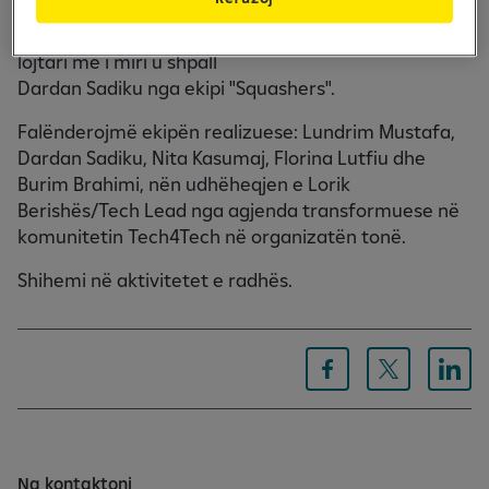
përbërje të Drin Shosholli,
Jon Klinaku, Dinion Svirca dhe Endrit Bytyci ndërsa
lojtari më i miri u shpall
Dardan Sadiku nga ekipi "Squashers".
Falënderojmë ekipën realizuese: Lundrim Mustafa,
Dardan Sadiku, Nita Kasumaj, Florina Lutfiu dhe
Burim Brahimi, nën udhëheqjen e Lorik
Berishës/Tech Lead nga agjenda transformuese në
komunitetin Tech4Tech në organizatën tonë.
Shihemi në aktivitetet e radhës.
Na kontaktoni