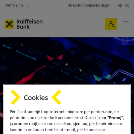
Na kontaktoni
Kërko degën
SQ
RRETH NESH
S
h
i
k
o
p
o
z
i
t
a
t
Për t'ju ofruar një faqe interneti miqësore për përdoruesin, ne
e
përdorim cookies(skedarë personalizimi). Duke klikuar
"Pranoj"
,
h
ju pranoni ruajtjen e cookies në pajisjen tuaj për të përmirësuar
a
lundrimin ne faqen tonë te internetit, për të analizuar