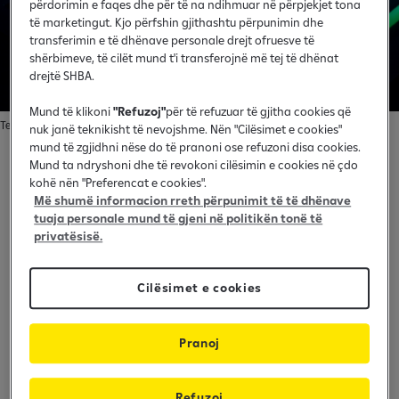
p
përdorimin e faqes dhe për të na ndihmuar në përpjekjet tona
të marketingut. Kjo përfshin gjithashtu përpunimin dhe
u
transferimin e të dhënave personale drejt ofruesve të
r
shërbimeve, të cilët mund t'i transferojnë më tej të dhënat
a
drejtë SHBA.
Mund të klikoni
"Refuzoj"
për të refuzuar të gjitha cookies që
Tech4tech - Banners
nuk janë teknikisht të nevojshme. Nën "Cilësimet e cookies"
mund të zgjidhni nëse do të pranoni ose refuzoni disa cookies.
Mund ta ndryshoni dhe të revokoni cilësimin e cookies në çdo
E-sports CSGO turneu i parë
kohë nën "Preferencat e cookies".
Më shumë informacion rreth përpunimit të të dhënave
tuaja personale mund të gjeni në politikën tonë të
Një vikend krejt ndryshe i mblodhi 11 ekipe me
privatësisë.
gjithsejt 55 lojtarë në qendrën e trajnimit “Genc
Loxha” në turneun e parë të organizuar ndonjëherë
në E-Sports CSGO. Përvec kolegëve pjesmarrës nga
Cilësimet e cookies
fusha të ndryshme në bankë, turneun e vizituan
edhe një numër i madh i kolegëve, fansa të flakt të
Pranoj
këtij sporti.
Ekipi fitues i këtij turneu ishin “SHQYPONJAT” në
Refuzoj