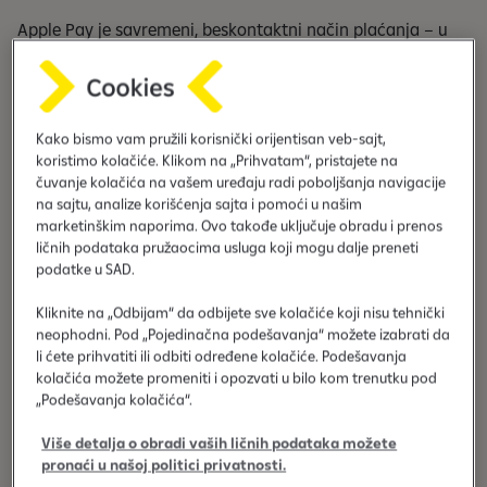
Apple Pay je savremeni, beskontaktni način plaćanja – u
prodavnicama, online ili unutar aplikacija.
Kako bismo vam pružili korisnički orijentisan veb-sajt,
koristimo kolačiće. Klikom na „Prihvatam“, pristajete na
čuvanje kolačića na vašem uređaju radi poboljšanja navigacije
na sajtu, analize korišćenja sajta i pomoći u našim
marketinškim naporima. Ovo takođe uključuje obradu i prenos
ličnih podataka pružaocima usluga koji mogu dalje preneti
podatke u SAD.
Kliknite na „Odbijam“ da odbijete sve kolačiće koji nisu tehnički
neophodni. Pod „Pojedinačna podešavanja“ možete izabrati da
li ćete prihvatiti ili odbiti određene kolačiće. Podešavanja
kolačića možete promeniti i opozvati u bilo kom trenutku pod
„Podešavanja kolačića“.
Više detalja o obradi vaših ličnih podataka možete
pronaći u našoj politici privatnosti.