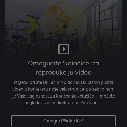
Omogućite 'kolačiće' za
reprodukciju videa
Izgleda da ste isključili "kolačiće". Da bismo pustili
video u kontekstu naše veb stranice, potrebna nam
je Vaša saglasnost za korišćenje kolačića ili možete
pogledati video direktno na YouTube-u.
Omogući "kolačiće"