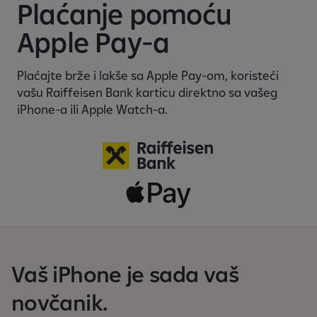
i
Plaćanje pomoću
l
Apple Pay-a
n
o
B
Plaćajte brže i lakše sa Apple Pay-om, koristeći
a
vašu Raiffeisen Bank karticu direktno sa vašeg
n
iPhone-a ili Apple Watch-a.
k
a
r
s
t
v
o
Vaš iPhone je sada vaš
novčanik.