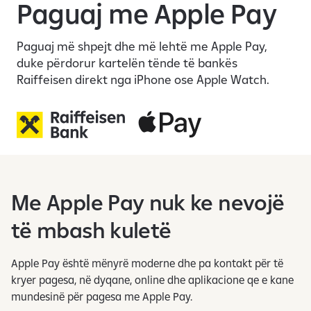
n
Paguaj me Apple Pay
i
n
Paguaj më shpejt dhe më lehtë me Apple Pay,
m
duke përdorur kartelën tënde të bankës
o
Raiffeisen direkt nga iPhone ose Apple Watch.
b
i
l
b
a
n
k
Me Apple Pay nuk ke nevojë
a
r
të mbash kuletë
Apple Pay është mënyrë moderne dhe pa kontakt për të
kryer pagesa, në dyqane, online dhe aplikacione qe e kane
mundesinë për pagesa me Apple Pay.