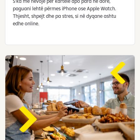
S’ka më nevojë për kartelë apo para në dorë,
paguani lehtë përmes iPhone ose Apple Watch.
Thjesht, shpejt dhe pa stres, si në dyqane ashtu
edhe online.