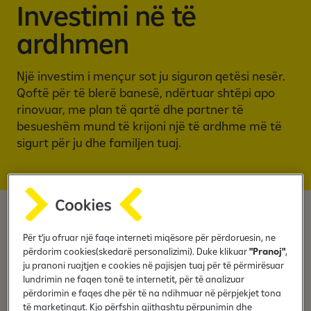
n
Investimi në të
i
ardhmen
n
m
o
Një investim i mençur sot ju siguron qetësi nesër.
b
Qoftë për të blerë banesë, ndërtuar shtëpi apo
i
rinovuar, me plan të qartë dhe partner të
l
besueshëm mund të krijoni një të ardhme më të
b
sigurt për ju dhe familjen tuaj.
a
n
k
a
r
Si të planifikoni vendime
Për t'ju ofruar një faqe interneti miqësore për përdoruesin, ne
përdorim cookies(skedarë personalizimi). Duke klikuar
"Pranoj"
,
financiare afatgjata?
ju pranoni ruajtjen e cookies në pajisjen tuaj për të përmirësuar
lundrimin ne faqen tonë te internetit, për të analizuar
përdorimin e faqes dhe për të na ndihmuar në përpjekjet tona
të marketingut. Kjo përfshin gjithashtu përpunimin dhe
Duke i marrë parasysh këta faktorë, mund të ndërtoni një