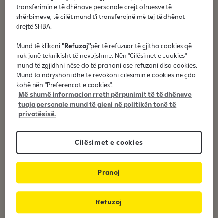
transferimin e të dhënave personale drejt ofruesve të
qasje më të qëndrueshme drejt investimit në të ardhmen.
shërbimeve, të cilët mund t'i transferojnë më tej të dhënat
drejtë SHBA.
Mund të klikoni
"Refuzoj"
për të refuzuar të gjitha cookies që
nuk janë teknikisht të nevojshme. Nën "Cilësimet e cookies"
Qëllimi juaj financiar
mund të zgjidhni nëse do të pranoni ose refuzoni disa cookies.
Mund ta ndryshoni dhe të revokoni cilësimin e cookies në çdo
kohë nën "Preferencat e cookies".
A po planifikoni për siguri afatgjatë, për familjen apo për
Më shumë informacion rreth përpunimit të të dhënave
stabilitet më të madh në të ardhmen?
tuaja personale mund të gjeni në politikën tonë të
privatësisë.
Cilësimet e cookies
Afati kohor
Pranoj
Vendimet afatgjata kërkojnë planifikim të kujdesshëm dhe
pritje reale për rezultatet.
Refuzoj