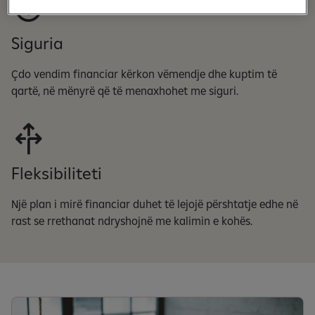
Siguria
Çdo vendim financiar kërkon vëmendje dhe kuptim të
qartë, në mënyrë që të menaxhohet me siguri.
Fleksibiliteti
Një plan i mirë financiar duhet të lejojë përshtatje edhe në
rast se rrethanat ndryshojnë me kalimin e kohës.