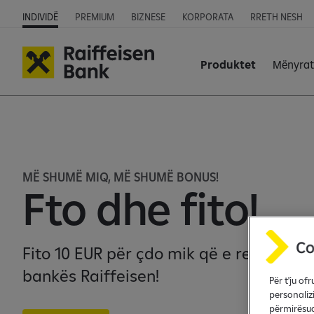
INDIVIDË
PREMIUM
BIZNESE
KORPORATA
RRETH NESH
Produktet
Mënyrat
MË SHUMË MIQ, MË SHUMË BONUS!
Fto dhe fito!
Fito 10 EUR për çdo mik që e referon të
bankës Raiffeisen!
Për t'ju o
personaliz
përmirësua