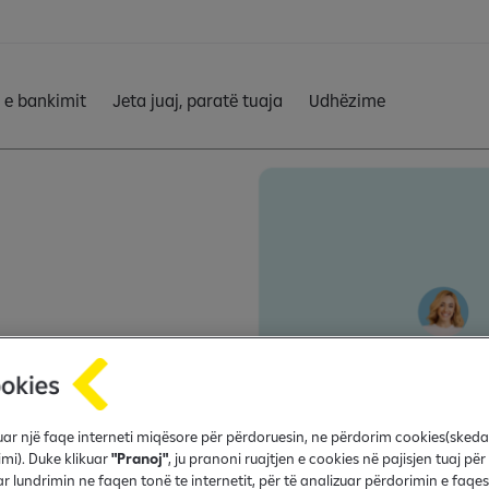
 e bankimit
Jeta juaj, paratë tuaja
Udhëzime
 bëhet pjesë e
fruar një faqe interneti miqësore për përdoruesin, ne përdorim cookies(sked
imi). Duke klikuar
"Pranoj"
, ju pranoni ruajtjen e cookies në pajisjen tuaj për
r lundrimin ne faqen tonë te internetit, për të analizuar përdorimin e faqes