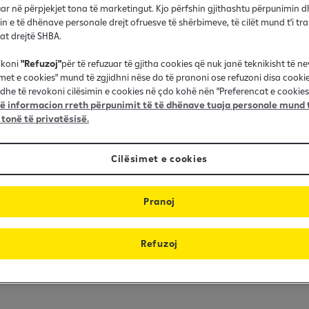
r në përpjekjet tona të marketingut. Kjo përfshin gjithashtu përpunimin d
in e të dhënave personale drejt ofruesve të shërbimeve, të cilët mund t'i t
nat drejtë SHBA.
ikoni
"Refuzoj"
për të refuzuar të gjitha cookies që nuk janë teknikisht të n
imet e cookies" mund të zgjidhni nëse do të pranoni ose refuzoni disa cooki
dhe të revokoni cilësimin e cookies në çdo kohë nën "Preferencat e cookies"
 informacion rreth përpunimit të të dhënave tuaja personale mund t
 tonë të privatësisë.
do për miqtë, familjen tënde, 
Cilësimet e cookies
andosh atyre bankën tënde dhe 
Pranoj
Refuzoj