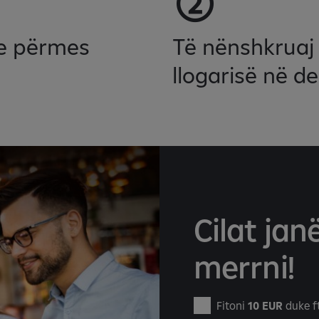
se përmes
Të nënshkruaj
llogarisë në d
Cilat jan
merrni!
Fitoni
10 EUR
duke ft