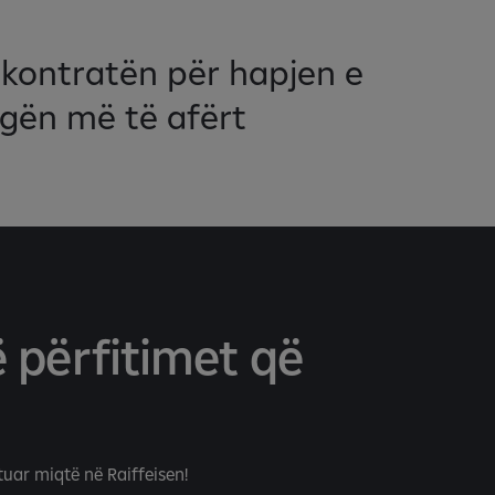
 kontratën për hapjen e
egën më të afërt
ë përfitimet që
uar miqtë në Raiffeisen!