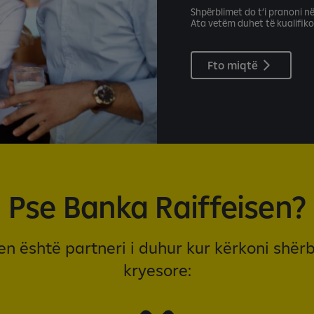
Shpërblimet do t’i pranoni në
Ata vetëm duhet të kualifikoh
Fto miqtë
Pse Banka Raiffeisen?
n është partneri i duhur kur kërkoni shë
kryesore: