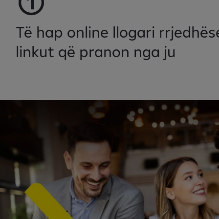
Të hap online llogari rrjedhë
linkut që pranon nga ju