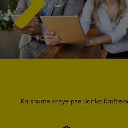
Ka shumë arsye pse Banka Raiffeise