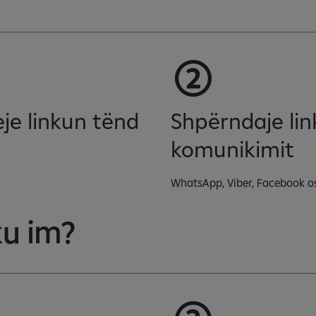
eje linkun tënd
Shpërndaje lin
komunikimit
WhatsApp, Viber, Facebook o
ku im?