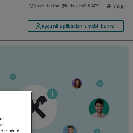
Na kontaktoni
Kërko degët & ATM
Shqip
Kyçu në aplikacionin mobil bankar
arë
 të
 dhe për të