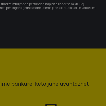
 fund të muajit që e përfundon hapjen e llogarisë miku juaj.
en për llogari rrjedhëse dhe të mos jenë klient aktual të Raiffeisen.
rbime bankare. Këto janë avantazhet