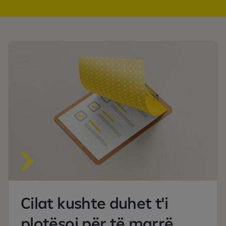
e
r
C
R
K
Cilat kushte duhet t'i
plotësoj për të marrë