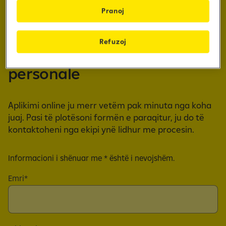
Pranoj
Refuzoj
Apliko online për kredi
personale
Aplikimi online ju merr vetëm pak minuta nga koha
juaj. Pasi të plotësoni formën e paraqitur, ju do të
kontaktoheni nga ekipi ynë lidhur me procesin.
Informacioni i shënuar me * është i nevojshëm.
Emri