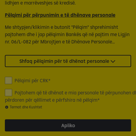
lidhjen e marrëveshjes së kredisë.
Pëlqimi për përpunimin e të dhënave personale
Me shtypjen/klikimin e butonit "Pëlqim" shprehimisht
pajtohem dhe i jap pëlqimin Bankës që në pajtim me Ligjin
nr. 06/L-082 për Mbrojtjen e të Dhënave Personale...
Shfaq pëlqimin për të dhënat personale
P
Pëlqimi për CRK
e
Pajtohem që të dhënat e mia personale të përpunohen d
l
përdoren për qëllimet e përfshira në pëlqim
q
Termat dhe Kushtet
i
m
i
Apliko
p