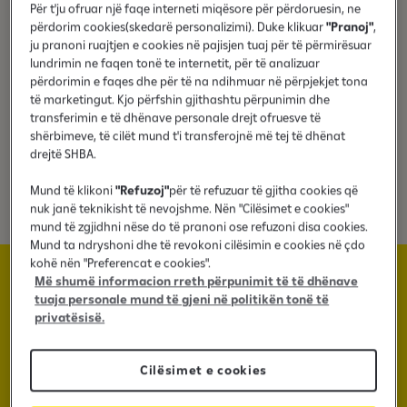
Për t'ju ofruar një faqe interneti miqësore për përdoruesin, ne
përdorim cookies(skedarë personalizimi). Duke klikuar
"Pranoj"
,
ju pranoni ruajtjen e cookies në pajisjen tuaj për të përmirësuar
lundrimin ne faqen tonë te internetit, për të analizuar
Interes preferencial
përdorimin e faqes dhe për të na ndihmuar në përpjekjet tona
të marketingut. Kjo përfshin gjithashtu përpunimin dhe
transferimin e të dhënave personale drejt ofruesve të
shërbimeve, të cilët mund t'i transferojnë më tej të dhënat
drejtë SHBA.
Pa hipotekë
Mund të klikoni
"Refuzoj"
për të refuzuar të gjitha cookies që
nuk janë teknikisht të nevojshme. Nën "Cilësimet e cookies"
mund të zgjidhni nëse do të pranoni ose refuzoni disa cookies.
Mund ta ndryshoni dhe të revokoni cilësimin e cookies në çdo
kohë nën "Preferencat e cookies".
Më shumë informacion rreth përpunimit të të dhënave
tuaja personale mund të gjeni në politikën tonë të
Merr kredi tërësisht online deri në 35,000€
privatësisë.
Apliko online për shumat mbi 35,000€ deri
Cilësimet e cookies
50,000€