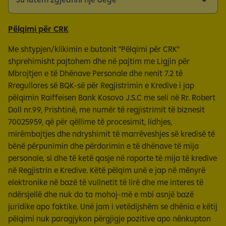
Pëlqimi për CRK
Me shtypjen/klikimin e butonit "Pëlqimi për CRK"
shprehimisht pajtohem dhe në pajtim me Ligjin për
Mbrojtjen e të Dhënave Personale dhe nenit 7.2 të
Rregullores së BQK-së për Regjistrimin e Kredive i jap
pëlqimin Raiffeisen Bank Kosovo J.S.C me seli në Rr. Robert
Doll nr.99, Prishtinë, me numër të regjistrimit të biznesit
70025959, që për qëllime të procesimit, lidhjes,
mirëmbajtjes dhe ndryshimit të marrëveshjes së kredisë të
bënë përpunimin dhe përdorimin e të dhënave të mija
personale, si dhe të ketë qasje në raporte të mija të kredive
në Regjistrin e Kredive. Këtë pëlqim unë e jap në mënyrë
elektronike në bazë të vullnetit të lirë dhe me interes të
ndërsjellë dhe nuk do ta mohoj-më e mbi asnjë bazë
juridike apo faktike. Unë jam i vetëdijshëm se dhënia e këtij
pëlqimi nuk paragjykon përgjigje pozitive apo nënkupton