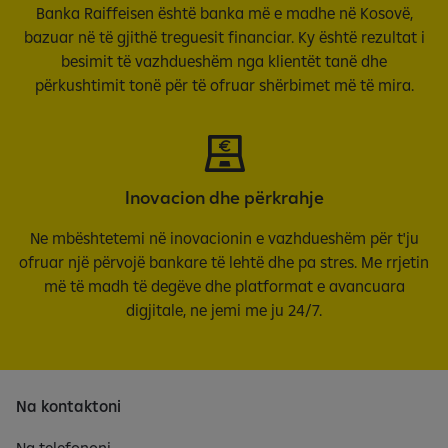
Banka Raiffeisen është banka më e madhe në Kosovë,
bazuar në të gjithë treguesit financiar. Ky është rezultat i
besimit të vazhdueshëm nga klientët tanë dhe
përkushtimit tonë për të ofruar shërbimet më të mira.
Inovacion dhe përkrahje
Ne mbështetemi në inovacionin e vazhdueshëm për t'ju
ofruar një përvojë bankare të lehtë dhe pa stres. Me rrjetin
më të madh të degëve dhe platformat e avancuara
digjitale, ne jemi me ju 24/7.
Na kontaktoni
Na telefononi