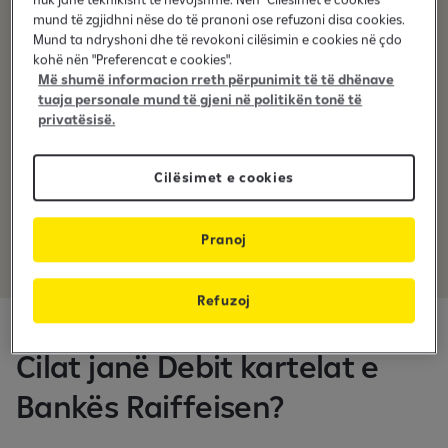
mund të zgjidhni nëse do të pranoni ose refuzoni disa cookies.
Mund ta ndryshoni dhe të revokoni cilësimin e cookies në çdo
kohë nën "Preferencat e cookies".
Më shumë informacion rreth përpunimit të të dhënave
tuaja personale mund të gjeni në politikën tonë të
Pagesa me rreze
privatësisë.
Cilësimet e cookies
Siguri e lartë
Pranoj
Refuzoj
Cilat janë Debit kartelat e
Bankës Raiffeisen?