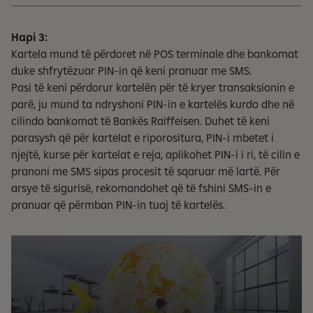
Hapi 3:
Kartela mund të përdoret në POS terminale dhe bankomat
duke shfrytëzuar PIN-in që keni pranuar me SMS.
Pasi të keni përdorur kartelën për të kryer transaksionin e
parë, ju mund ta ndryshoni PIN-in e kartelës kurdo dhe në
cilindo bankomat të Bankës Raiffeisen. Duhet të keni
parasysh që për kartelat e riporositura, PIN-i mbetet i
njejtë, kurse për kartelat e reja, aplikohet PIN-i i ri, të cilin e
pranoni me SMS sipas procesit të sqaruar më lartë. Për
arsye të sigurisë, rekomandohet që të fshini SMS-in e
pranuar që përmban PIN-in tuaj të kartelës.