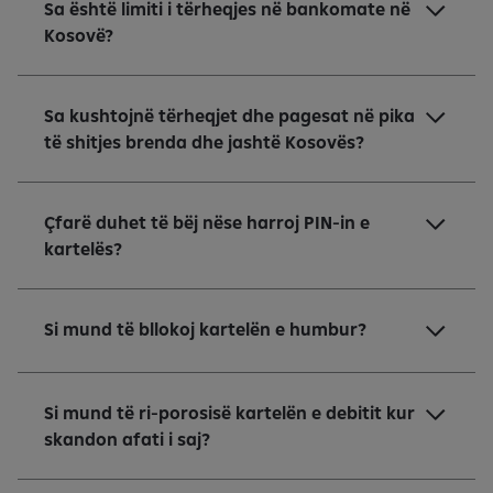
Sa është limiti i tërheqjes në bankomate në
Kosovë?
Sa kushtojnë tërheqjet dhe pagesat në pika
të shitjes brenda dhe jashtë Kosovës?
Çfarë duhet të bëj nëse harroj PIN-in e
kartelës?
Si mund të bllokoj kartelën e humbur?
Si mund të ri-porosisë kartelën e debitit kur
skandon afati i saj?