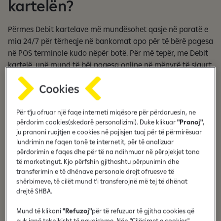
kartelën?
Përmes Debit kartelave më mundësohet qasje në paratë e
mia 24/7 për tërheqje në bankomat apo për të bërë pagesa
në POS terminale kudo nëpër botë. Për më tepër, me Debit
kartelë, unë mund të bëj pagesa online në mënyrë të sigurt,
sepse kartelat e Bankës Raiffeisen përdorin teknologjinë 3D
Secure.
Për të bërë pagesat edhe më të shpejta, të gjitha Debit
kartelat e Bankës Raiffeisen përkrahin teknologjinë e
Për t'ju ofruar një faqe interneti miqësore për përdoruesin, ne
përdorim cookies(skedarë personalizimi). Duke klikuar
"Pranoj"
,
pagesave me rreze (contactless), ku mund të paguaj në
ju pranoni ruajtjen e cookies në pajisjen tuaj për të përmirësuar
POS terminale deri në vlerën 50 euro pa pasur nevojë të
lundrimin ne faqen tonë te internetit, për të analizuar
shtypi PIN-in katërshifror. Ky limit mund të ndryshojë në
përdorimin e faqes dhe për të na ndihmuar në përpjekjet tona
vende të tjera, varësisht nga standardet lokale.
të marketingut. Kjo përfshin gjithashtu përpunimin dhe
transferimin e të dhënave personale drejt ofruesve të
shërbimeve, të cilët mund t'i transferojnë më tej të dhënat
drejtë SHBA.
Mund të klikoni
"Refuzoj"
për të refuzuar të gjitha cookies që
Qasje në para 24/7
nuk janë teknikisht të nevojshme. Nën "Cilësimet e cookies"