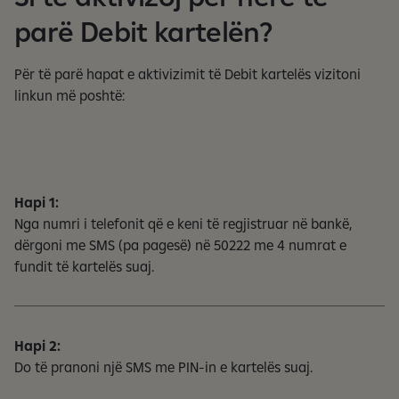
ë
parë Debit kartelën?
d
u
k
Për të parë hapat e aktivizimit të Debit kartelës vizitoni
s
linkun më poshtë:
h
ë
m
1
n
Hapi 1:
g
Nga numri i telefonit që e keni të regjistruar në bankë,
a
dërgoni me SMS (pa pagesë) në 50222 me 4 numrat e
5
fundit të kartelës suaj.
f
a
q
Hapi 2:
e
Do të pranoni një SMS me PIN-in e kartelës suaj.