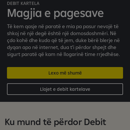
n
DEBIT KARTELA
i
Magjia e pagesave
n
m
Të kem qasje në paratë e mia pa pasur nevojë të
o
shkoj në një degë është një domosdoshmëri. Në
b
çdo kohë dhe kudo që të jem, duke bërë blerje në
i
dyqan apo në internet, dua t'i përdor shpejt dhe
l
sigurt paratë që kam në llogarinë time rrjedhëse.
b
a
n
Lexo më shumë
k
a
Llojet e debit kartelave
r
Ku mund të përdor Debit