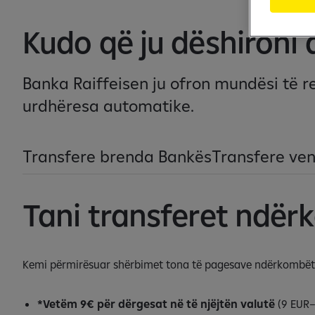
Kudo që ju dëshironi q
Banka Raiffeisen ju ofron mundësi të 
urdhëresa automatike.
Transfere brenda Bankës
Transfere ve
Tani transferet ndër
Kemi përmirësuar shërbimet tona të pagesave ndërkombëtare
*Vetëm 9€ për dërgesat në të njëjtën valutë
(9 EUR–