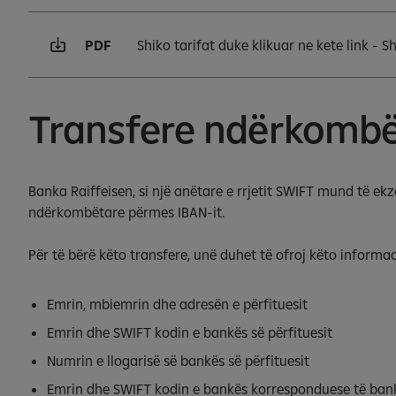
PDF
Shiko tarifat duke klikuar ne kete link - 
Transfere ndërkombë
Banka Raiffeisen, si një anëtare e rrjetit SWIFT mund të e
ndërkombëtare përmes IBAN-it.
Për të bërë këto transfere, unë duhet të ofroj këto informa
Emrin, mbiemrin dhe adresën e përfituesit
Emrin dhe SWIFT kodin e bankës së përfituesit
Numrin e llogarisë së bankës së përfituesit
Emrin dhe SWIFT kodin e bankës korresponduese të bankë