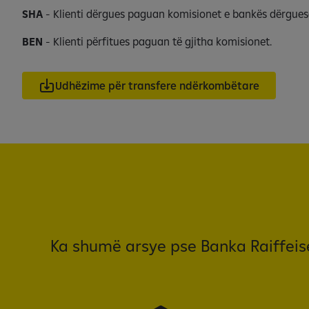
SHA
- Klienti dërgues paguan komisionet e bankës dërguese
BEN
- Klienti përfitues paguan të gjitha komisionet.
Udhëzime për transfere ndërkombëtare
Ka shumë arsye pse Banka Raiffeise