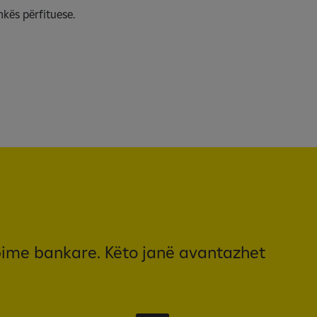
kës përfituese.
rbime bankare. Këto janë avantazhet