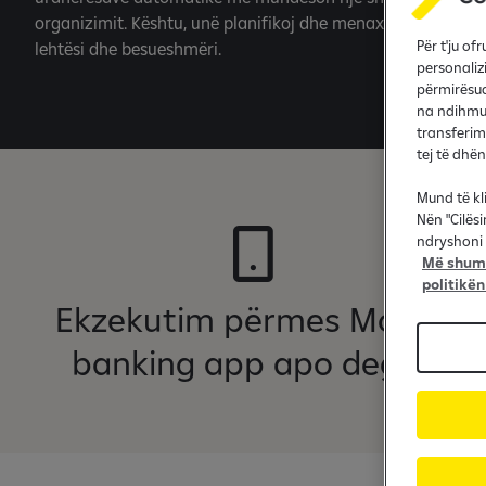
organizimit. Kështu, unë planifikoj dhe menaxhoj transaks
Për t'ju o
lehtësi dhe besueshmëri.
personaliz
përmirësua
na ndihmua
transferim
tej të dhë
Mund të kl
Nën "Cilës
ndryshoni 
Më shumë
politikën
Ekzekutim përmes Mobile
banking app apo degës