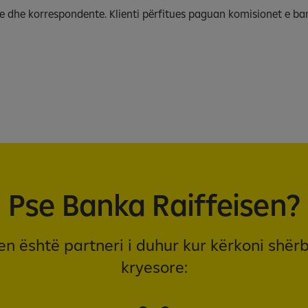
 dhe korrespondente. Klienti përfitues paguan komisionet e ban
Pse Banka Raiffeisen?
n është partneri i duhur kur kërkoni shë
kryesore: