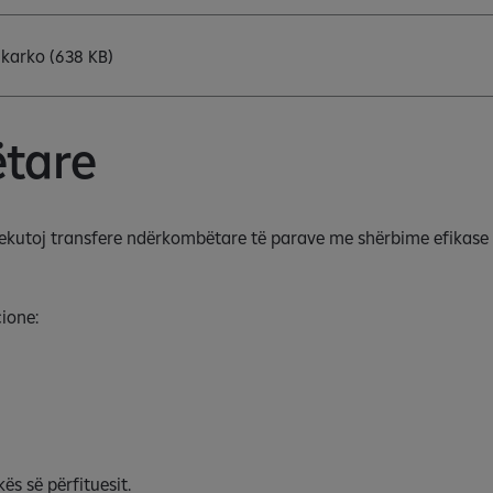
Shkarko
(638 KB)
tare
kzekutoj transfere ndërkombëtare të parave me shërbime efikase 
cione:
s së përfituesit.