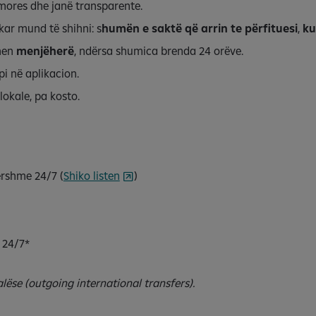
imores dhe janë transparente.
kar mund të shihni: s
humën e saktë që arrin te përfituesi
,
ku
ohen
menjëherë
, ndërsa shumica brenda 24 orëve.
pi në aplikacion.
lokale, pa kosto.
ershme 24/7 (
Shiko listen
)
 24/7*
ëse (outgoing international transfers).