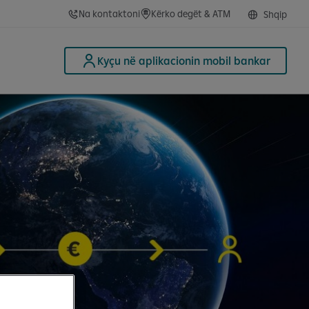
Na kontaktoni
Kërko degët & ATM
Shqip
Kyçu në aplikacionin mobil bankar