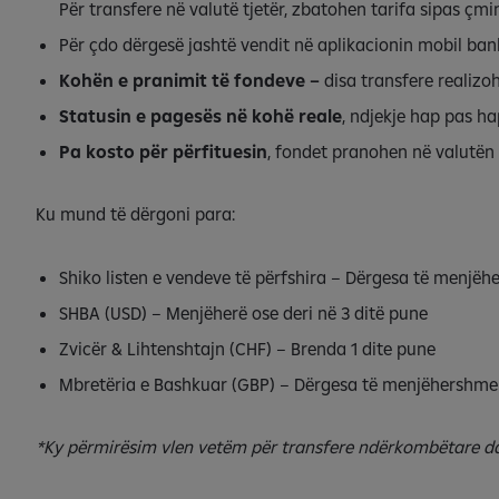
Për transfere në valutë tjetër, zbatohen tarifa sipas çm
Për çdo dërgesë jashtë vendit në aplikacionin mobil ban
Kohën e pranimit të fondeve –
disa transfere realiz
Statusin e pagesës në kohë reale
, ndjekje hap pas ha
Pa kosto për përfituesin
, fondet pranohen në valutën 
Ku mund të dërgoni para:
Shiko listen e vendeve të përfshira – Dërgesa të menjëh
SHBA (USD) – Menjëherë ose deri në 3 ditë pune
Zvicër & Lihtenshtajn (CHF) – Brenda 1 dite pune
Mbretëria e Bashkuar (GBP) – Dërgesa të menjëhershme
*Ky përmirësim vlen vetëm për transfere ndërkombëtare dal