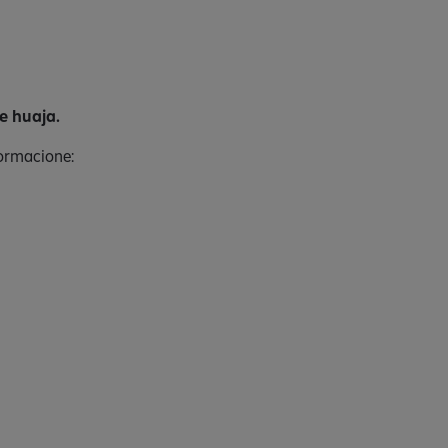
e huaja.
formacione: