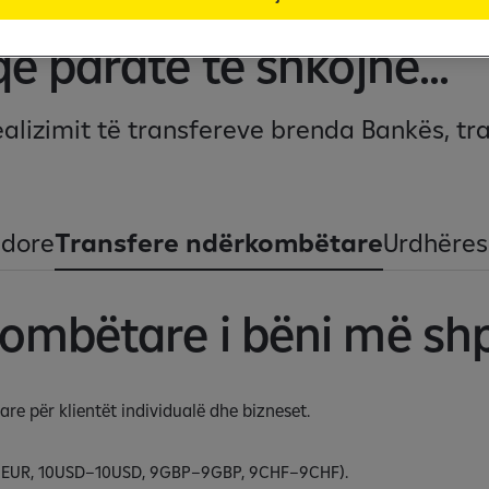
ë paratë të shkojnë...
realizimit të transfereve brenda Bankës, 
ndore
Transfere ndërkombëtare
Urdhëres
kombëtare i bëni më shp
 për klientët individualë dhe bizneset.
EUR, 10USD–10USD, 9GBP–9GBP, 9CHF–9CHF).