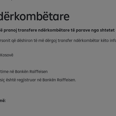
ndërkombëtare
të pranoj transfere ndërkombëtare të parave nga shtetet 
 personit që dëshiron të më dërgoj transfer ndërkombëtar këto in
, Kosovë
ë time në Bankën Raiffeisen
iç është regjistruar në Bankën Raiffeisen.
në: