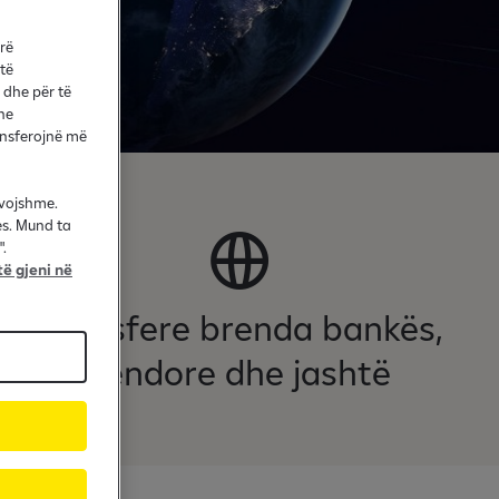
arë
 të
 dhe për të
he
ransferojnë më
evojshme.
es. Mund ta
.
ë gjeni në
Transfere brenda bankës,
vendore dhe jashtë