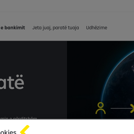
e bankimit
Jeta juaj, paratë tuaja
Udhëzime
atë
imin e përditshëm
i i tyre nëpërmjet
ë kontrollit dhe