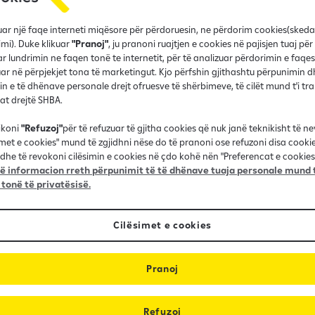
ionet financiare me
fruar një faqe interneti miqësore për përdoruesin, ne përdorim cookies(sked
imi). Duke klikuar
"Pranoj"
, ju pranoni ruajtjen e cookies në pajisjen tuaj për
r lundrimin ne faqen tonë te internetit, për të analizuar përdorimin e faqes
r në përpjekjet tona të marketingut. Kjo përfshin gjithashtu përpunimin d
in e të dhënave personale drejt ofruesve të shërbimeve, të cilët mund t'i t
nat drejtë SHBA.
ikoni
"Refuzoj"
për të refuzuar të gjitha cookies që nuk janë teknikisht të n
imet e cookies" mund të zgjidhni nëse do të pranoni ose refuzoni disa cooki
dhe të revokoni cilësimin e cookies në çdo kohë nën "Preferencat e cookies"
 informacion rreth përpunimit të të dhënave tuaja personale mund t
 tonë të privatësisë.
Veprim i lehtë dhe siguri e
Cilësimet e cookies
lartë
Pranoj
Refuzoj