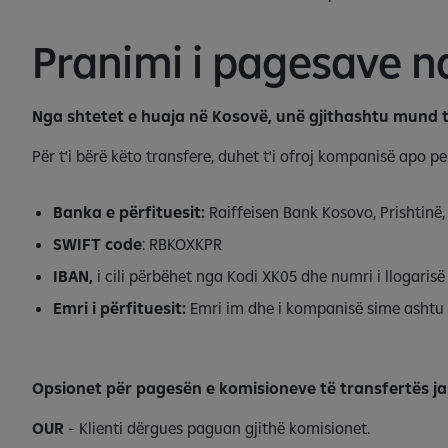
Pranimi i pagesave 
Nga shtetet e huaja në Kosovë, unë gjithashtu mund 
Për t'i bërë këto transfere, duhet t'i ofroj kompanisë apo
Banka e përfituesit:
Raiffeisen Bank Kosovo, Prishtinë
SWIFT code
: RBKOXKPR
IBAN,
i cili përbëhet nga Kodi XK05 dhe numri i llogaris
Emri i përfituesit:
Emri im dhe i kompanisë sime ashtu s
Opsionet për pagesën e komisioneve të transfertës ja
OUR
- Klienti dërgues paguan gjithë komisionet.