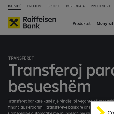
INDIVIDË
PREMIUM
BIZNESE
KORPORATA
RRETH NESH
Produktet
Mënyrat 
TRANSFERET
Transferoj par
besueshëm
Transferet bankare kanë një rëndësi të veçantë në menaxh
financiar.
Përdorimi i transfereve bankare dhe automatizim
urdhëresave automatike më mundëson një shkallë të lartë t