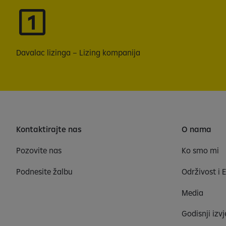
Davalac lizinga – Lizing kompanija
Kontaktirajte nas
O nama
Pozovite nas
Ko smo mi
Podnesite žalbu
Održivost i 
Media
Godisnji izvj