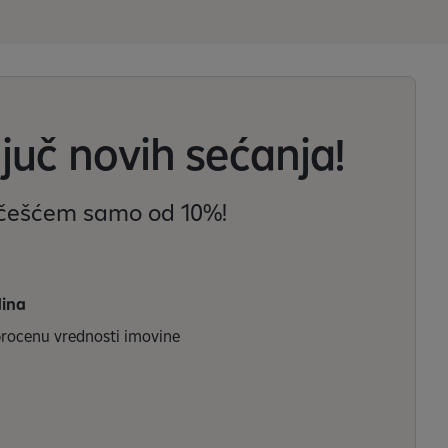
juč novih sećanja!
učešćem samo od 10%!
ina
 procenu vrednosti imovine