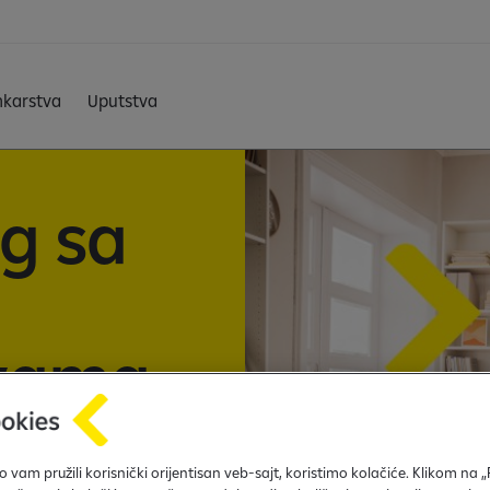
nkarstva
Uputstva
ng sa
 vama
an fleksibilnim
 vam pružili korisnički orijentisan veb-sajt, koristimo kolačiće. Klikom na 
agođene uslove,