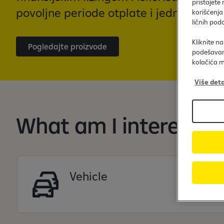
pristajete
povoljne periode otplate i jednostavan 
korišćenja
ličnih pod
Kliknite n
Pogledajte proizvode
podešavanj
kolačića m
Više deta
What am I interested
Vehicle