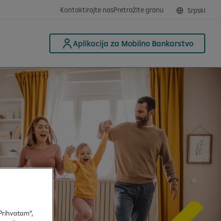
Kontaktirajte nas
Pretražite granu
Srpski
Aplikacija za Mobilno Bankarstvo
„Prihvatam“,