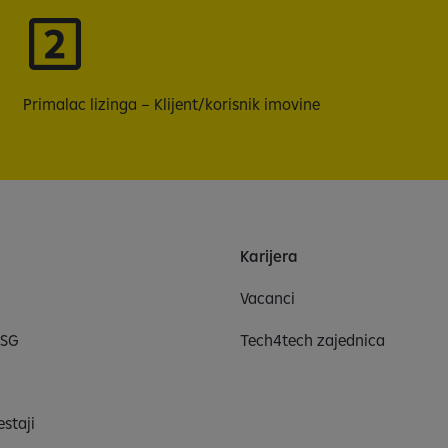
Primalac lizinga – Klijent/korisnik imovine
Karijera
Vacanci
ESG
Tech4tech zajednica
estaji