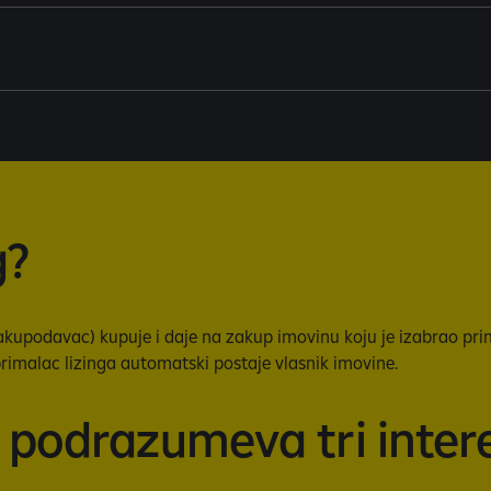
g?
a (zakupodavac) kupuje i daje na zakup imovinu koju je izabrao p
imalac lizinga automatski postaje vlasnik imovine.
ek podrazumeva tri inter