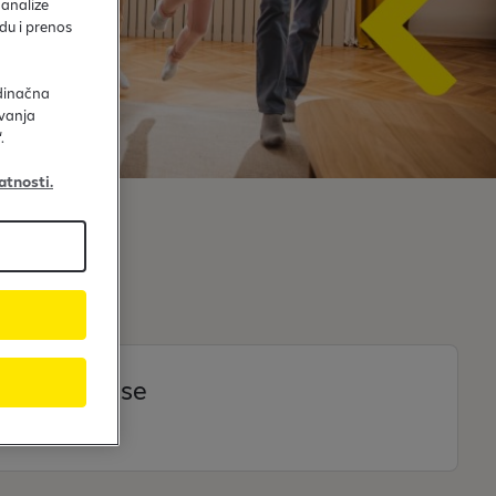
 analize
du i prenos
edinačna
avanja
.
atnosti.
t and house