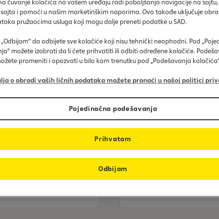
 na čuvanje kolačića na vašem uređaju radi poboljšanja navigacije na sajtu,
proces prijave.
 sajta i pomoći u našim marketinškim naporima. Ovo takođe uključuje obra
ataka pružaocima usluga koji mogu dalje preneti podatke u SAD.
a „Odbijam“ da odbijete sve kolačiće koji nisu tehnički neophodni. Pod „Poj
a“ možete izabrati da li ćete prihvatiti ili odbiti određene kolačiće. Podeš
ožete promeniti i opozvati u bilo kom trenutku pod „Podešavanja kolačića“
lja o obradi vaših ličnih podataka možete pronaći u našoj politici priv
Pojedinačna podešavanja
 in today?
Prihvatam
Odbijam
Apartmen