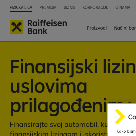
FIZICKA LICA
PREMIUM
BIZNIS
KORPORACIJE
O NAMA
Proizvodi
Načini ba
Finansijski lizi
uslovima
prilagođenim
Finansirajte svoj automobil, kuću ili st
Kako bismo
finansijskim lizingom i iskoristite pril