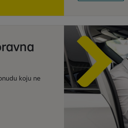
oravna
ponudu
koju ne