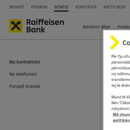
INDIVIDË
PREMIUM
BIZNESE
KORPORATA
RRETH NESH
Bankimi ditor
Produ
Për t'ju o
Na kontaktoni
Rreth nesh
personaliz
përmirësua
Na telefononi
Kush jemi n
na ndihmua
transferim
tej të dhë
Paraqit Ankesë
Qëndrueshm
Mund të kl
Media
Nën "Cilës
ndryshoni 
Raportet vje
Më shumë
politikën
Shpalljet pë