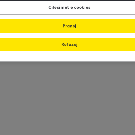
Cilësimet e cookies
Pranoj
Refuzoj
ies
Preferencat e Cookie