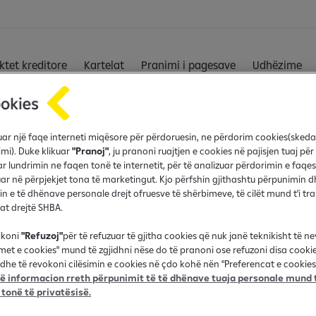
ktet kreditore
Kartelat
Pranimi i pagesave
Udhëzime
fruar një faqe interneti miqësore për përdoruesin, ne përdorim cookies(sked
Karriera
imi). Duke klikuar
"Pranoj"
, ju pranoni ruajtjen e cookies në pajisjen tuaj për
r lundrimin ne faqen tonë te internetit, për të analizuar përdorimin e faqes
e
Vende të lira pune
r në përpjekjet tona të marketingut. Kjo përfshin gjithashtu përpunimin d
in e të dhënave personale drejt ofruesve të shërbimeve, të cilët mund t'i t
nat drejtë SHBA.
ëria dhe ESG
Komuniteti tech4tech
ikoni
"Refuzoj"
për të refuzuar të gjitha cookies që nuk janë teknikisht të n
Prona në shitje
imet e cookies" mund të zgjidhni nëse do të pranoni ose refuzoni disa cooki
dhe të revokoni cilësimin e cookies në çdo kohë nën "Preferencat e cookies"
tore
 informacion rreth përpunimit të të dhënave tuaja personale mund t
 tonë të privatësisë.
r tenderë