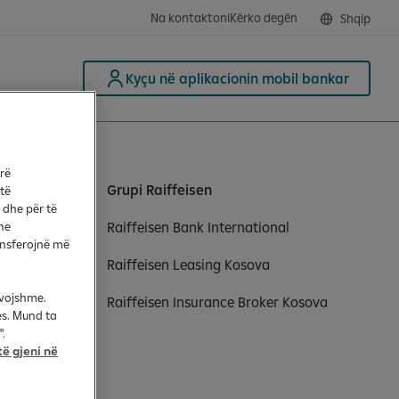
Na kontaktoni
Kërko degën
Shqip
Kyçu në aplikacionin mobil bankar
arë
Grupi Raiffeisen
 të
 dhe për të
Raiffeisen Bank International
he
ransferojnë më
Raiffeisen Leasing Kosova
evojshme.
Raiffeisen Insurance Broker Kosova
es. Mund ta
.
ë gjeni në