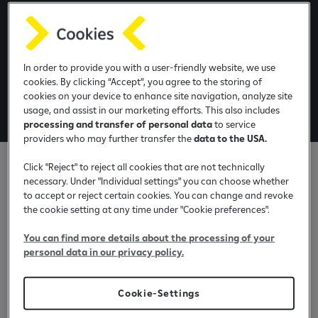
e
DROPBOX
b
a
Zgjidhje e dedikuar për bizneset me qarkullim të
n
lartë kesh dhe nevojë për deponim të sigurt 24/7.
In order to provide you with a user-friendly website, we use
k
cookies. By clicking “Accept”, you agree to the storing of
i
cookies on your device to enhance site navigation, analyze site
n
usage, and assist in our marketing efforts. This also includes
Si funksionin Dropbox?
g
processing and transfer of personal data
to service
a
providers who may further transfer the
data to the USA.
p
Click "Reject" to reject all cookies that are not technically
p
necessary. Under "Individual settings" you can choose whether
Deponime të sigurta dhe fleksibile
to accept or reject certain cookies. You can change and revoke
Depononi 24/7 përmes pajisjeve automatike,
the cookie setting at any time under "Cookie preferences".
pa u kufizuar nga orari i degës.
You can find more details about the processing of your
personal data in our privacy policy.
Cookie-Settings
Proces i automatizuar dhe i mbrojtur