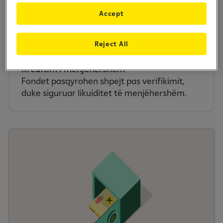
Çdo deponim realizohet me kartelë, çelës
sigurie dhe qese të dedikuar.
Accept
Reject All
Kreditim i menjëhershëm
Fondet pasqyrohen shpejt pas verifikimit,
duke siguruar likuiditet të menjëhershëm.