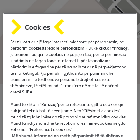
Për t'ju ofruar një faqe interneti miqësore për përdoruesin, ne
përdorim cookies(skedarë personalizimi). Duke klikuar
"Pranoj"
,
ju pranoni ruajtjen e cookies në pajisjen tuaj për të përmirësuar
lundrimin ne faqen tonë te internetit, për të analizuar
përdorimin e faqes dhe për të na ndihmuar në përpjekjet tona
të marketingut. Kjo përfshin gjithashtu përpunimin dhe
transferimin e të dhënave personale drejt ofruesve të
shërbimeve, të cilët mund t'i transferojnë më tej të dhënat
drejtë SHBA.
Raiffeisen shënon 20-
Mund të klikoni
"Refuzoj"
për të refuzuar të gjitha cookies që
vjetorin në Kosovë me
nuk janë teknikisht të nevojshme. Nën "Cilësimet e cookies"
mund të zgjidhni nëse do të pranoni ose refuzoni disa cookies.
Samitin ESG
Mund ta ndryshoni dhe të revokoni cilësimin e cookies në çdo
kohë nën "Preferencat e cookies".
Më shumë informacion rreth përpunimit të të dhënave
Në kuadër të përpjekjeve për të promovuar