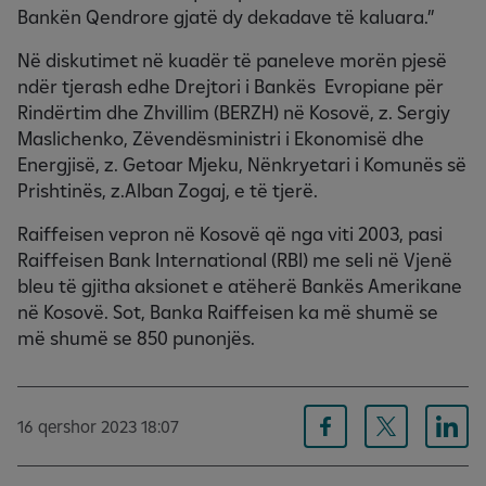
Bankën Qendrore gjatë dy dekadave të kaluara.”
Në diskutimet në kuadër të paneleve morën pjesë
ndër tjerash edhe Drejtori i Bankës Evropiane për
Rindërtim dhe Zhvillim (BERZH) në Kosovë, z. Sergiy
Maslichenko, Zëvendësministri i Ekonomisë dhe
Energjisë, z. Getoar Mjeku, Nënkryetari i Komunës së
Prishtinës, z.Alban Zogaj, e të tjerë.
Raiffeisen vepron në Kosovë që nga viti 2003, pasi
Raiffeisen Bank International (RBI) me seli në Vjenë
bleu të gjitha aksionet e atëherë Bankës Amerikane
në Kosovë. Sot, Banka Raiffeisen ka më shumë se
më shumë se 850 punonjës.
16 qershor 2023 18:07