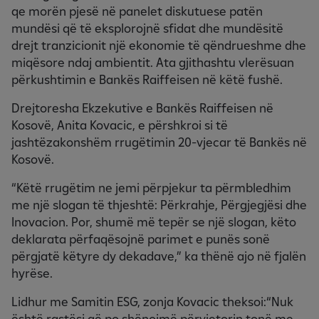
qe morën pjesë në panelet diskutuese patën
mundësi që të eksplorojnë sfidat dhe mundësitë
drejt tranzicionit një ekonomie të qëndrueshme dhe
miqësore ndaj ambientit. Ata gjithashtu vlerësuan
përkushtimin e Bankës Raiffeisen në këtë fushë.
Drejtoresha Ekzekutive e Bankës Raiffeisen në
Kosovë, Anita Kovacic, e përshkroi si të
jashtëzakonshëm rrugëtimin 20-vjecar të Bankës në
Kosovë.
“Këtë rrugëtim ne jemi përpjekur ta përmbledhim
me një slogan të thjeshtë: Përkrahje, Përgjegjësi dhe
Inovacion. Por, shumë më tepër se një slogan, këto
deklarata përfaqësojnë parimet e punës sonë
përgjatë këtyre dy dekadave,” ka thënë ajo në fjalën
hyrëse.
Lidhur me Samitin ESG, zonja Kovacic theksoi:“Nuk
është rastësi që po shënojmë përvjetorin tonë me