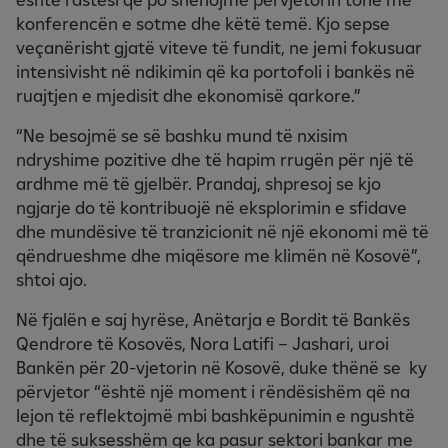
konferencën e sotme dhe këtë temë. Kjo sepse
veçanërisht gjatë viteve të fundit, ne jemi fokusuar
intensivisht në ndikimin që ka portofoli i bankës në
ruajtjen e mjedisit dhe ekonomisë qarkore.”
“Ne besojmë se së bashku mund të nxisim
ndryshime pozitive dhe të hapim rrugën për një të
ardhme më të gjelbër. Prandaj, shpresoj se kjo
ngjarje do të kontribuojë në eksplorimin e sfidave
dhe mundësive të tranzicionit në një ekonomi më të
qëndrueshme dhe miqësore me klimën në Kosovë”,
shtoi ajo.
Në fjalën e saj hyrëse, Anëtarja e Bordit të Bankës
Qendrore të Kosovës, Nora Latifi – Jashari, uroi
Bankën për 20-vjetorin në Kosovë, duke thënë se ky
përvjetor “është një moment i rëndësishëm që na
lejon të reflektojmë mbi bashkëpunimin e ngushtë
dhe të suksesshëm qe ka pasur sektori bankar me