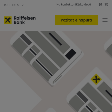
Na kontaktoni
Kërko degën
SQ
RRETH NESH
Pozitat e hapura