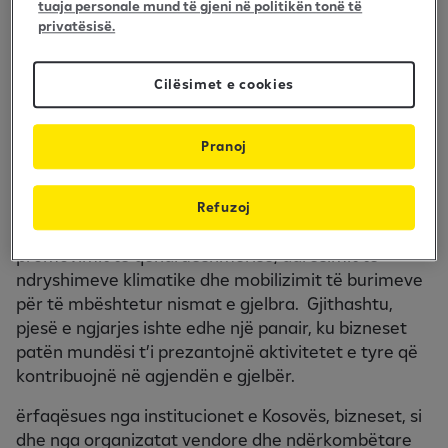
tuaja personale mund të gjeni në politikën tonë të
zhvillimin e qëndrueshëm si dhe për të shënuar 20-
privatësisë.
vjetorin e operimit në Kosovë, Banka Raiffeisen ka
organizuar Samitin ESG (Environmental, Social, and
Cilësimet e cookies
Governance; në shqip: Ambienti, Shoqëria dhe
Qeverisja) të përqendruar në temën “Tranzicioni në
ekonominë e gjelbër”.
Pranoj
Samiti i mbajtur më 15-16 qershor në Prishtinë është
përshkruar nga një seri diskutimesh të
Refuzoj
përqendruara në aspekte të ndryshme të
promovimit të qëndrueshmërisë, adresimit të
ndryshimeve klimatike dhe mobilizimit të burimeve
për të mbështetur nismat e gjelbra. Gjithashtu,
pjesë e ngjarjes ishte edhe një panair, ku bizneset
patën mundësi t’i prezantojnë aktivitetet e tyre që
kontribuojnë në agjendën e gjelbër.
ërfaqësues nga institucionet e Kosovës, bizneset, si
dhe nga organizatat vendore dhe ndërkombëtare