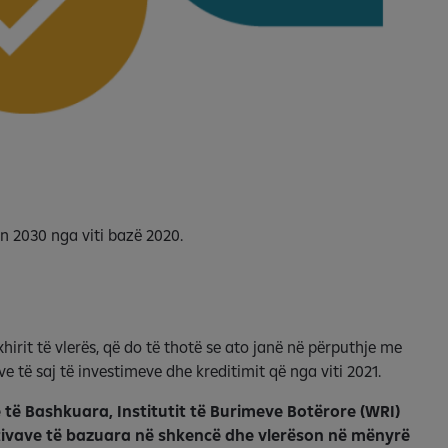
n 2030 nga viti bazë 2020.
xhirit të vlerës, që do të thotë se ato janë në përputhje me
e të saj të investimeve dhe kreditimit që nga viti 2021.
ë Bashkuara, Institutit të Burimeve Botërore (WRI)
tivave të bazuara në shkencë dhe vlerëson në mënyrë