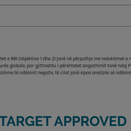
et e RBI (objektiva 1 dhe 2) janë në përputhje me reduktimet e 
turës globale, por gjithashtu i përshtatet angazhimit tonë ndaj 
me të ndikimit negativ, të cilat janë sipas analizës së ndikimit 