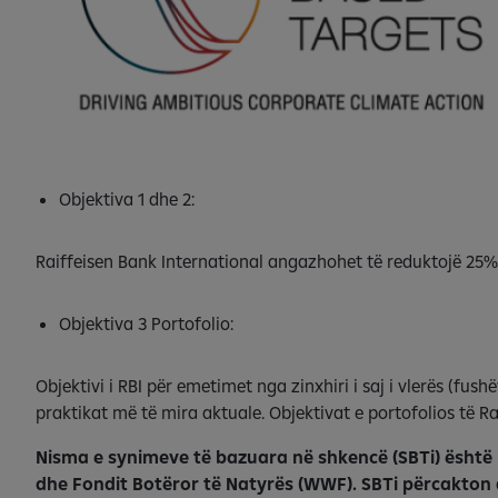
Objektiva 1 dhe 2:
Raiffeisen Bank International angazhohet të reduktojë 25% 
Objektiva 3 Portofolio:
Objektivi i RBI për emetimet nga zinxhiri i saj i vlerës (fus
praktikat më të mira aktuale. Objektivat e portofolios të Ra
Nisma e synimeve të bazuara në shkencë (SBTi) është 
dhe Fondit Botëror të Natyrës (WWF). SBTi përcakton