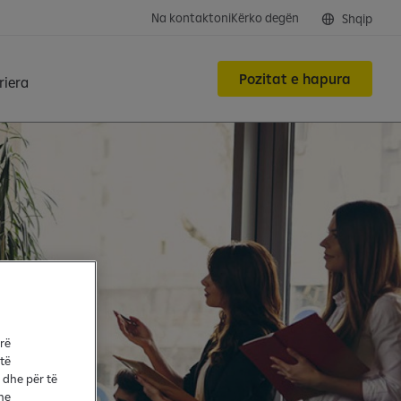
Na kontaktoni
Kërko degën
Shqip
Pozitat e hapura
riera
arë
 të
 dhe për të
he