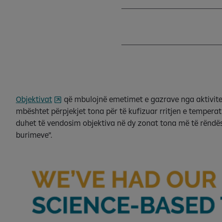
Objektivat
që mbulojnë emetimet e gazrave nga aktivitet
mbështet përpjekjet tona për të kufizuar rritjen e tempera
duhet të vendosim objektiva në dy zonat tona më të rëndësish
burimeve".