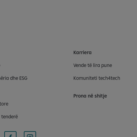
Karriera
e
Vende të lira pune
ëria dhe ESG
Komuniteti tech4tech
Prona në shitje
tore
r tenderë