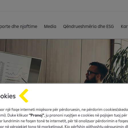
porte dhe njoftime
Media
Qëndrueshmëria dhe ESG
Kar
fruar një faqe interneti miqësore për përdoruesin, ne përdorim cookies(sked
imi). Duke klikuar
"Pranoj"
, ju pranoni ruajtjen e cookies në pajisjen tuaj për
r lundrimin ne faqen tonë te internetit, për të analizuar përdorimin e faqes
r në përpjekjet tona të marketingut. Kjo përfshin gjithashtu përpunimin d