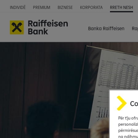
INDIVIDË
PREMIUM
BIZNESE
KORPORATA
RRETH NESH
Banka Raiffeisen
Ra
Për t'ju o
personaliz
përmirësua
na ndihmua