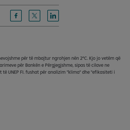
nevojshme për të mbajtur ngrohjen nën 2°C. Kjo jo vetëm që
Parimeve për Bankën e Përgjegjshme, sipas të cilave ne
të UNEP FI. fushat për analizim "klima" dhe "efikasiteti i