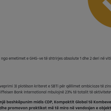
nga emetimet e GHG-ve të shtrirjes absolute 1 dhe 2 deri në viti
hëveprimi 3) plotëson kriteret e SBTi për qëllimet ambicioze të zin
iffeisen Bank International mbulojnë 23% të totalit të aktivitetev
një bashkëpunim midis CDP, Kompaktit Global të Kombeve t
 dhe promovon praktikat më të mira në vendosjen e objek