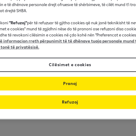
in e të dhënave personale drejt ofruesve të shërbimeve, të cilët mund t'i t
nat drejtë SHBA.
ikoni
"Refuzoj"
për të refuzuar të gjitha cookies që nuk janë teknikisht të n
imet e cookies" mund të zgjidhni nëse do të pranoni ose refuzoni disa cooki
 tona janë të bazuara n
dhe të revokoni cilësimin e cookies në çdo kohë nën "Preferencat e cookies"
 informacion rreth përpunimit të të dhënave tuaja personale mund t
encore
 tonë të privatësisë.
Cilësimet e cookies
t 2022, RBI ka objektivat e saj të redukti
a e Objektivave të Bazuar në Shkencë si 
Pranoj
ara për të përmbushur qëllimet e Marrëvesh
Refuzoj