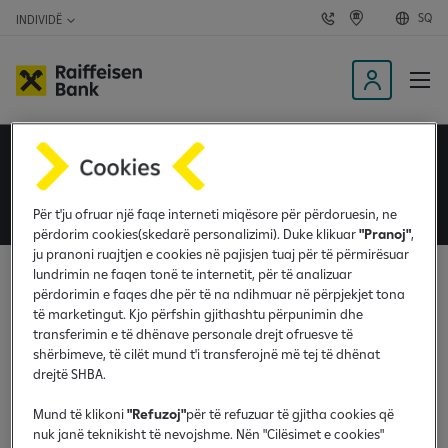
SQ
INDIVIDË
N
K
a
ë
k
r
o
k
n
o
K
t
d
y
a
e
k
g
ç
Smart ways to pay
t
ë
u
o
t
n
&
n
i
A
ë
Për t'ju ofruar një faqe interneti miqësore për përdoruesin, ne
T
M
a
përdorim cookies(skedarë personalizimi). Duke klikuar
"Pranoj"
,
ju pranoni ruajtjen e cookies në pajisjen tuaj për të përmirësuar
p
lundrimin ne faqen tonë te internetit, për të analizuar
Na kontaktoni
l
përdorimin e faqes dhe për të na ndihmuar në përpjekjet tona
i
të marketingut. Kjo përfshin gjithashtu përpunimin dhe
Na telefononi
k
transferimin e të dhënave personale drejt ofruesve të
a
shërbimeve, të cilët mund t'i transferojnë më tej të dhënat
Paraqit Ankesë
drejtë SHBA.
c
i
Mund të klikoni
"Refuzoj"
për të refuzuar të gjitha cookies që
Rreth nesh
o
nuk janë teknikisht të nevojshme. Nën "Cilësimet e cookies"