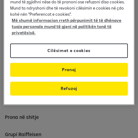
n
mund të zgjidhni nëse do të pranoni ose refuzoni disa cookies.
Kush jemi ne
i
Mund ta ndryshoni dhe të revokoni cilësimin e cookies në çdo
kohë nën "Preferencat e cookies".
n
Qëndrueshmëria dhe ESG
Më shumë informacion rreth përpunimit të të dhënave
m
tuaja personale mund të gjeni në politikën tonë të
Media
o
privatësisë.
b
Raportet vjetore
i
Cilësimet e cookies
l
Shpalljet për tenderë
b
a
Pranoj
Karriera
n
k
Vende të lira pune
Refuzoj
a
r
Komuniteti tech4tech
Prona në shitje
Grupi Raiffeisen