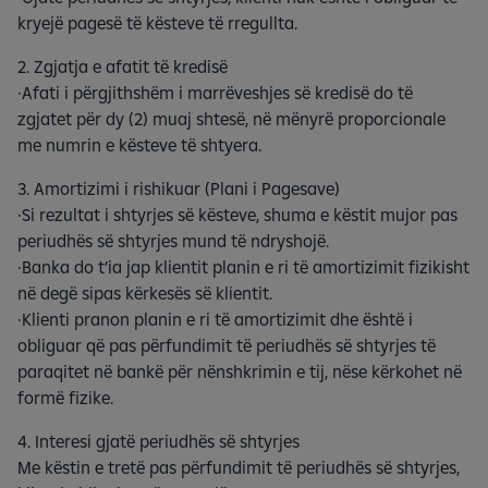
kryejë pagesë të kësteve të rregullta.
2. Zgjatja e afatit të kredisë
·Afati i përgjithshëm i marrëveshjes së kredisë do të
zgjatet për dy (2) muaj shtesë, në mënyrë proporcionale
me numrin e kësteve të shtyera.
3. Amortizimi i rishikuar (Plani i Pagesave)
·Si rezultat i shtyrjes së kësteve, shuma e këstit mujor pas
periudhës së shtyrjes mund të ndryshojë.
·Banka do t’ia jap klientit planin e ri të amortizimit fizikisht
në degë sipas kërkesës së klientit.
·Klienti pranon planin e ri të amortizimit dhe është i
obliguar që pas përfundimit të periudhës së shtyrjes të
paraqitet në bankë për nënshkrimin e tij, nëse kërkohet në
formë fizike.
4. Interesi gjatë periudhës së shtyrjes
Me këstin e tretë pas përfundimit të periudhës së shtyrjes,