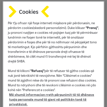
n
Informacioni i shënuar me * është i nevojshëm.
i
n
Emri
m
Për t'ju ofruar një faqe interneti miqësore për përdoruesin, ne
o
përdorim cookies(skedarë personalizimi). Duke klikuar
"Pranoj"
,
b
ju pranoni ruajtjen e cookies në pajisjen tuaj për të përmirësuar
i
Mbiemri
lundrimin ne faqen tonë te internetit, për të analizuar
l
përdorimin e faqes dhe për të na ndihmuar në përpjekjet tona
b
të marketingut. Kjo përfshin gjithashtu përpunimin dhe
transferimin e të dhënave personale drejt ofruesve të
a
shërbimeve, të cilët mund t'i transferojnë më tej të dhënat
n
Numri personal
drejtë SHBA.
k
a
Mund të klikoni
"Refuzoj"
për të refuzuar të gjitha cookies që
r
nuk janë teknikisht të nevojshme. Nën "Cilësimet e cookies"
mund të zgjidhni nëse do të pranoni ose refuzoni disa cookies.
Email
Mund ta ndryshoni dhe të revokoni cilësimin e cookies në çdo
kohë nën "Preferencat e cookies".
Më shumë informacion rreth përpunimit të të dhënave
tuaja personale mund të gjeni në politikën tonë të
privatësisë.