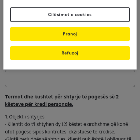
Zgjedhin njërin nga opsionet:
Cilësimet e cookies
a)
Pa ndryshim të kushteve kontraktuale, përveç shtyrjes
së kësteve dhe rishpërndarjes së tyre në maturitet aktual
b)
Akumulimi i dy kësteve të ardhshme së bashku me
Pranoj
këstin e fundit të grumbulluar (duke përfshirë interesat), të
zbërthyer në tre këstet e fundit (ku maturiteti i kredisë do
të shtyhet për tre muaj)
Refuzoj
Shkruani "a" ose "b" për të zgjedhur opsionin më lart.
Termat dhe kushtet për shtyrje të pagesës së 2
kësteve për kredi personale.
1. Objekt i shtyrjes
· Klientit do t’i shtyhen dy (2) këstet e ardhshme që kanë
afat pagesë sipas kontratës ekzistuese të kredisë.
·Gjatë periudhës së shtyrjes, klienti nuk është i obliguar të