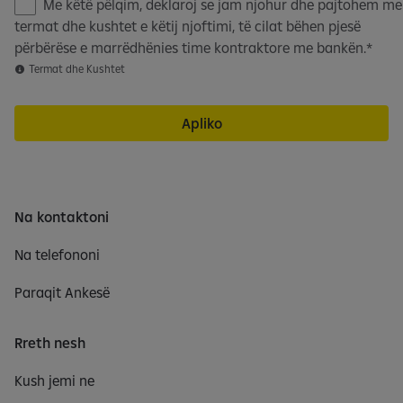
P
Me këtë pëlqim, deklaroj se jam njohur dhe pajtohem me
ë
termat dhe kushtet e këtij njoftimi, të cilat bëhen pjesë
l
përbërëse e marrëdhënies time kontraktore me bankën.
q
Termat dhe Kushtet
i
m
Apliko
i
Na kontaktoni
Na telefononi
Paraqit Ankesë
Rreth nesh
Kush jemi ne