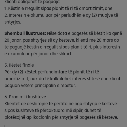
klienti obligohet të paguajë:
1 .Këstin e rregullt sipas planit të ri të amortizimit, dhe
2. Interesin e akumuluar për periudhën e dy (2) muajve të
shtyrjes.
Shembull ilustrues:
Nëse data e pagesës së këstit ka qenë
20 janar, pas shtyrjes së dy kësteve, klienti me 20 mars do
të paguajë këstin e rregullt sipas planit të ri, plus interesin
e akumuluar për janar dhe shkurt.
5. Këstet finale
Për dy (2) këstet përfundimtare të planit të ri të
amortizimit, nuk do të kalkulohet interes shtesë dhe klienti
paguan vetëm principalin e mbetur.
6. Pranimi i kushteve
Klientët që dëshirojnë të përfitojnë nga shtyrja e kësteve
sipas kushteve të përcaktuara më sipër, duhet të
plotësojnë aplikacionin për shtyrje të pagesës së kësteve.