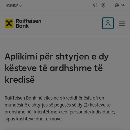
SQ
INDIVIDË
N
K
a
ë
k
r
o
k
n
o
K
t
d
y
a
e
k
g
ç
t
ë
u
o
t
Aplikimi për shtyrjen e dy
n
&
n
i
A
ë
T
kësteve të ardhshme të
M
a
p
kredisë
l
i
k
Raiffeisen Bank në cilësinë e kredidhënësit, ofron
a
mundësinë e shtyrjes së pagesës së dy (2) kësteve të
c
ardhshme për klientët me kredi personale/individuale,
i
sipas kushteve dhe termave.
o