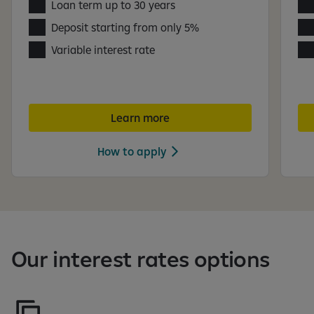
Loan term up to 30 years
Deposit starting from only 5%
Variable interest rate
Learn more
How to apply
J
a
n
ë
Our interest rates options
t
ë
d
u