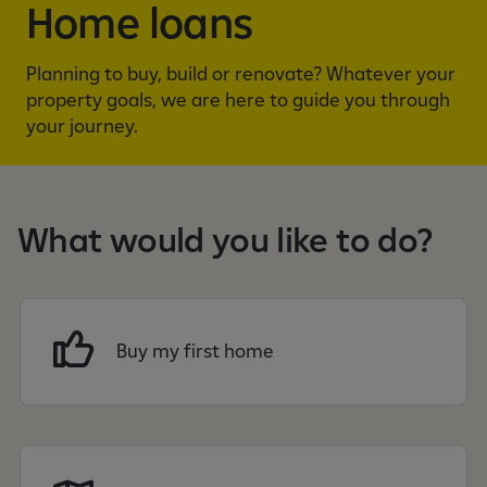
n
Home loans
i
n
Planning to buy, build or renovate? Whatever your
m
property goals, we are here to guide you through
o
your journey.
b
i
l
b
What would you like to do?
a
n
k
a
r
Buy my first home