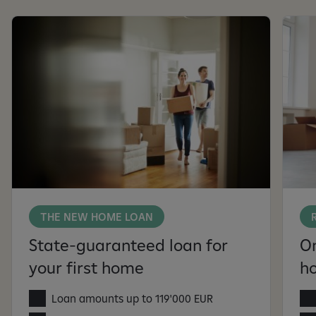
THE NEW HOME LOAN
State-guaranteed loan for
On
your first home
h
Loan amounts up to 119'000 EUR