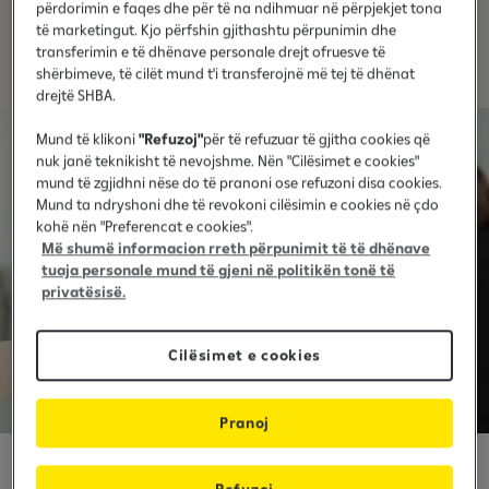
përdorimin e faqes dhe për të na ndihmuar në përpjekjet tona
të marketingut. Kjo përfshin gjithashtu përpunimin dhe
transferimin e të dhënave personale drejt ofruesve të
shërbimeve, të cilët mund t'i transferojnë më tej të dhënat
drejtë SHBA.
Mund të klikoni
"Refuzoj"
për të refuzuar të gjitha cookies që
nuk janë teknikisht të nevojshme. Nën "Cilësimet e cookies"
mund të zgjidhni nëse do të pranoni ose refuzoni disa cookies.
Mund ta ndryshoni dhe të revokoni cilësimin e cookies në çdo
kohë nën "Preferencat e cookies".
Më shumë informacion rreth përpunimit të të dhënave
tuaja personale mund të gjeni në politikën tonë të
privatësisë.
Cilësimet e cookies
Pranoj
Manage your existing home