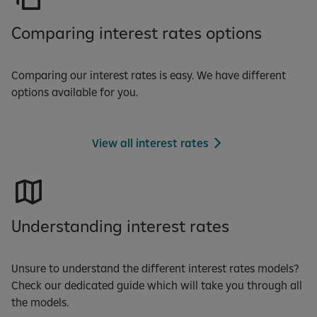
k
s
Comparing interest rates options
h
ë
m
Comparing our interest rates is easy. We have different
1
options available for you.
n
g
a
View all interest rates
3
f
a
q
Understanding interest rates
e
Unsure to understand the different interest rates models?
Check our dedicated guide which will take you through all
the models.