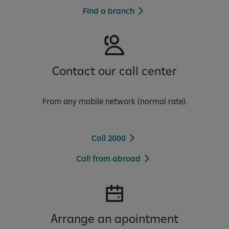
a
Find a branch
q
e
Contact our call center
From any mobile network (normal rate).
Call 2000
Call from abroad
Arrange an apointment