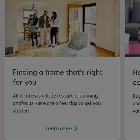
Finding a home that’s right
Ho
for you
co
All it takes is a little research, planning
Buy
andfocus. Here are a few tips to get you
co
started.
you
Learn more