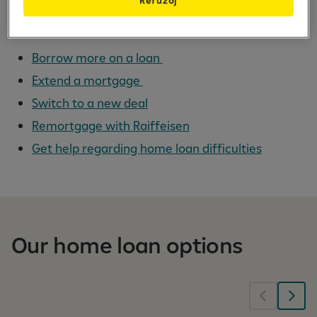
Refuzoj
loan
Borrow more on a loan
Extend a mortgage
Switch to a new deal
Remortgage with Raiffeisen
Get help regarding home loan difficulties
Our home loan options