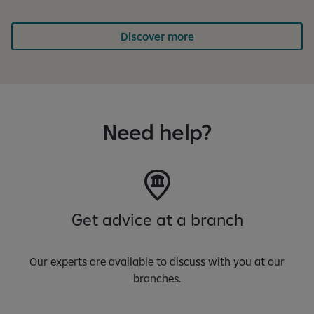
J
a
Discover more
n
ë
t
ë
d
Need help?
u
k
s
h
ë
m
Get advice at a branch
1
n
g
Our experts are available to discuss with you at our
a
branches.
3
f