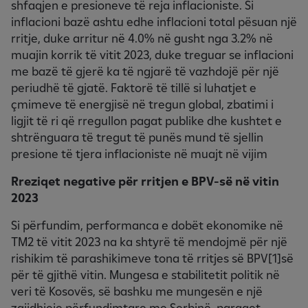
shfaqjen e presioneve të reja inflacioniste. Si
inflacioni bazë ashtu edhe inflacioni total pësuan një
rritje, duke arritur në 4.0% në gusht nga 3.2% në
muajin korrik të vitit 2023, duke treguar se inflacioni
me bazë të gjerë ka të ngjarë të vazhdojë për një
periudhë të gjatë. Faktorë të tillë si luhatjet e
çmimeve të energjisë në tregun global, zbatimi i
ligjit të ri që rregullon pagat publike dhe kushtet e
shtrënguara të tregut të punës mund të sjellin
presione të tjera inflacioniste në muajt në vijim
Rreziqet negative për rritjen e BPV-së në vitin
2023
Si përfundim, performanca e dobët ekonomike në
TM2 të vitit 2023 na ka shtyrë të mendojmë për një
rishikim të parashikimeve tona të rritjes së BPV[1]së
për të gjithë vitin. Mungesa e stabilitetit politik në
veri të Kosovës, së bashku me mungesën e një
zgjidhjeje përfundimtare me Serbinë, paraqet