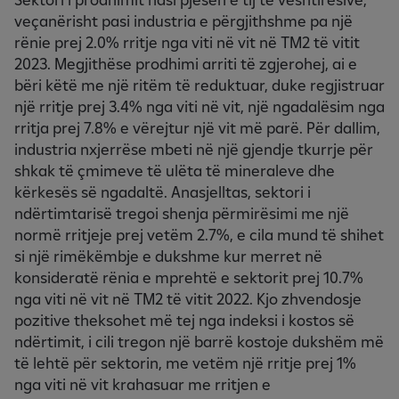
veçanërisht pasi industria e përgjithshme pa një
rënie prej 2.0% rritje nga viti në vit në TM2 të vitit
2023. Megjithëse prodhimi arriti të zgjerohej, ai e
bëri këtë me një ritëm të reduktuar, duke regjistruar
një rritje prej 3.4% nga viti në vit, një ngadalësim nga
rritja prej 7.8% e vërejtur një vit më parë. Për dallim,
industria nxjerrëse mbeti në një gjendje tkurrje për
shkak të çmimeve të ulëta të mineraleve dhe
kërkesës së ngadaltë. Anasjelltas, sektori i
ndërtimtarisë tregoi shenja përmirësimi me një
normë rritjeje prej vetëm 2.7%, e cila mund të shihet
si një rimëkëmbje e dukshme kur merret në
konsideratë rënia e mprehtë e sektorit prej 10.7%
nga viti në vit në TM2 të vitit 2022. Kjo zhvendosje
pozitive theksohet më tej nga indeksi i kostos së
ndërtimit, i cili tregon një barrë kostoje dukshëm më
të lehtë për sektorin, me vetëm një rritje prej 1%
nga viti në vit krahasuar me rritjen e