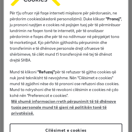
tregon rimëkëmbje
Për t'ju ofruar një faqe interneti miqësore për përdoruesin, ne
[Artikulli fillimisht është publikuar në edicionin e
përdorim cookies(skedarë personalizimi). Duke klikuar
"Pranoj"
,
parë të buletinit RaiMagazine në nëntor të vitit
ju pranoni ruajtjen e cookies në pajisjen tuaj për të përmirësuar
2023]
lundrimin ne faqen tonë te internetit, për të analizuar
përdorimin e faqes dhe për të na ndihmuar në përpjekjet tona
Ekonomia e Kosovës mori një kthesë të papritur në
të marketingut. Kjo përfshin gjithashtu përpunimin dhe
TM2 të vitit 2023, me rritjen e BPV[1]së që ra në 2.0%
transferimin e të dhënave personale drejt ofruesve të
në terma vjetorë. Inflacioni pa një ndryshim të
shërbimeve, të cilët mund t'i transferojnë më tej të dhënat
drejtë SHBA.
papritur “rollercoaster ride”, nga rënia në presione
të reja. Paqëndrueshmëria politike dhe
Mund të klikoni
"Refuzoj"
për të refuzuar të gjitha cookies që
marrëdhëniet me Serbinë e shtojnë kompleksitetin.
nuk janë teknikisht të nevojshme. Nën "Cilësimet e cookies"
Parashikimi ynë i BPV për vitin 2023 është në
mund të zgjidhni nëse do të pranoni ose refuzoni disa cookies.
shqyrtim. Rrini të kyçur ndërsa gërmojmë më thellë
Mund ta ndryshoni dhe të revokoni cilësimin e cookies në çdo
kohë nën "Preferencat e cookies".
në këto tregime ekonomike të shpalosura, duke
Më shumë informacion rreth përpunimit të të dhënave
analizuar sfidat dhe perspektivat që përcaktojnë
tuaja personale mund të gjeni në politikën tonë të
rrugëtimin ekonomik të Kosovës në vitin 2023.
privatësisë.
Rritje e ngadaltë mes shenjave shqetësuese
Cilësimet e cookies