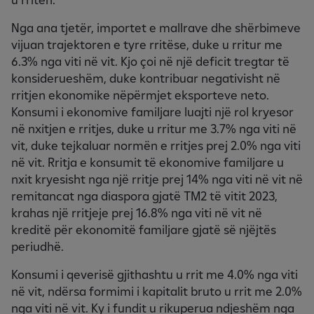
Nga ana tjetër, importet e mallrave dhe shërbimeve
vijuan trajektoren e tyre rritëse, duke u rritur me
6.3% nga viti në vit. Kjo çoi në një deficit tregtar të
konsiderueshëm, duke kontribuar negativisht në
rritjen ekonomike nëpërmjet eksporteve neto.
Konsumi i ekonomive familjare luajti një rol kryesor
në nxitjen e rritjes, duke u rritur me 3.7% nga viti në
vit, duke tejkaluar normën e rritjes prej 2.0% nga viti
në vit. Rritja e konsumit të ekonomive familjare u
nxit kryesisht nga një rritje prej 14% nga viti në vit në
remitancat nga diaspora gjatë TM2 të vitit 2023,
krahas një rritjeje prej 16.8% nga viti në vit në
kreditë për ekonomitë familjare gjatë së njëjtës
periudhë.
Konsumi i qeverisë gjithashtu u rrit me 4.0% nga viti
në vit, ndërsa formimi i kapitalit bruto u rrit me 2.0%
nga viti në vit. Ky i fundit u rikuperua ndjeshëm nga