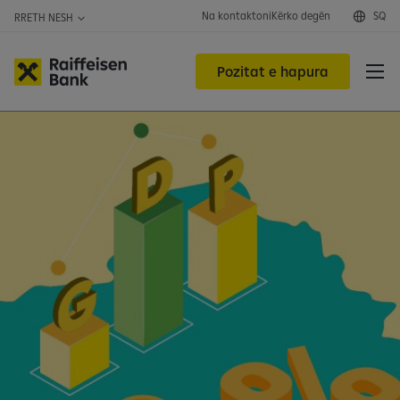
Na kontaktoni
Kërko degën
SQ
RRETH NESH
Pozitat e hapura