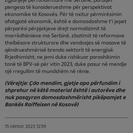
pengesa të konsiderueshme për perspektivat
ekonomike të Kosovës. Për të nxitur përmirësimin
afatgjatë ekonomik, është e domosdoshme t’i jepet
përparësi përpjekjeve drejt normalizimit të
marrëdhënieve me Serbinë, zbatimit të reformave
thelbësore strukturore dhe vendosjes së masave të
qëndrueshmërisë brenda sektorit të energjisë.
Rrjedhimisht, ne jemi duke rishikuar parashikimin
tonë të BPV-së për vitin 2023, duke pasur në mendje
një rregullim të mundshëm në rënie.
(Vërejtje: Çdo mendim, gjetje apo përfundim i
shprehur në këtë material është i autorëve dhe
nuk pasqyron domosdoshmërisht pikëpamjet e
Bankës Raiffeisen në Kosovë)
15 nëntor 2023 12:59