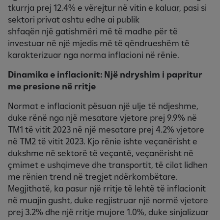
tkurrja prej 12.4% e vërejtur në vitin e kaluar, pasi si
sektori privat ashtu edhe ai publik
shfaqën një gatishmëri më të madhe për të
investuar në një mjedis më të qëndrueshëm të
karakterizuar nga norma inflacioni në rënie.
Dinamika e inflacionit: Një ndryshim i papritur
me presione në rritje
Normat e inflacionit pësuan një ulje të ndjeshme,
duke rënë nga një mesatare vjetore prej 9.9% në
TM1 të vitit 2023 në një mesatare prej 4.2% vjetore
në TM2 të vitit 2023. Kjo rënie ishte veçanërisht e
dukshme në sektorë të veçantë, veçanërisht në
çmimet e ushqimeve dhe transportit, të cilat lidhen
me rënien trend në tregjet ndërkombëtare.
Megjithatë, ka pasur një rritje të lehtë të inflacionit
në muajin gusht, duke regjistruar një normë vjetore
prej 3.2% dhe një rritje mujore 1.0%, duke sinjalizuar