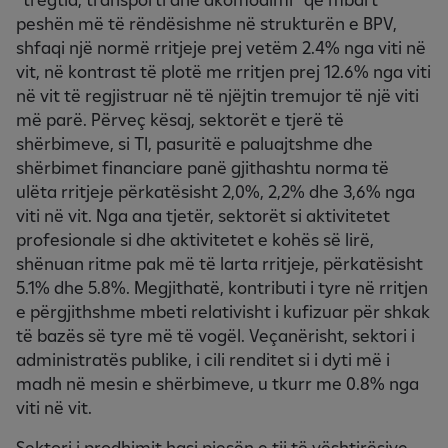
peshën më të rëndësishme në strukturën e BPV,
shfaqi një normë rritjeje prej vetëm 2.4% nga viti në
vit, në kontrast të plotë me rritjen prej 12.6% nga viti
në vit të regjistruar në të njëjtin tremujor të një viti
më parë. Përveç kësaj, sektorët e tjerë të
shërbimeve, si TI, pasuritë e paluajtshme dhe
shërbimet financiare panë gjithashtu norma të
ulëta rritjeje përkatësisht 2,0%, 2,2% dhe 3,6% nga
viti në vit. Nga ana tjetër, sektorët si aktivitetet
profesionale si dhe aktivitetet e kohës së lirë,
shënuan ritme pak më të larta rritjeje, përkatësisht
5.1% dhe 5.8%. Megjithatë, kontributi i tyre në rritjen
e përgjithshme mbeti relativisht i kufizuar për shkak
të bazës së tyre më të vogël. Veçanërisht, sektori i
administratës publike, i cili renditet si i dyti më i
madh në mesin e shërbimeve, u tkurr me 0.8% nga
viti në vit.
Sektori i prodhimit hasi pjesën e tij të vështirësive,