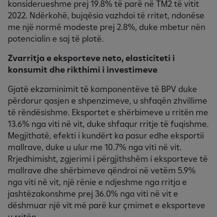
konsiderueshme prej 19.8% të parë në TM2 të vitit
2022. Ndërkohë, bujqësia vazhdoi të rritet, ndonëse
me një normë modeste prej 2.8%, duke mbetur nën
potencialin e saj të plotë.
Zvarritja e eksporteve neto, elasticiteti i
konsumit dhe rikthimi i investimeve
Gjatë ekzaminimit të komponentëve të BPV duke
përdorur qasjen e shpenzimeve, u shfaqën zhvillime
të rëndësishme. Eksportet e shërbimeve u rritën me
13.6% nga viti në vit, duke shfaqur rritje të fuqishme.
Megjithatë, efekti i kundërt ka pasur edhe eksportii
mallrave, duke u ulur me 10.7% nga viti në vit.
Rrjedhimisht, zgjerimi i përgjithshëm i eksporteve të
mallrave dhe shërbimeve qëndroi në vetëm 5.9%
nga viti në vit, një rënie e ndjeshme nga rritja e
jashtëzakonshme prej 36.0% nga viti në vit e
dëshmuar një vit më parë kur çmimet e eksporteve
u rritën.