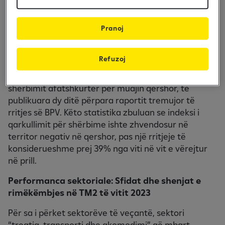
Bazuar në të dhënat më të fundit, ekonomia e
Kosovës ka shënuar një zgjerim të kufizuar në TM2
të vitit 2023. Gjatë TM2 të vitit 2023, ekonomia
Pranoj
vendase u rrit me vetëm 2.0%, dukshëm më e ulët
se norma jonë e parashikuar e rritjes dhe
Refuzoj
parashikimet e subjekteve të tjera vendore. Kjo
rënie e normës së rritjes u vërtetua nga statistikat e
shërbimit afatshkurtër për muajin qershor, të
publikuara dy ditë përpara raportit tremujor të
rritjes së BPV. Këto statistika zbuluan se indeksi i
qarkullimit për shërbime ishte zhvendosur në
territor negativ në qershor, pas një rritjeje të
konsiderueshme prej 39% nga viti në vit e vërejtur
në prill.
Performanca sektoriale: Sfidat dhe shenjat e
rimëkëmbjes në TM2 të vitit 2023
Për sa i përket sektorëve të veçantë, sektori
“tregtia, transporti dhe akomodimi” që mbart