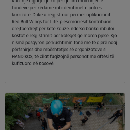
Run, një ngjarje që ka për qëllim mbledhjen e
fondeve për kërkime mbi dëmtimet e palcës
kurrizore. Duke u regjistruar përmes aplikacionit
Red Bull Wings for Life, pjesëmarrësit kontribuan
drejtpërdrejt për këtë kauzë, ndërsa banka mbuloi
kostot e regjistrimit për kolegët që morën pjesë. Kjo
nismë pasqyron përkushtimin tonë më të gjerë ndaj
përfshirjes dhe mbështetjes së organizatave si
HANDIKOS, të cilat fuqizojnë personat me aftësi të
kufizuara në Kosovë.