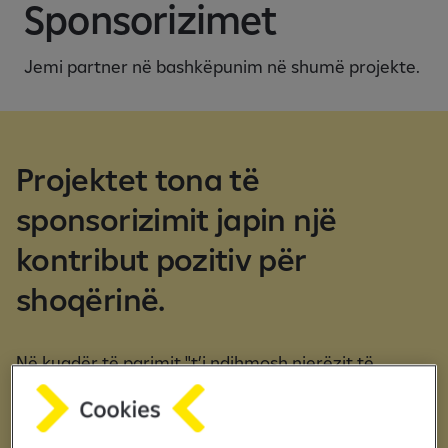
Sponsorizimet
Jemi partner në bashkëpunim në shumë projekte.
Projektet tona të
sponsorizimit japin një
kontribut pozitiv për
shoqërinë.
Në kuadër të parimit "t’i ndihmosh njerëzit të
ndihmojnë veten", RBI, shpesh në bashkëpunim me
OJQ të ndryshme, ofron mbështetje në formë
sponsorizimesh në fusha si sporti, arti dhe kultura,