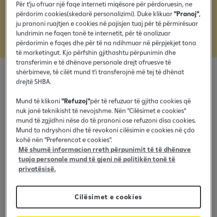
inovacioni (arsim, shkencë dhe kërkim), si dhe për
Për t'ju ofruar një faqe interneti miqësore për përdoruesin, ne
përdorim cookies(skedarë personalizimi). Duke klikuar
"Pranoj"
,
nisma bamirëse dhe aktivitete mjedisore, përveç
ju pranoni ruajtjen e cookies në pajisjen tuaj për të përmirësuar
donacioneve.
lundrimin ne faqen tonë te internetit, për të analizuar
përdorimin e faqes dhe për të na ndihmuar në përpjekjet tona
të marketingut. Kjo përfshin gjithashtu përpunimin dhe
transferimin e të dhënave personale drejt ofruesve të
shërbimeve, të cilët mund t'i transferojnë më tej të dhënat
drejtë SHBA.
Sport
Kulturë
Edukim
Mjedis
Ngjarje
Mund të klikoni
"Refuzoj"
për të refuzuar të gjitha cookies që
nuk janë teknikisht të nevojshme. Nën "Cilësimet e cookies"
mund të zgjidhni nëse do të pranoni ose refuzoni disa cookies.
Mund ta ndryshoni dhe të revokoni cilësimin e cookies në çdo
kohë nën "Preferencat e cookies".
Më shumë informacion rreth përpunimit të të dhënave
tuaja personale mund të gjeni në politikën tonë të
privatësisë.
Cilësimet e cookies