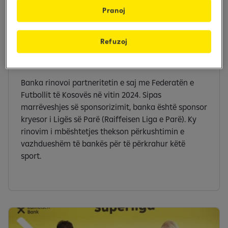
Pranoj
Refuzoj
Federata e Futbollit të Kosovës
Banka rinovoi partneritetin e saj me Federatën e
Futbollit të Kosovës në vitin 2024. Sipas
marrëveshjes së sponsorizimit, banka është sponsor
kryesor i Ligës së Parë (Raiffeisen Liga e Parë). Ky
rinovim i mbështetjes thekson përkushtimin e
vazhdueshëm të bankës për të përkrahur këtë
sport.