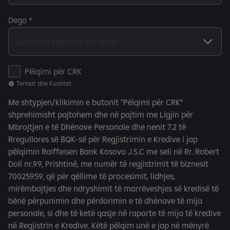
Dega
T
Pëlqimi për CRK
e
Termat dhe Kushtet
r
Me shtypjen/klikimin e butonit "Pëlqimi për CRK"
m
shprehimisht pajtohem dhe në pajtim me Ligjin për
a
Mbrojtjen e të Dhënave Personale dhe nenit 7.2 të
t
Rregullores së BQK-së për Regjistrimin e Kredive i jap
d
pëlqimin Raiffeisen Bank Kosovo J.S.C me seli në Rr. Robert
h
Doll nr.99, Prishtinë, me numër të regjistrimit të biznesit
e
70025959, që për qëllime të procesimit, lidhjes,
K
mirëmbajtjes dhe ndryshimit të marrëveshjes së kredisë të
u
bënë përpunimin dhe përdorimin e të dhënave të mija
s
personale, si dhe të ketë qasje në raporte të mija të kredive
h
në Regjistrin e Kredive. Këtë pëlqim unë e jap në mënyrë