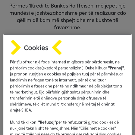
Përmes 1Kredi të Bankës Raiffeisen, më jepet një
mundësi e jashtëzakonshme për të realizuar çdo
qëllim që kam më shpejt dhe me kushte të
favorshme.
Kredi deri në 200,000 euro
Për t'ju ofruar një faqe interneti miqësore për përdoruesin, ne
përdorim cookies(skedarë personalizimi). Duke klikuar
"Pranoj"
,
ju pranoni ruajtjen e cookies në pajisjen tuaj për të përmirësuar
lundrimin ne faqen tonë te internetit, për të analizuar
përdorimin e faqes dhe për të na ndihmuar në përpjekjet tona
të marketingut. Kjo përfshin gjithashtu përpunimin dhe
Aprovim i shpejtë i kredisë
transferimin e të dhënave personale drejt ofruesve të
shërbimeve, të cilët mund t'i transferojnë më tej të dhënat
drejtë SHBA.
Mund të klikoni
"Refuzoj"
për të refuzuar të gjitha cookies që
nuk janë teknikisht të nevojshme. Nën "Cilësimet e cookies"
mund të zgjidhni nëse do të pranoni ose refuzoni disa cookies.