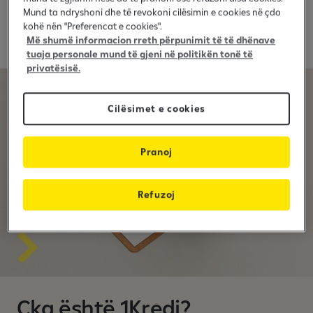
Realizoni të gjitha planet vetëm me
Mund ta ndryshoni dhe të revokoni cilësimin e cookies në çdo
një kredi
kohë nën "Preferencat e cookies".
Më shumë informacion rreth përpunimit të të dhënave
tuaja personale mund të gjeni në politikën tonë të
privatësisë.
Cilësimet e cookies
Pranoj
Refuzoj
Çka është 1Kredi?