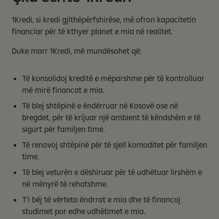
1Kredi, si kredi gjithëpërfshirëse, më ofron kapacitetin
financiar për të kthyer planet e mia në realitet.
Duke marr 1Kredi, më mundësohet që:
Të konsolidoj kreditë e mëparshme për të kontrolluar
më mirë financat e mia.
Të blej shtëpinë e ëndërruar në Kosovë ose në
bregdet, për të krijuar një ambient të këndshëm e të
sigurt për familjen time.
Të renovoj shtëpinë për të sjell komoditet për familjen
time.
Të blej veturën e dëshiruar për të udhëtuar lirshëm e
në mënyrë të rehatshme.
T'i bëj të vërteta ëndrrat e mia dhe të financoj
studimet por edhe udhëtimet e mia.