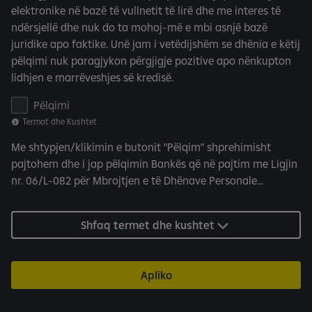
t
elektronike në bazë të vullnetit të lirë dhe me interes të
e
ndërsjellë dhe nuk do ta mohoj-më e mbi asnjë bazë
t
juridike apo faktike. Unë jam i vetëdijshëm se dhënia e këtij
pëlqimi nuk paragjykon përgjigje pozitive apo nënkupton
lidhjen e marrëveshjes së kredisë.
P
Pëlqimi
e
Termat dhe Kushtet
l
Me shtypjen/klikimin e butonit "Pëlqim" shprehimisht
q
pajtohem dhe i jap pëlqimin Bankës që në pajtim me Ligjin
i
nr. 06/L-082 për Mbrojtjen e të Dhënave Personale...
m
i
p
Shfaq termet dhe kushtet
e
r
C
Apliko
R
K