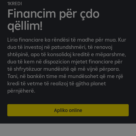
n
1KREDI
i
Financim për çdo
n
qëllim!
m
o
b
Liria financiare ka rëndësi të madhe për mua. Kur
i
dua të investoj në patundshmëri, të renovoj
l
shtëpinë, apo të konsolidoj kreditë e mëparshme,
b
dua të kem në dispozicion mjetet financiare për
a
të shfrytëzuar mundësitë që më vijnë përpara.
n
Tani, në bankën time më mundësohet që me një
k
kredi të vetme të realizoj të gjitha planet
a
përnjëherë.
r
Apliko online