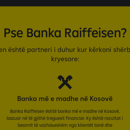
K
Pse Banka Raiffeisen?
n është partneri i duhur kur kërkoni shë
kryesore:
Banka më e madhe në Kosovë
Banka Raiffeisen është banka më e madhe në Kosovë,
bazuar në të gjithë treguesit financiar. Ky është rezultat i
besimit të vazhdueshëm nga klientët tanë dhe