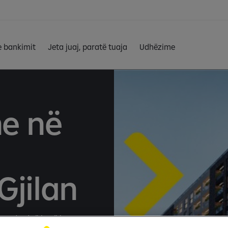
e bankimit
Jeta juaj, paratë tuaja
Udhëzime
e në
Gjilan
tandard të lartë jetese,