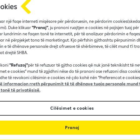
tin.Me arkitekturë
h, këto projekte
 vend të rehatshëm dhe të
fruar një faqe interneti miqësore për përdoruesin, ne përdorim cookies(sked
imi). Duke klikuar
"Pranoj"
, ju pranoni ruajtjen e cookies në pajisjen tuaj për
r lundrimin ne faqen tonë te internetit, për të analizuar përdorimin e faqes
në e ngrohtësisë dhe
r në përpjekjet tona të marketingut. Kjo përfshin gjithashtu përpunimin d
in e të dhënave personale drejt ofruesve të shërbimeve, të cilët mund t'i t
nat drejtë SHBA.
ikoni
"Refuzoj"
për të refuzuar të gjitha cookies që nuk janë teknikisht të n
imet e cookies" mund të zgjidhni nëse do të pranoni ose refuzoni disa cooki
dhe të revokoni cilësimin e cookies në çdo kohë nën "Preferencat e cookies"
 informacion rreth përpunimit të të dhënave tuaja personale mund t
 tonë të privatësisë.
Cilësimet e cookies
Pranoj
Afati i kthimit deri në 25 vjet