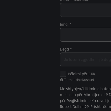
Email
Dega
T
Pëlqimi për CRK
e
Termat dhe Kushtet
r
Me shtypjen/klikimin e buton
m
me Ligjin për Mbrojtjen e të 
a
për Regjistrimin e Kredive i j
t
Robert Doll nr.99, Prishtinë, 
d