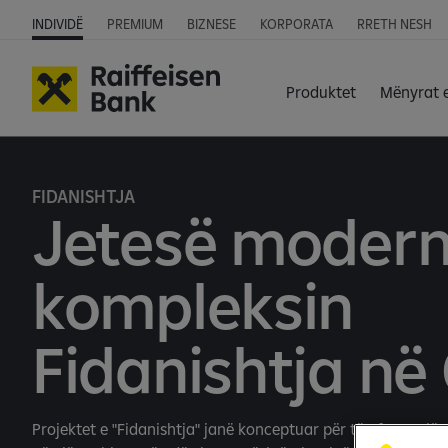
INDIVIDË
PREMIUM
BIZNESE
KORPORATA
RRETH NESH
Produktet
Mënyrat 
FIDANISHTJA
Jetesë modern
kompleksin
Fidanishtja në 
Projektet e "Fidanishtja" janë konceptuar për të ofruar një s