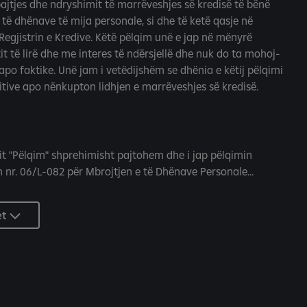
bajtjes dhe ndryshimit të marrëveshjes së kredisë të bënë
ë dhënave të mija personale, si dhe të ketë qasje në
 Regjistrin e Kredive. Këtë pëlqim unë e jap në mënyrë
it të lirë dhe me interes të ndërsjellë dhe nuk do ta mohoj-
apo faktike. Unë jam i vetëdijshëm se dhënia e këtij pëlqimi
itive apo nënkupton lidhjen e marrëveshjes së kredisë.
it "Pëlqim" shprehimisht pajtohem dhe i jap pëlqimin
 nr. 06/L-082 për Mbrojtjen e të Dhënave Personale...
et