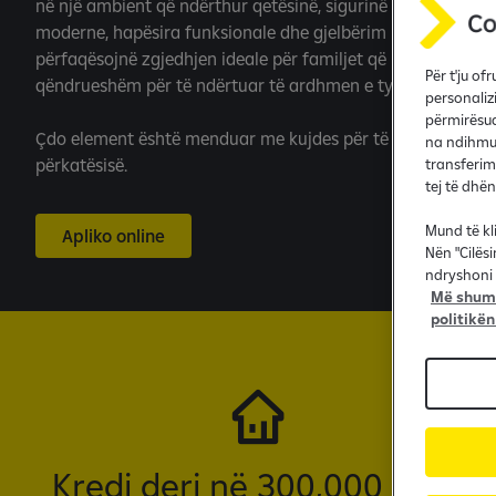
në një ambient që ndërthur qetësinë, sigurinë dhe komodite
moderne, hapësira funksionale dhe gjelbërim natyror përret
përfaqësojnë zgjedhjen ideale për familjet që kërkojnë një
Për t'ju o
qëndrueshëm për të ndërtuar të ardhmen e tyre.
personaliz
përmirësua
Çdo element është menduar me kujdes për të krijuar ndjesi
na ndihmua
përkatësisë.
transferim
tej të dhë
Mund të kl
Apliko online
Nën "Cilës
ndryshoni 
Më shumë
politikën
Kredi deri në 300,000 euro