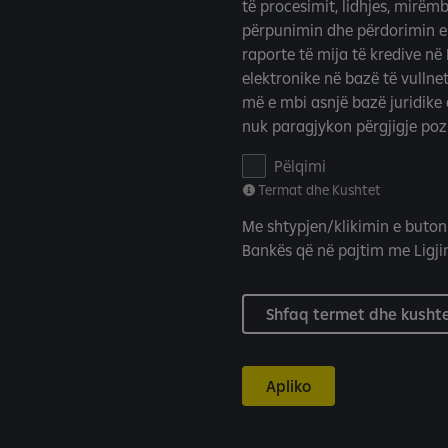
të procesimit, lidhjes, mirëm
h
përpunimin dhe përdorimin e t
e
raporte të mija të kredive në
K
elektronike në bazë të vullnet
u
më e mbi asnjë bazë juridike 
s
nuk paragjykon përgjigje poz
h
t
P
Pëlqimi
e
e
Termat dhe Kushtet
t
l
Me shtypjen/klikimin e buton
q
Bankës që në pajtim me Ligjin
i
m
i
Shfaq termet dhe kusht
p
e
r
Apliko
C
R