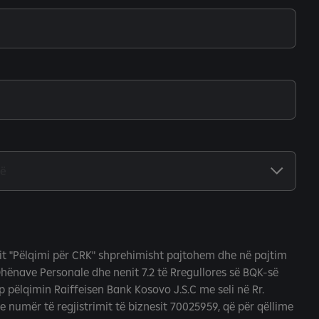
it "Pëlqimi për CRK" shprehimisht pajtohem dhe në pajtim
Dhënave Personale dhe nenit 7.2 të Rregullores së BQK-së
ap pëlqimin Raiffeisen Bank Kosovo J.S.C me seli në Rr.
me numër të regjistrimit të biznesit 70025959, që për qëllime