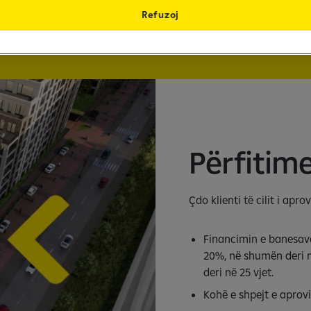
Refuzoj
Përfitim
Çdo klienti të cilit i apr
Financimin e banesave 
20%, në shumën deri n
deri në 25 vjet.
Kohë e shpejt e aprovi