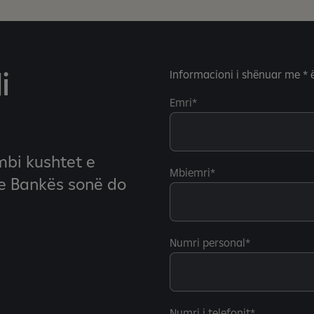
i
Informacioni i shënuar me * 
Emri
bi kushtet e
Mbiemri
 e Bankës sonë do
Numri personal
Numri i telefonit