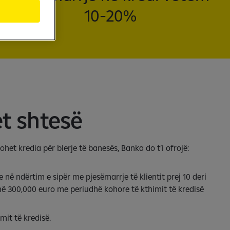
10-20%
et shtesë
ovohet kredia për blerje të banesës, Banka do t’i ofrojë:
në ndërtim e sipër me pjesëmarrje të klientit prej 10 deri
ë 300,000 euro me periudhë kohore të kthimit të kredisë
mit të kredisë.