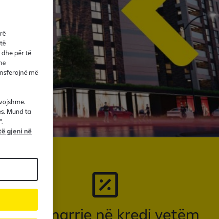
arë
 të
 dhe për të
he
ransferojnë më
evojshme.
es. Mund ta
.
ë gjeni në
Pjesëmarrje në kredi vetëm