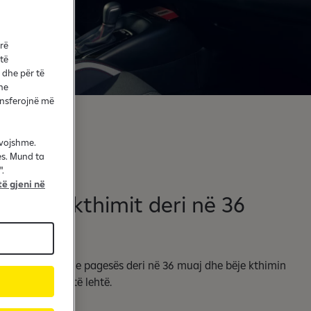
arë
 të
 dhe për të
he
ransferojnë më
evojshme.
es. Mund ta
.
ë gjeni në
Afati i kthimit deri në 36
muaj
Zgjidh planin e pagesës deri në 36 muaj dhe bëje kthimin
e kredisë më të lehtë.