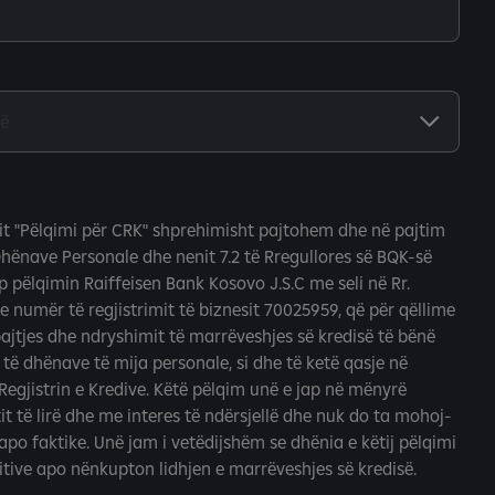
it "Pëlqimi për CRK" shprehimisht pajtohem dhe në pajtim
Dhënave Personale dhe nenit 7.2 të Rregullores së BQK-së
ap pëlqimin Raiffeisen Bank Kosovo J.S.C me seli në Rr.
me numër të regjistrimit të biznesit 70025959, që për qëllime
bajtjes dhe ndryshimit të marrëveshjes së kredisë të bënë
ë dhënave të mija personale, si dhe të ketë qasje në
 Regjistrin e Kredive. Këtë pëlqim unë e jap në mënyrë
it të lirë dhe me interes të ndërsjellë dhe nuk do ta mohoj-
apo faktike. Unë jam i vetëdijshëm se dhënia e këtij pëlqimi
itive apo nënkupton lidhjen e marrëveshjes së kredisë.