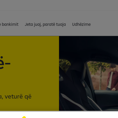
e bankimit
Jeta juaj, paratë tuaja
Udhëzime
ë-
, veturë që
teres!