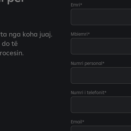
Emri
ta nga koha juaj.
Mbiemri
 do të
rocesin.
Numri personal
Numri i telefonit
Email