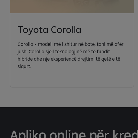
Toyota Corolla
Corolla - modeli më i shitur në botë, tani më afër
jush. Corolla sjell teknologjinë më të fundit
hibride dhe një eksperiencë drejtimi të qetë e të
sigurt.
Apliko online për kred