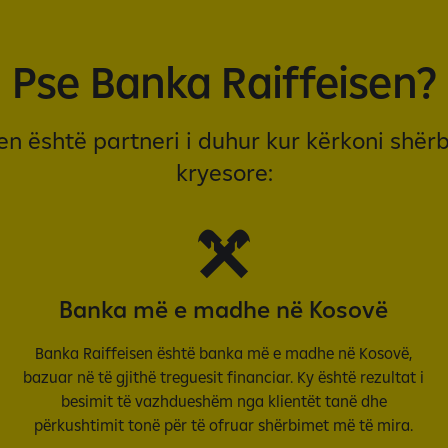
R
K
Pse Banka Raiffeisen?
n është partneri i duhur kur kërkoni shë
kryesore:
Banka më e madhe në Kosovë
Banka Raiffeisen është banka më e madhe në Kosovë,
bazuar në të gjithë treguesit financiar. Ky është rezultat i
besimit të vazhdueshëm nga klientët tanë dhe
përkushtimit tonë për të ofruar shërbimet më të mira.