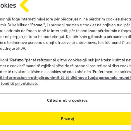
fruar një faqe interneti miqësore për përdoruesin, ne përdorim cookies(sked
imi). Duke klikuar
"Pranoj"
, ju pranoni ruajtjen e cookies në pajisjen tuaj për
r lundrimin ne faqen tonë te internetit, për të analizuar përdorimin e faqes
r në përpjekjet tona të marketingut. Kjo përfshin gjithashtu përpunimin d
in e të dhënave personale drejt ofruesve të shërbimeve, të cilët mund t'i t
nat drejtë SHBA.
ikoni
"Refuzoj"
për të refuzuar të gjitha cookies që nuk janë teknikisht të n
imet e cookies" mund të zgjidhni nëse do të pranoni ose refuzoni disa cooki
dhe të revokoni cilësimin e cookies në çdo kohë nën "Preferencat e cookies"
 informacion rreth përpunimit të të dhënave tuaja personale mund t
Aprovim i shpejt
 tonë të privatësisë.
Përfito nga procesi i lehtë pë aplikim dhe merr aprovim
Cilësimet e cookies
të shpejt.
Pranoj