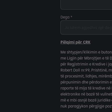
Dega
Pëlqimi për CRK
Me shtypjen/klikimin e buton
me Ligjin për Mbrojtjen e të 
për Regjistrimin e Kredive i j
Robert Doll nr.99, Prishtinë, 
të procesimit, lidhjes, mirëm
përpunimin dhe përdorimin e t
raporte të mija të kredive në
elektronike në bazë të vullnet
më e mbi asnjë bazë juridike 
nuk paragjykon përgjigje poz