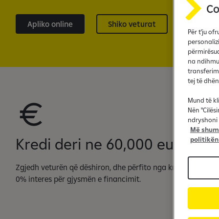
Apliko online
Shiko veturat
Për t'ju o
personaliz
përmirësua
na ndihmua
transferim
tej të dhë
Mund të kl
Nën "Cilës
ndryshoni 
Më shumë
Kredi deri ne 60,000 euro
politikën
Zgjedh veturën që dëshiron, dhe përfito nga kredia me
0% interes për gjysmën e financimit.