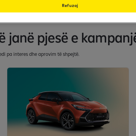
Refuzoj
ë janë pjesë e kampanj
edi pa interes dhe aprovim të shpejtë.