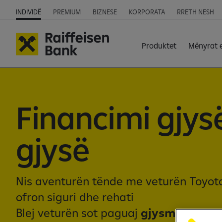
INDIVIDË
PREMIUM
BIZNESE
KORPORATA
RRETH NESH
Produktet
Mënyrat 
Financimi gjys
gjysë
Nis aventurën tënde me veturën Toyota
ofron siguri dhe rehati
Blej veturën sot paguaj
gjysmën
pa in