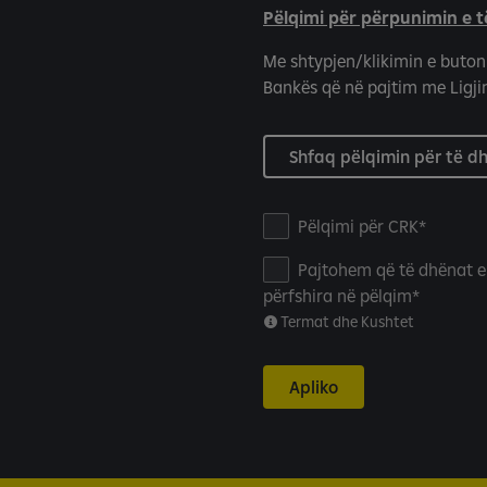
Pëlqimi për përpunimin e 
Me shtypjen/klikimin e buton
Bankës që në pajtim me Ligjin
Shfaq pëlqimin për të d
P
Pëlqimi për CRK
e
Pajtohem që të dhënat e
l
përfshira në pëlqim
q
Termat dhe Kushtet
i
m
i
Apliko
p
e
r
C