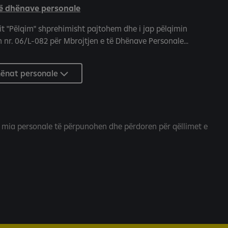
të dhënave personale
it "Pëlqim" shprehimisht pajtohem dhe i jap pëlqimin
 nr. 06/L-082 për Mbrojtjen e të Dhënave Personale...
hënat personale
 mia personale të përpunohen dhe përdoren për qëllimet e