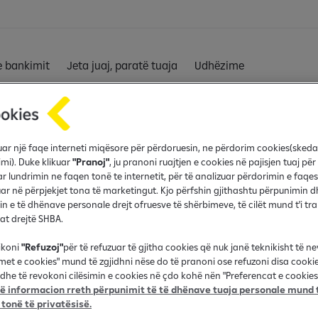
e bankimit
Jeta juaj, paratë tuaja
Udhëzime
fruar një faqe interneti miqësore për përdoruesin, ne përdorim cookies(sked
ë
imi). Duke klikuar
"Pranoj"
, ju pranoni ruajtjen e cookies në pajisjen tuaj për
r lundrimin ne faqen tonë te internetit, për të analizuar përdorimin e faqes
r në përpjekjet tona të marketingut. Kjo përfshin gjithashtu përpunimin d
in e të dhënave personale drejt ofruesve të shërbimeve, të cilët mund t'i t
 Vibe
nat drejtë SHBA.
ikoni
"Refuzoj"
për të refuzuar të gjitha cookies që nuk janë teknikisht të n
imet e cookies" mund të zgjidhni nëse do të pranoni ose refuzoni disa cooki
esë e përvojës Vibe – dhe
dhe të revokoni cilësimin e cookies në çdo kohë nën "Preferencat e cookies"
rë ka brenda dhe shijo
 informacion rreth përpunimit të të dhënave tuaja personale mund t
të sjellë buzëqeshje dhe
 tonë të privatësisë.