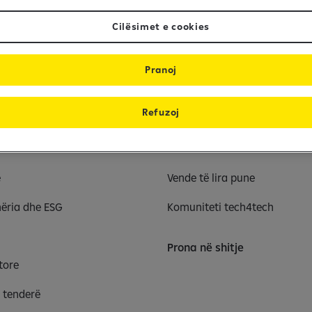
Cilësimet e cookies
Pranoj
Refuzoj
Karriera
e
Vende të lira pune
ëria dhe ESG
Komuniteti tech4tech
Prona në shitje
tore
r tenderë