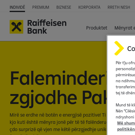
INDIVIDË
PREMIUM
BIZNESE
KORPORATA
RRETH NESH
Produktet
Mënyrat 
Për t'ju o
Faleminderit q
personaliz
përmirësua
na ndihmua
transferim
zgjodhe Pakon
tej të dhë
Mund të kl
Nën "Cilës
Mirë se erdhe në botën e energjisë pozitive! Ti tashmë je pj
ndryshoni 
kjo kuti është mënyra jonë për të të falënderuar. Zbulo çfa
Më shumë
çdo surprizë që vjen me këtë përzgjedhje unike, krijuar për 
politikën