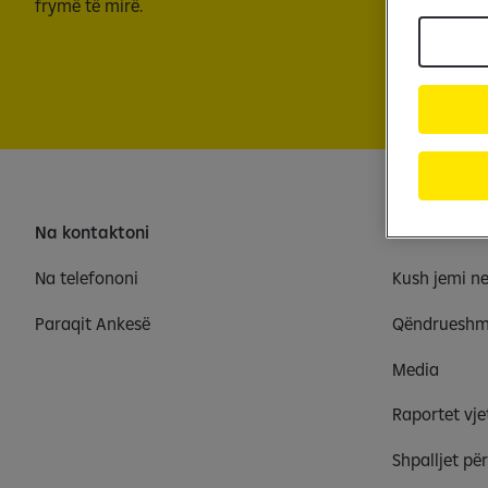
frymë të mirë.
Na kontaktoni
Rreth nesh
Na telefononi
Kush jemi n
Paraqit Ankesë
Qëndrueshm
Media
Raportet vje
Shpalljet pë