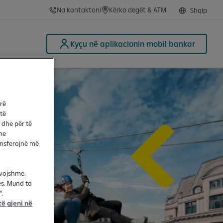
Na kontaktoni
Kërko degët & ATM
Shqip
Kyçu në aplikacionin mobil bankar
arë
 të
 dhe për të
he
ransferojnë më
evojshme.
es. Mund ta
.
ë gjeni në