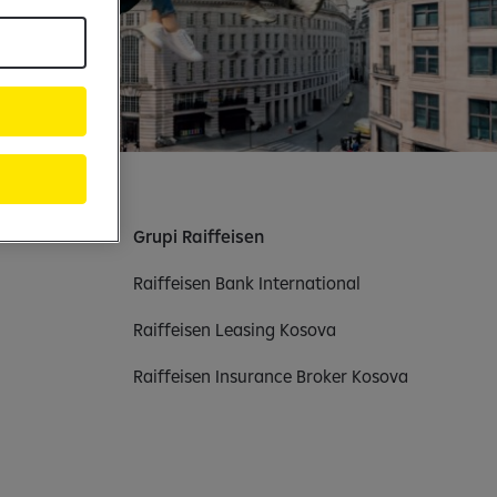
Grupi Raiffeisen
Raiffeisen Bank International
Raiffeisen Leasing Kosova
Raiffeisen Insurance Broker Kosova