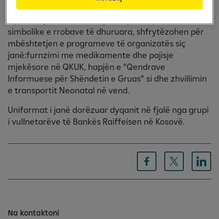
dhuruara nga qytetarët bamirës.
Mjetet e grumbulluara nga shitja me çmime
simbolike e rrobave të dhuruara, shfrytëzohen për
mbështetjen e programeve të organizatës siç
janë:furnzimi me medikamente dhe pajisje
mjekësore në QKUK, hapjën e “Qendrave
Informuese për Shëndetin e Gruas” si dhe zhvillimin
e transportit Neonatal në vend.
Uniformat i janë dorëzuar dyqanit në fjalë nga grupi
i vullnetarëve të Bankës Raiffeisen në Kosovë.
Na kontaktoni