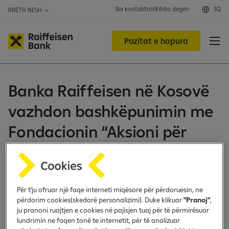
Na kontaktoni
Kërko degën
SQ
RRETH NESH
Pozitat e hapura
Banka Raiffeisen në Kosovë
vazhdon bashkëpunimin me
Fondacionin “Aksioni për
Nëna dhe Fëmijë”
Fondacioni “Aksioni për Nëna dhe Fëmijë - AMC”
është themeluar në vitin 2013 në Kosovë me mision
Për t'ju ofruar një faqe interneti miqësore për përdoruesin, ne
për të shpëtuar jetë dhe për të përmirësuar
përdorim cookies(skedarë personalizimi). Duke klikuar
"Pranoj"
,
ju pranoni ruajtjen e cookies në pajisjen tuaj për të përmirësuar
shëndetin e foshnjave, nënave dhe fëmijëve në
lundrimin ne faqen tonë te internetit, për të analizuar
Kosovë.