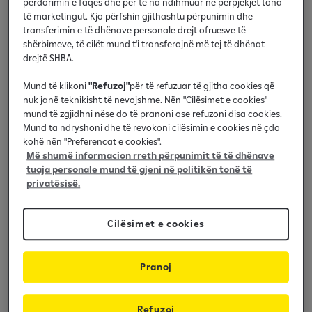
përdorimin e faqes dhe për të na ndihmuar në përpjekjet tona
të marketingut. Kjo përfshin gjithashtu përpunimin dhe
Raiffeisen Bank në Kosovë ka bashkëpunuar me
transferimin e të dhënave personale drejt ofruesve të
AMC në disa projekte si: si themelimi i qendrave
shërbimeve, të cilët mund t'i transferojnë më tej të dhënat
burimore shëndetësore të grave, sigurimi i pajisjeve
drejtë SHBA.
mjekësore dhe të pajisjeve të tjera relevante për
Mund të klikoni
"Refuzoj"
për të refuzuar të gjitha cookies që
Klinikën e Neonatologjisë në Prishtinë, hapja e
nuk janë teknikisht të nevojshme. Nën "Cilësimet e cookies"
Teshaveshës në Prishtinë dhe Ferizaj si dhe
mund të zgjidhni nëse do të pranoni ose refuzoni disa cookies.
mbështetja e nismave dhe iniciativave për
Mund ta ndryshoni dhe të revokoni cilësimin e cookies në çdo
mbështetjen e grave shtatzëna gjatë pandemisë.
kohë nën "Preferencat e cookies".
Më shumë informacion rreth përpunimit të të dhënave
Si pjesë e këtij bashkëpunimi të vazhdueshëm, sot
tuaja personale mund të gjeni në politikën tonë të
Raiffeisen Bank në Kosovë i ka dhuruar uniformat e
privatësisë.
punonjësve të saj dyqanit bamirës Teshavesha,
pjesë e AMC-së.
Cilësimet e cookies
Teshavesha është hapur në vitin 2016 dhe ka për
qëllim ngritjen e fondeve për mbështetjën e
Pranoj
programeve të shëndetësisë së fondacionit përmes
grumbullimit dhe shitjës së rrobave të përdorura, të
Refuzoj