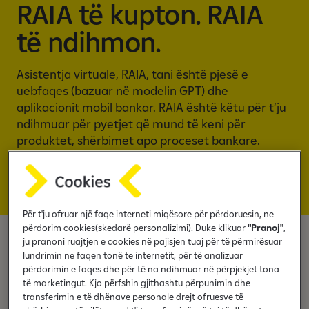
n
RAIA të kupton. RAIA
i
të ndihmon.
n
m
o
Asistentja virtuale, RAIA, tani është pjesë e
b
uebfaqes (bazuar në modelin GPT) dhe
i
aplikacionit mobil bankar. RAIA është këtu për t’ju
l
ndihmuar për pyetjet që mund të keni për
b
produktet, shërbimet apo proceset bankare.
a
n
k
Mëso më shumë
a
Për t'ju ofruar një faqe interneti miqësore për përdoruesin, ne
r
përdorim cookies(skedarë personalizimi). Duke klikuar
"Pranoj"
,
ju pranoni ruajtjen e cookies në pajisjen tuaj për të përmirësuar
Asistentja virtuale, RAIA
lundrimin ne faqen tonë te internetit, për të analizuar
përdorimin e faqes dhe për të na ndihmuar në përpjekjet tona
të marketingut. Kjo përfshin gjithashtu përpunimin dhe
transferimin e të dhënave personale drejt ofruesve të
RAIA ju ndihmon të gjeni shpejt informacione dhe