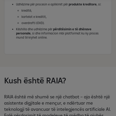
Udhëzime për procesin e aplikimit për
produkte kreditore
, si:
kreditë,
kartelat e kreditit,
overdrafti (OVD).
Këshilla dhe udhëzime për
përditësimin e të dhënave
personale
, si dhe informacion mbi platformat ku ky proces
mund të kryhet online.
Kush është RAIA?
RAIA është më shumë se një chatbot – ajo është një
asistente digjitale e mençur, e ndërtuar me
teknologji të avancuar të intelegjencës artificiale AI.
Falë përdorimit të modeleve të mëdha të gjuhës