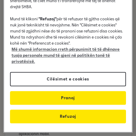
shërbimeve, të cilët mund t'i transferojnë më tej të dhënat
udhëzime për një gamë të gjerë të shërbimeve
drejtë SHBA.
bankare, në çdo kohë dhe në gjuhën që ju
Mund të klikoni
"Refuzoj"
për të refuzuar të gjitha cookies që
përshtatet.
nuk janë teknikisht të nevojshme. Nën "Cilësimet e cookies"
mund të zgjidhni nëse do të pranoni ose refuzoni disa cookies.
Mund ta ndryshoni dhe të revokoni cilësimin e cookies në çdo
kohë nën "Preferencat e cookies".
Më shumë informacion rreth përpunimit të të dhënave
tuaja personale mund të gjeni në politikën tonë të
Me RAIA mund të merrni:
privatësisë.
Informata për IBAN-in dhe kodin SWIFT
Informacione dhe udhëzime lidhur me kartelat bankare.
Cilësimet e cookies
Informacion mbi mënyrën e inicimit të transfereve.
Informacion mbi afatet dhe kohën e procesimit të transfereve.
Pranoj
Udhëzime se ku mund të siguroni:
dëshminë e pagesës,
konfirmimin e llogarisë,
Refuzoj
gjendjen e llogarisë për periudha të caktuara.
Informacione mbi
shërbimet digjitale
të disponueshme në
aplikacionin mobil.