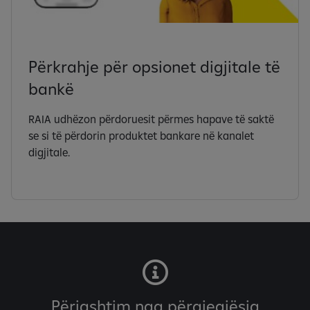
Përkrahje për opsionet digjitale të
bankë
RAIA udhëzon përdoruesit përmes hapave të saktë
se si të përdorin produktet bankare në kanalet
digjitale.
Përjashtim nga përgjegjësia