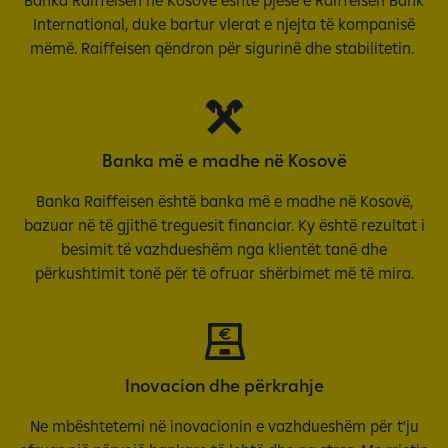
Banka Raiffeisen në Kosovë është pjesë e Raiffeisen Bank
International, duke bartur vlerat e njejta të kompanisë
mëmë. Raiffeisen qëndron për sigurinë dhe stabilitetin.
Banka më e madhe në Kosovë
Banka Raiffeisen është banka më e madhe në Kosovë,
bazuar në të gjithë treguesit financiar. Ky është rezultat i
besimit të vazhdueshëm nga klientët tanë dhe
përkushtimit tonë për të ofruar shërbimet më të mira.
Inovacion dhe përkrahje
Ne mbështetemi në inovacionin e vazhdueshëm për t'ju