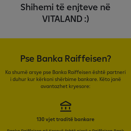
o
Shihemi të enjteve në
n
s
VITALAND :)
Pse Banka Raiffeisen?
Ka shumë arsye pse Banka Raiffeisen është partneri
i duhur kur kërkoni shërbime bankare. Këto janë
avantazhet kryesore:
130 vjet traditë bankare