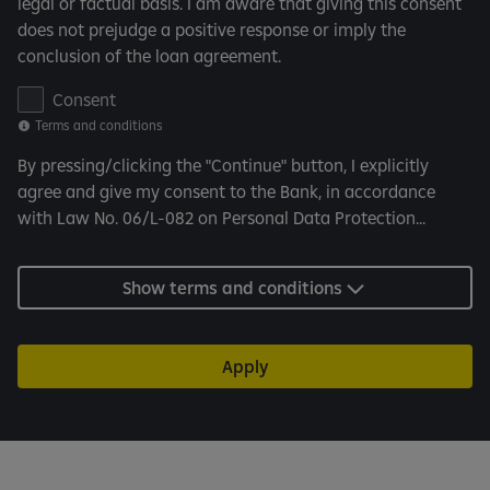
legal or factual basis. I am aware that giving this consent
i
does not prejudge a positive response or imply the
o
conclusion of the loan agreement.
n
s
T
Consent
e
Terms and conditions
r
By pressing/clicking the "Continue" button, I explicitly
m
agree and give my consent to the Bank, in accordance
s
with Law No. 06/L-082 on Personal Data Protection...
a
n
d
Show terms and conditions
c
o
n
Apply
d
i
t
i