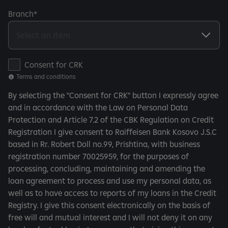
Branch
T
Consent for CRK
e
Terms and conditions
r
By selecting the "Consent for CRK" button I expressly agree
m
and in accordance with the Law on Personal Data
s
Protection and Article 7.2 of the CBK Regulation on Credit
a
Registration I give consent to Raiffeisen Bank Kosovo J.S.C
n
based in Rr. Robert Doll no.99, Prishtina, with business
d
registration number 70025959, for the purposes of
c
processing, concluding, maintaining and amending the
o
loan agreement to process and use my personal data, as
n
well as to have access to reports of my loans in the Credit
d
Registry. I give this consent electronically on the basis of
i
free will and mutual interest and I will not deny it on any
t