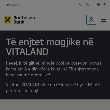
EN
PERSONAL
C
F
o
i
n
n
t
d
a
b
L
c
r
o
t
a
u
n
g
Të enjtet magjike në
s
c
i
h
e
n
VITALAND
s
t
&
A
o
T
Heeej, ju të gjithë prindër cool që posedoni bonus
t
M
kartelën! A e dini cfarë ka të re? Të enjtet sapo u
s
h
bënë shumë energjike!
e
m
Vizitoni VITALAND dhe do të keni një hyrje FALAS
o
për fëmijën tuaj!
b
i
l