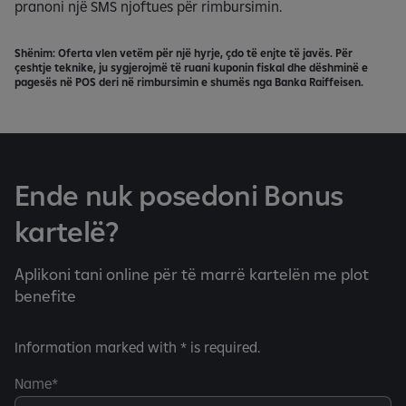
pranoni një SMS njoftues për rimbursimin.
Shënim: Oferta vlen vetëm për një hyrje, çdo të enjte të javës. Për
çeshtje teknike, ju sygjerojmë të ruani kuponin fiskal dhe dëshminë e
pagesës në POS deri në rimbursimin e shumës nga Banka Raiffeisen.
Ende nuk posedoni Bonus
kartelë?
Aplikoni tani online për të marrë kartelën me plot
benefite
Information marked with * is required.
Name