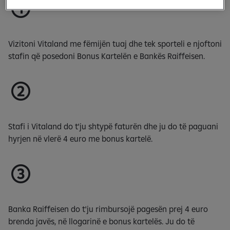
Vizitoni Vitaland me fëmijën tuaj dhe tek sporteli e njoftoni
stafin që posedoni Bonus Kartelën e Bankës Raiffeisen.
Stafi i Vitaland do t'ju shtypë faturën dhe ju do të paguani
hyrjen në vlerë 4 euro me bonus kartelë.
Banka Raiffeisen do t'ju rimbursojë pagesën prej 4 euro
brenda javës, në llogarinë e bonus kartelës. Ju do të