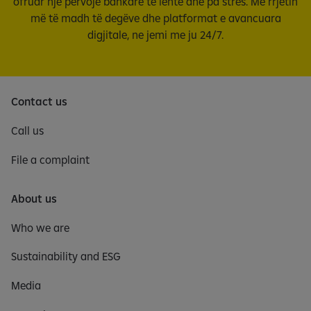
ofruar një përvojë bankare të lehtë dhe pa stres. Me rrjetin
më të madh të degëve dhe platformat e avancuara
digjitale, ne jemi me ju 24/7.
Contact us
Call us
File a complaint
About us
Who we are
Sustainability and ESG
Media